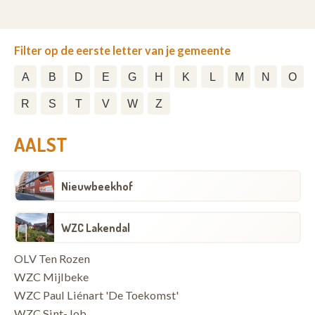
Filter op de eerste letter van je gemeente
A
B
D
E
G
H
K
L
M
N
O
R
S
T
V
W
Z
AALST
Nieuwbeekhof
WZC Lakendal
OLV Ten Rozen
WZC Mijlbeke
WZC Paul Liénart 'De Toekomst'
WZC Sint-Job