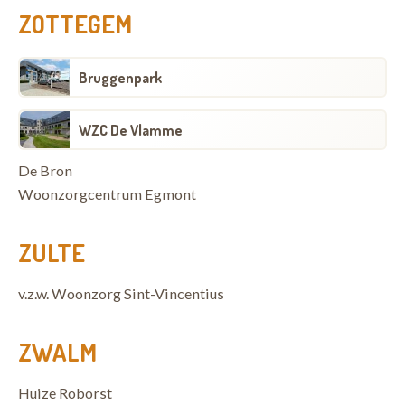
ZOTTEGEM
Bruggenpark
WZC De Vlamme
De Bron
Woonzorgcentrum Egmont
ZULTE
v.z.w. Woonzorg Sint-Vincentius
ZWALM
Huize Roborst