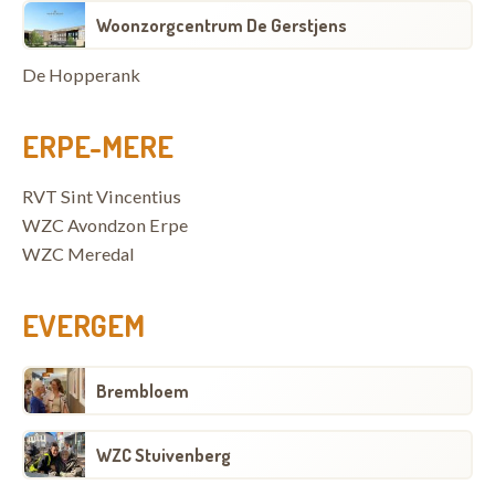
Woonzorgcentrum De Gerstjens
De Hopperank
ERPE-MERE
RVT Sint Vincentius
WZC Avondzon Erpe
WZC Meredal
EVERGEM
Brembloem
WZC Stuivenberg