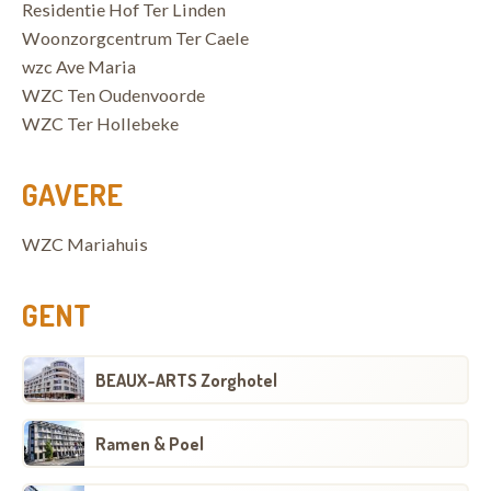
Residentie Hof Ter Linden
Woonzorgcentrum Ter Caele
wzc Ave Maria
WZC Ten Oudenvoorde
WZC Ter Hollebeke
GAVERE
WZC Mariahuis
GENT
BEAUX-ARTS Zorghotel
Ramen & Poel