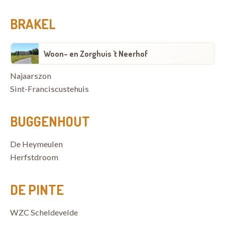
BRAKEL
Woon- en Zorghuis 't Neerhof
Najaarszon
Sint-Franciscustehuis
BUGGENHOUT
De Heymeulen
Herfstdroom
DE PINTE
WZC Scheldevelde