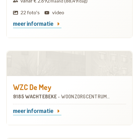
vanaf € 2.692
(88,49
)
/maand
/dag
22 foto's
video
meer informatie
WZC De Mey
9185 WACHTEBEKE
-
WOONZORGCENTRUM (WZC)
meer informatie