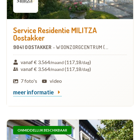
Service Residentie MILITZA
Oostakker
9041 OOSTAKKER
-
WOONZORGCENTRUM (WZC)
vanaf € 3.564
(117,18
)
/maand
/dag
vanaf € 3.564
(117,18
)
/maand
/dag
7 foto's
video
meer informatie
ONMIDDELLIJK BESCHIKBAAR