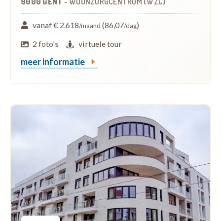
9000 GENT
-
WOONZORGCENTRUM (WZC)
vanaf € 2.618
(86,07
)
/maand
/dag
2 foto's
virtuele tour
meer informatie