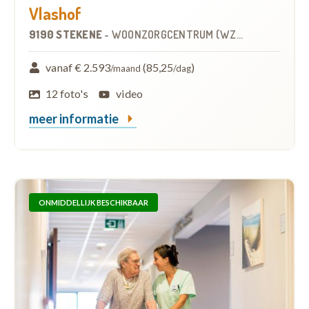
Vlashof
9190 STEKENE
-
WOONZORGCENTRUM (WZC)
vanaf € 2.593
(85,25
)
/maand
/dag
12 foto's
video
meer informatie
ONMIDDELLIJK BESCHIKBAAR