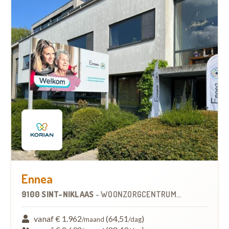
Ennea
9100 SINT-NIKLAAS
-
WOONZORGCENTRUM (WZC)
vanaf € 1.962
(64,51
)
/maand
/dag