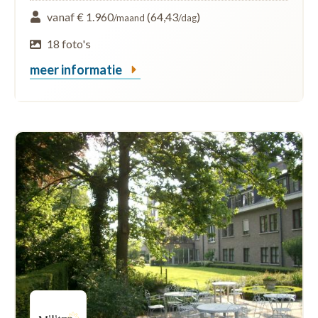
vanaf € 1.960
(64,43
)
/maand
/dag
18 foto's
meer informatie