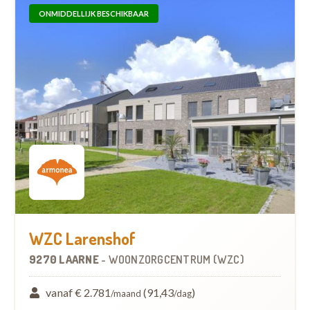
ONMIDDELLIJK BESCHIKBAAR
WZC Larenshof
9270 LAARNE
-
WOONZORGCENTRUM (WZC)
vanaf € 2.781
(91,43
)
/maand
/dag