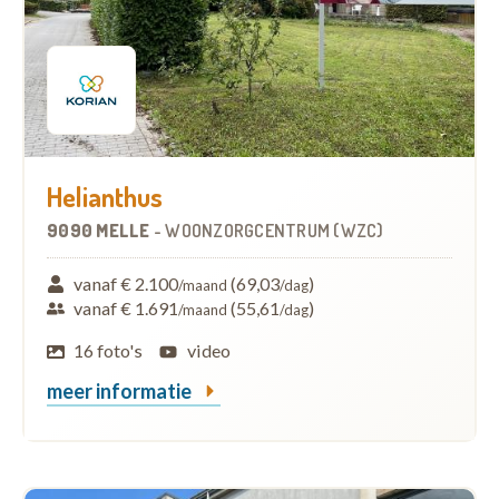
Helianthus
9090 MELLE
-
WOONZORGCENTRUM (WZC)
vanaf € 2.100
(69,03
)
/maand
/dag
vanaf € 1.691
(55,61
)
/maand
/dag
16 foto's
video
meer informatie