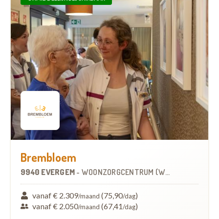
Brembloem
9940 EVERGEM
-
WOONZORGCENTRUM (WZC)
vanaf € 2.309
(75,90
)
/maand
/dag
vanaf € 2.050
(67,41
)
/maand
/dag