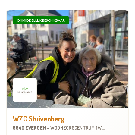
ONMIDDELLIJK BESCHIKBAAR
WZC Stuivenberg
9940 EVERGEM
-
WOONZORGCENTRUM (WZC)