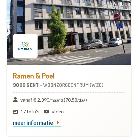
Ramen & Poel
9000 GENT
-
WOONZORGCENTRUM (WZC)
vanaf € 2.390
(78,58
)
/maand
/dag
17 foto's
video
meer informatie