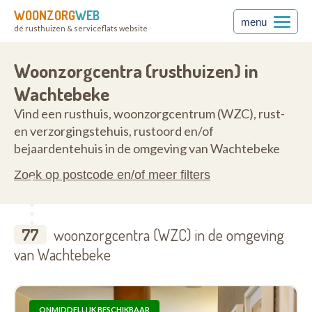
WOONZORG
WEB
menu
dé rusthuizen & serviceflats website
ren
9185
Woonzorgcentra (rusthuizen) in
Wachtebeke
Vind een rusthuis, woonzorgcentrum (WZC), rust-
en verzorgingstehuis, rustoord en/of
bejaardentehuis in de omgeving van Wachtebeke
Zoek op postcode en/of meer filters
77
woonzorgcentra (WZC) in de omgeving
van Wachtebeke
ONMIDDELLIJK BESCHIKBAAR