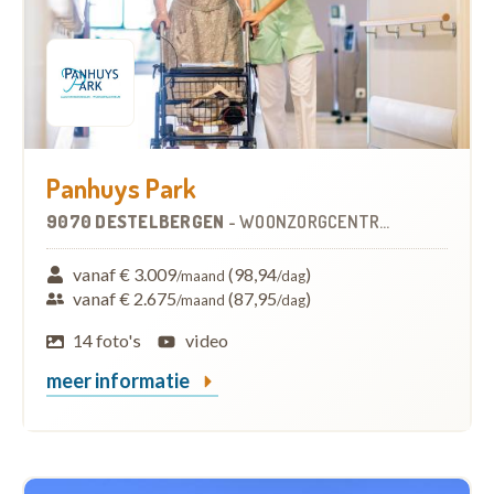
Panhuys Park
9070 DESTELBERGEN
-
WOONZORGCENTRUM (WZC)
vanaf € 3.009
(98,94
)
/maand
/dag
vanaf € 2.675
(87,95
)
/maand
/dag
14 foto's
video
meer informatie