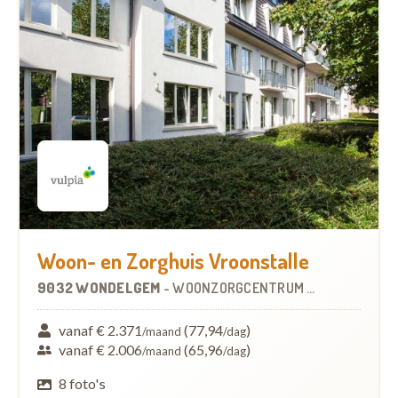
Woon- en Zorghuis Vroonstalle
9032 WONDELGEM
-
WOONZORGCENTRUM (WZC)
vanaf € 2.371
(77,94
)
/maand
/dag
vanaf € 2.006
(65,96
)
/maand
/dag
8 foto's