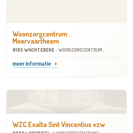
Woonzorgcentrum
Moervaartheem
9185 WACHTEBEKE
-
WOONZORGCENTRUM (WZC)
meer informatie
WZC Exalta Sint Vincentius vzw