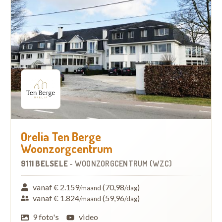
Orelia Ten Berge
Woonzorgcentrum
9111 BELSELE
-
WOONZORGCENTRUM (WZC)
vanaf € 2.159
(70,98
)
/maand
/dag
vanaf € 1.824
(59,96
)
/maand
/dag
9 foto's
video