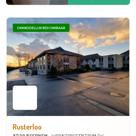
ONMIDDELLIJK BESCHIKBAAR
Rusterloo
8730 BEERNEM
-
WOONZORGCENTRUM (WZC)