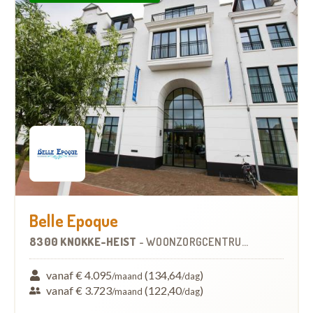
Belle Epoque
8300 KNOKKE-HEIST
-
WOONZORGCENTRUM (WZC)
vanaf € 4.095
(134,64
)
/maand
/dag
vanaf € 3.723
(122,40
)
/maand
/dag