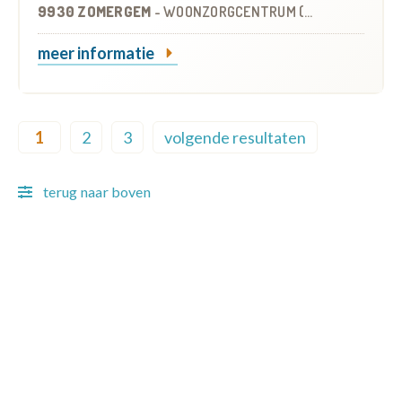
9930 ZOMERGEM
-
WOONZORGCENTRUM (WZC)
meer informatie
Pagination
1
2
3
volgende resultaten
Current page
Page
Page
Next page
terug naar boven