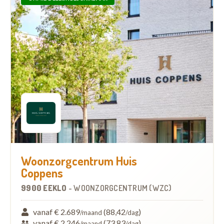
Woonzorgcentrum Huis
Coppens
9900 EEKLO
-
WOONZORGCENTRUM (WZC)
vanaf € 2.689
(88,42
)
/maand
/dag
vanaf € 2.246
(73,83
)
/maand
/dag