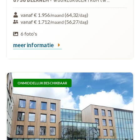
vanaf € 1.956
(64,32
)
/maand
/dag
vanaf € 1.712
(56,27
)
/maand
/dag
6 foto's
meer informatie
ONMIDDELLIJK BESCHIKBAAR