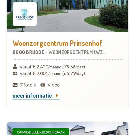
Woonzorgcentrum Prinsenhof
8000 BRUGGE
-
WOONZORGCENTRUM (WZC)
vanaf € 2.420
(79,56
)
/maand
/dag
vanaf € 2.001
(65,79
)
/maand
/dag
7 foto's
video
meer informatie
ONMIDDELLIJK BESCHIKBAAR