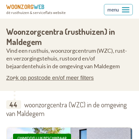
WOONZORG
WEB
menu
dé rusthuizen & serviceflats website
ren
9990
Woonzorgcentra (rusthuizen) in
Maldegem
Vind een rusthuis, woonzorgcentrum (WZC), rust-
en verzorgingstehuis, rustoord en/of
bejaardentehuis in de omgeving van Maldegem
Zoek op postcode en/of meer filters
44
woonzorgcentra (WZC) in de omgeving
van Maldegem
ONMIDDELLIJK BESCHIKBAAR