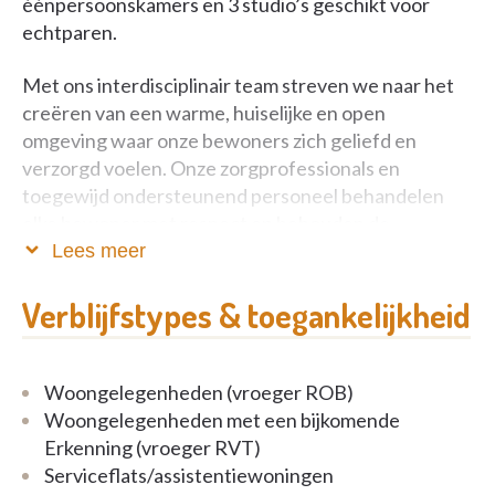
éénpersoonskamers en 3 studio’s geschikt voor
echtparen.
Met ons interdisciplinair team streven we naar het
creëren van een warme, huiselijke en open
omgeving waar onze bewoners zich geliefd en
verzorgd voelen. Onze zorgprofessionals en
toegewijd ondersteunend personeel behandelen
elke bewoner met respect en behouden de
waardigheid en zelfstandigheid van elk individu.
Lees meer
Verblijfstypes & toegankelijkheid
In ons woonzorgcentrum kiezen we bewust voor
inclusie. Dat betekent dat we geen aparte of
Woongelegenheden (vroeger ROB)
beschermde afdeling hebben voor mensen met
Woongelegenheden met een bijkomende
dementie of een andere zorgnood. Iedereen woont,
Erkenning (vroeger RVT)
leeft en neemt samen deel aan het leven binnen één
Serviceflats/assistentiewoningen