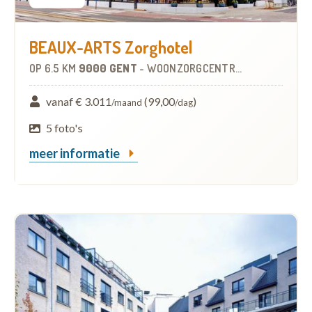
BEAUX-ARTS Zorghotel
OP
6.5 KM
9000 GENT
-
WOONZORGCENTRUM (WZC)
vanaf € 3.011
(99,00
)
/maand
/dag
5 foto's
meer informatie