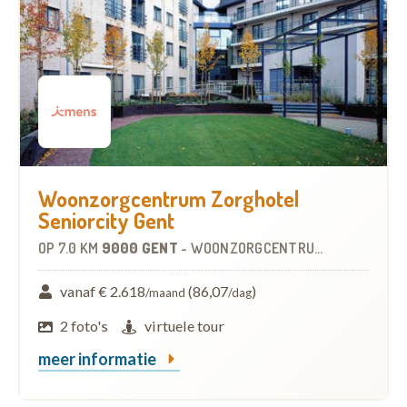
Woonzorgcentrum Zorghotel
Seniorcity Gent
OP
7.0 KM
9000 GENT
-
WOONZORGCENTRUM (WZC)
vanaf € 2.618
(86,07
)
/maand
/dag
2 foto's
virtuele tour
meer informatie