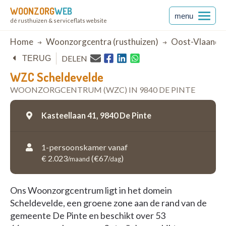
WOONZORG
WEB
menu
dé rusthuizen & serviceflats website
Breadcrumb
Home
Woonzorgcentra (rusthuizen)
Oost-Vlaande
DELEN
TERUG
WZC Scheldevelde
WOONZORGCENTRUM (WZC) IN 9840 DE PINTE
Kasteellaan 41,
9840 De Pinte
1-persoonskamer vanaf
€ 2.023
(€67
)
/maand
/dag
Ons Woonzorgcentrum ligt in het domein
Scheldevelde, een groene zone aan de rand van de
gemeente De Pinte en beschikt over 53