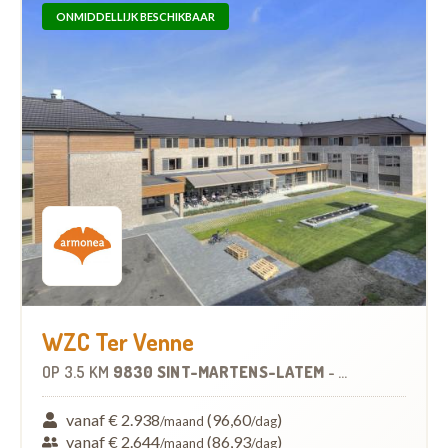
ONMIDDELLIJK BESCHIKBAAR
WZC Ter Venne
OP
3.5 KM
9830 SINT-MARTENS-LATEM
-
WOONZORGCEN
vanaf € 2.938
(96,60
)
/maand
/dag
vanaf € 2.644
(86,93
)
/maand
/dag