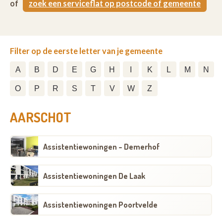
of
zoek een serviceflat op postcode of gemeente
Filter op de eerste letter van je gemeente
A
B
D
E
G
H
I
K
L
M
N
O
P
R
S
T
V
W
Z
AARSCHOT
Assistentiewoningen - Demerhof
Assistentiewoningen De Laak
Assistentiewoningen Poortvelde