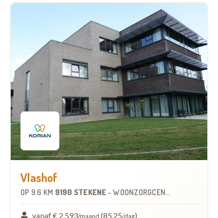
Vlashof
OP
9.6 KM
9190 STEKENE
-
WOONZORGCENTRUM (WZC)
vanaf € 2.593
(85,25
)
/maand
/dag