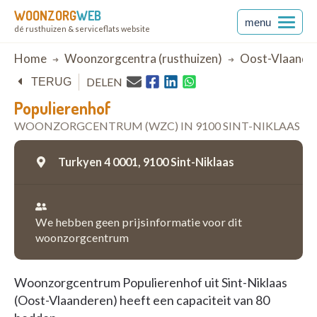
WOONZORG
WEB
menu
dé rusthuizen & serviceflats website
Breadcrumb
Home
Woonzorgcentra (rusthuizen)
Oost-Vlaande
DELEN
TERUG
Populierenhof
WOONZORGCENTRUM (WZC) IN 9100 SINT-NIKLAAS
Turkyen 4 0001,
9100 Sint-Niklaas
We hebben geen prijsinformatie voor dit
woonzorgcentrum
Woonzorgcentrum Populierenhof uit Sint-Niklaas
(Oost-Vlaanderen) heeft een capaciteit van 80