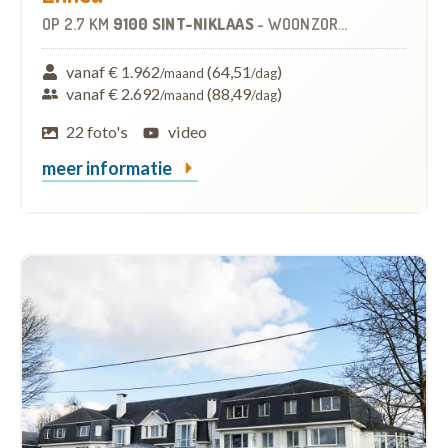
OP
2.7 KM
9100 SINT-NIKLAAS
-
WOONZORGCENTRUM (WZC)
vanaf € 1.962
(64,51
)
/maand
/dag
vanaf € 2.692
(88,49
)
/maand
/dag
22 foto's
video
meer informatie