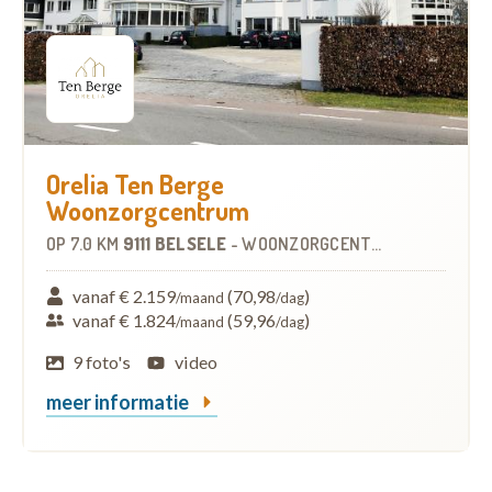
Orelia Ten Berge
Woonzorgcentrum
OP
7.0 KM
9111 BELSELE
-
WOONZORGCENTRUM (WZC)
vanaf € 2.159
(70,98
)
/maand
/dag
vanaf € 1.824
(59,96
)
/maand
/dag
9 foto's
video
meer informatie