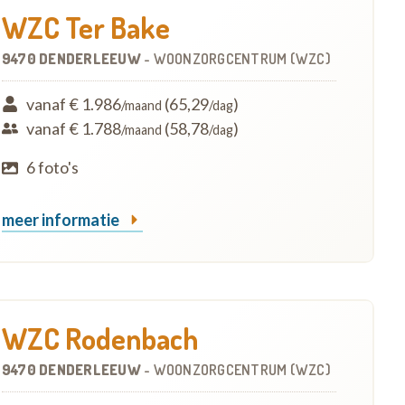
WZC Ter Bake
9470 DENDERLEEUW
-
WOONZORGCENTRUM (WZC)
vanaf € 1.986
(65,29
)
/maand
/dag
vanaf € 1.788
(58,78
)
/maand
/dag
6 foto's
meer informatie
WZC Rodenbach
9470 DENDERLEEUW
-
WOONZORGCENTRUM (WZC)