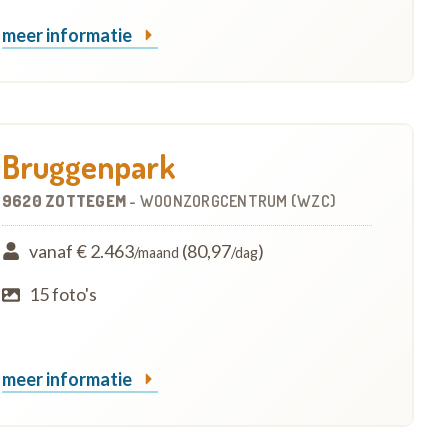
meer informatie
Bruggenpark
9620 ZOTTEGEM
-
WOONZORGCENTRUM (WZC)
vanaf € 2.463
(80,97
)
/maand
/dag
15 foto's
meer informatie