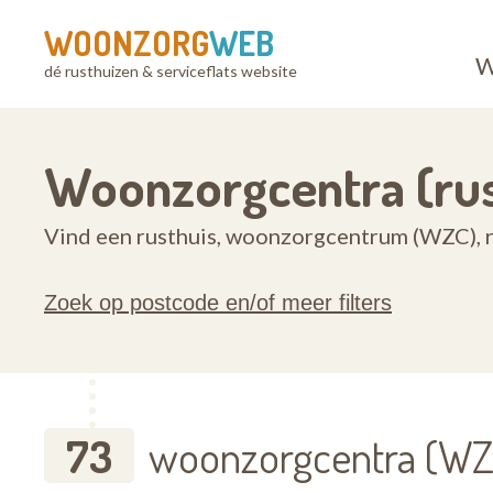
WOONZORG
WEB
W
dé rusthuizen & serviceflats website
Woonzorgcentra (rus
Vind een rusthuis, woonzorgcentrum (WZC), ru
Zoek op postcode en/of meer filters
73
woonzorgcentra (WZC