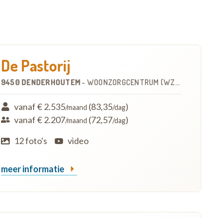
De Pastorij
9450 DENDERHOUTEM
-
WOONZORGCENTRUM (WZC)
vanaf € 2.535
(83,35
)
/maand
/dag
vanaf € 2.207
(72,57
)
/maand
/dag
12 foto's
video
meer informatie