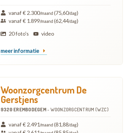
vanaf € 2.300
(75,60
)
/maand
/dag
vanaf € 1.899
(62,44
)
/maand
/dag
20 foto's
video
meer informatie
Woonzorgcentrum De
Gerstjens
9320 EREMBODEGEM
-
WOONZORGCENTRUM (WZC)
vanaf € 2.491
(81,88
)
/maand
/dag
vanaf € 2.611
(85,85
)
/maand
/dag