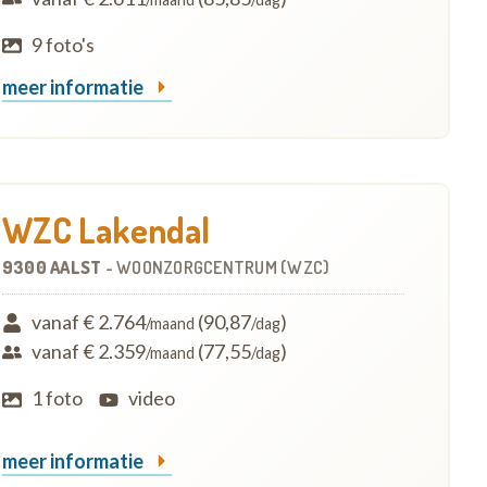
9 foto's
meer informatie
WZC Lakendal
9300 AALST
-
WOONZORGCENTRUM (WZC)
vanaf € 2.764
(90,87
)
/maand
/dag
vanaf € 2.359
(77,55
)
/maand
/dag
1 foto
video
meer informatie