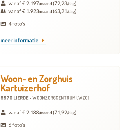
vanaf € 2.197
(72,23
)
/maand
/dag
vanaf € 1.923
(63,21
)
/maand
/dag
4 foto's
meer informatie
Woon- en Zorghuis
Kartuizerhof
9570 LIERDE
-
WOONZORGCENTRUM (WZC)
vanaf € 2.188
(71,92
)
/maand
/dag
6 foto's