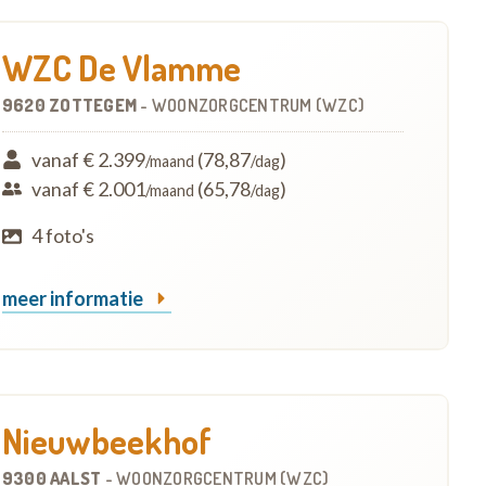
WZC De Vlamme
9620 ZOTTEGEM
-
WOONZORGCENTRUM (WZC)
vanaf € 2.399
(78,87
)
/maand
/dag
vanaf € 2.001
(65,78
)
/maand
/dag
4 foto's
meer informatie
Nieuwbeekhof
9300 AALST
-
WOONZORGCENTRUM (WZC)