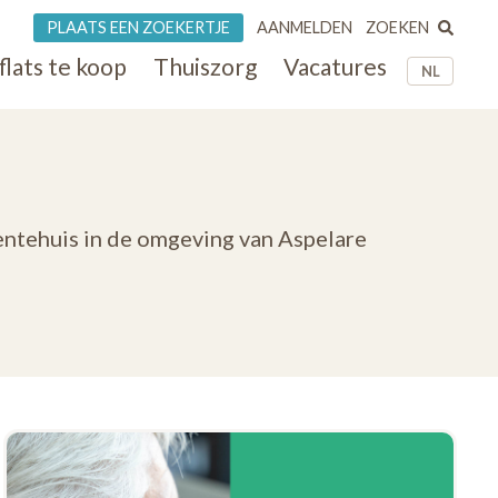
ZOEKEN
PLAATS EEN ZOEKERTJE
AANMELDEN
flats te koop
Thuiszorg
Vacatures
NL
entehuis in de omgeving van Aspelare