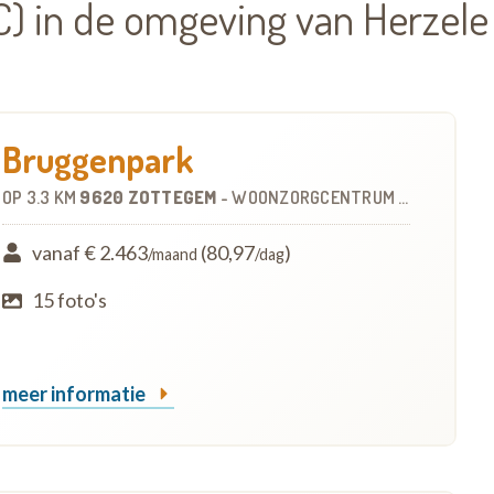
) in de omgeving van Herzele
Bruggenpark
OP
3.3 KM
9620 ZOTTEGEM
-
WOONZORGCENTRUM (WZC)
vanaf € 2.463
(80,97
)
/maand
/dag
15 foto's
meer informatie