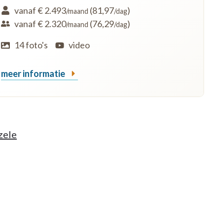
vanaf € 2.493
(81,97
)
/maand
/dag
vanaf € 2.320
(76,29
)
/maand
/dag
14 foto's
video
meer informatie
zele