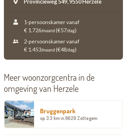
Provincieweg 549,
9550 Herzele
1-persoonskamer vanaf
€ 1.726
(€57
)
/maand
/dag
2-persoonskamer vanaf
€ 1.453
(€48
)
/maand
/dag
Meer woonzorgcentra in de
omgeving van Herzele
Bruggenpark
op
3.3 km
in 9620 Zottegem