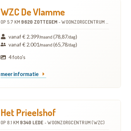
WZC De Vlamme
OP
5.7 KM
9620 ZOTTEGEM
-
WOONZORGCENTRUM (WZC)
vanaf € 2.399
(78,87
)
/maand
/dag
vanaf € 2.001
(65,78
)
/maand
/dag
4 foto's
meer informatie
Het Prieelshof
OP
8.1 KM
9340 LEDE
-
WOONZORGCENTRUM (WZC)