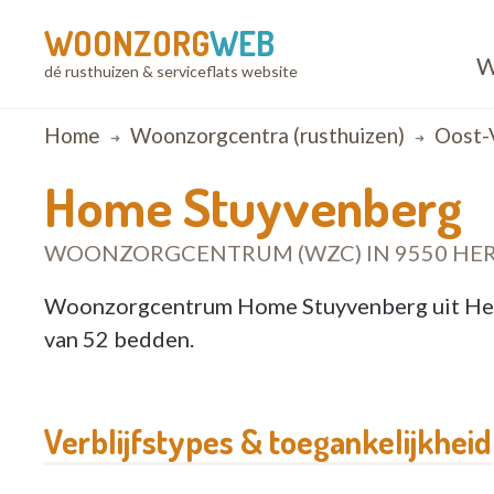
WOONZORG
WEB
W
dé rusthuizen & serviceflats website
Breadcrumb
Home
Woonzorgcentra (rusthuizen)
Oost-
Home Stuyvenberg
WOONZORGCENTRUM (WZC) IN 9550 HE
Woonzorgcentrum Home Stuyvenberg uit Herz
van 52 bedden.
Verblijfstypes & toegankelijkheid