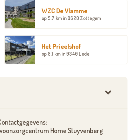
WZC De Vlamme
op
5.7 km
in 9620 Zottegem
Het Prieelshof
op
8.1 km
in 9340 Lede
Contactgegevens:
woonzorgcentrum Home Stuyvenberg