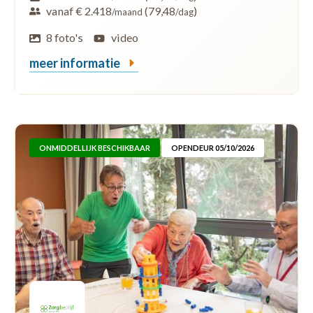
vanaf € 2.418
(79,48
)
/maand
/dag
8 foto's
video
meer informatie
ONMIDDELLIJK BESCHIKBAAR
OPENDEUR 05/10/2026