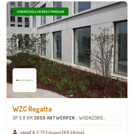
ONMIDDELLIJK BESCHIKBAAR
WZC Regatta
OP
5.8 KM
2050 ANTWERPEN
-
WOONZORGCENTRUM (WZC)
vanaf € 2.711
(89,14
)
/maand
/dag