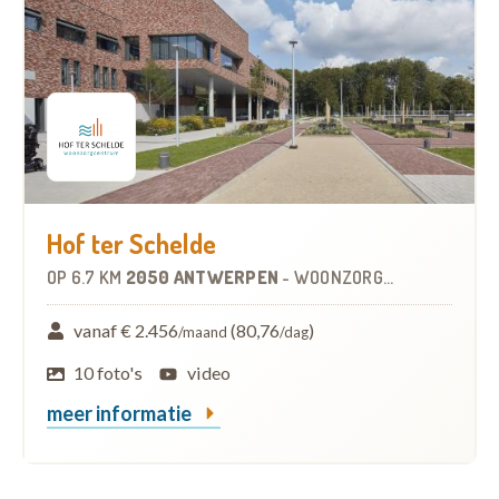
Hof ter Schelde
OP
6.7 KM
2050 ANTWERPEN
-
WOONZORGCENTRUM (WZC)
vanaf € 2.456
(80,76
)
/maand
/dag
10 foto's
video
meer informatie