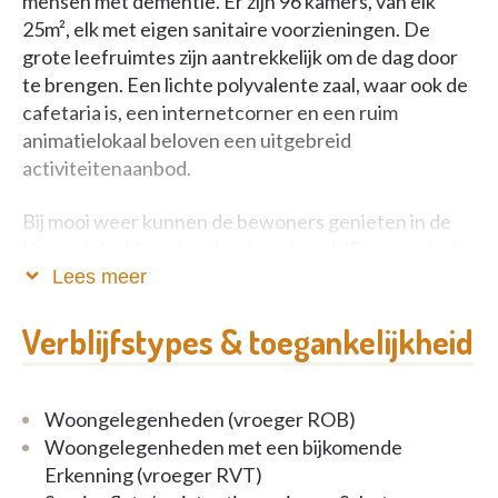
mensen met dementie. Er zijn 96 kamers, van elk
25m², elk met eigen sanitaire voorzieningen. De
grote leefruimtes zijn aantrekkelijk om de dag door
te brengen. Een lichte polyvalente zaal, waar ook de
cafetaria is, een internetcorner en een ruim
animatielokaal beloven een uitgebreid
activiteitenaanbod.
Bij mooi weer kunnen de bewoners genieten in de
binnentuin. Hier staat het kunstwerk 'Fragmented
Glow' van Elise Eeraerts. Aan de voorzijde van het
Lees meer
gebouw is er reeds een voorsmaakje van dit
kunstwerk te zien.
Verblijfstypes & toegankelijkheid
Woongelegenheden (vroeger ROB)
Woongelegenheden met een bijkomende
Erkenning (vroeger RVT)