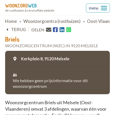
WOONZORG
WEB
menu
dé rusthuizen & serviceflats website
Breadcrumb
Home
Woonzorgcentra (rusthuizen)
Oost-Vlaande
DELEN
TERUG
Briels
WOONZORGCENTRUM (WZC) IN 9120 MELSELE
Kerkplein 8,
9120 Melsele
We hebben geen prijsinformatie voor dit
woonzorgcentrum
Woonzorgcentrum Briels uit Melsele (Oost-
Vlaanderen) omvat 3 afdelingen, waarvan één voor