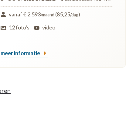
vanaf € 2.593
(85,25
)
/maand
/dag
12 foto's
video
meer informatie
eren