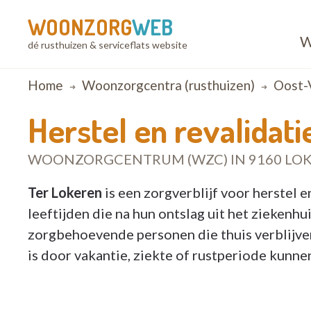
WOONZORG
WEB
W
dé rusthuizen & serviceflats website
Breadcrumb
Home
Woonzorgcentra (rusthuizen)
Oost-
Herstel en revalidat
WOONZORGCENTRUM (WZC) IN 9160 LO
Ter Lokeren
is een zorgverblijf voor herstel e
leeftijden die na hun ontslag uit het ziekenh
zorgbehoevende personen die thuis verblijven
is door vakantie, ziekte of rustperiode kunnen