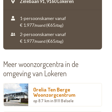
Zelebaan 91,
9160 Lokeren
1-persoonskamer vanaf
€ 1.977
(€65
)
/maand
/dag
2-persoonskamer vanaf
€ 1.977
(€65
)
/maand
/dag
Meer woonzorgcentra in de
omgeving van Lokeren
Orelia Ten Berge
Woonzorgcentrum
op
8.7 km
in 9111 Belsele