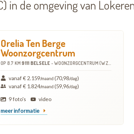
) in de omgeving van Lokere
Orelia Ten Berge
Woonzorgcentrum
OP
8.7 KM
9111 BELSELE
-
WOONZORGCENTRUM (WZC)
vanaf € 2.159
(70,98
)
/maand
/dag
vanaf € 1.824
(59,96
)
/maand
/dag
9 foto's
video
meer informatie