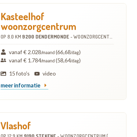
Kasteelhof
woonzorgcentrum
OP
8.0 KM
9200 DENDERMONDE
-
WOONZORGCENTRUM (WZC)
vanaf € 2.028
(66,68
)
/maand
/dag
vanaf € 1.784
(58,64
)
/maand
/dag
15 foto's
video
meer informatie
Vlashof
OP
12.9 KM
9190 STEKENE
-
WOONZORGCENTRUM (WZC)