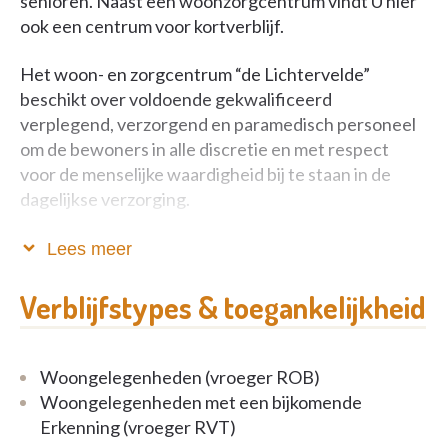
senioren. Naast een woonzorgcentrum vindt U hier
ook een centrum voor kortverblijf.
Het woon- en zorgcentrum “de Lichtervelde”
beschikt over voldoende gekwalificeerd
verplegend, verzorgend en paramedisch personeel
om de bewoners in alle discretie en met respect
voor de menselijke waardigheid bij te staan in de
dagelijkse verzorging.
Aan het eten wordt veel aandacht besteed. Met
Lees meer
zorg kiest de chef-kok het wekelijkse menu.
Verblijfstypes & toegankelijkheid
Het woon- en zorgcentrum “de Lichtervelde” is een
christelijk geïnspireerde instelling met respect voor
éénieders overtuiging.
Woongelegenheden (vroeger ROB)
Woongelegenheden met een bijkomende
Erkenning (vroeger RVT)