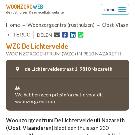
WOONZORG
WEB
menu
dé rusthuizen & serviceflats website
Breadcrumb
Home
Woonzorgcentra (rusthuizen)
Oost-Vlaande
DELEN
TERUG
WZC De Lichtervelde
WOONZORGCENTRUM (WZC) IN 9810 NAZARETH
de Lichterveldestraat 1,
9810 Nazareth
We hebben geen prijsinformatie voor dit
woonzorgcentrum
Woonzorgcentrum De Lichtervelde uit Nazareth
(Oost-Vlaanderen)
biedt een thuis aan 230