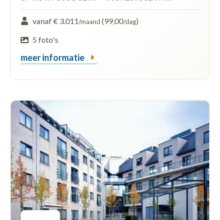
vanaf € 3.011
(99,00
)
/maand
/dag
5 foto's
meer informatie