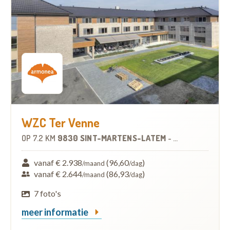
WZC Ter Venne
OP
7.2 KM
9830 SINT-MARTENS-LATEM
-
WOONZORGCEN
vanaf € 2.938
(96,60
)
/maand
/dag
vanaf € 2.644
(86,93
)
/maand
/dag
7 foto's
meer informatie