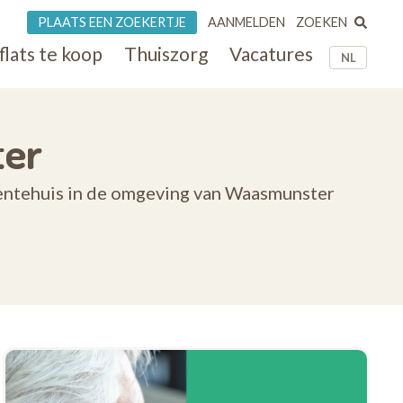
ZOEKEN
PLAATS EEN ZOEKERTJE
AANMELDEN
flats te koop
Thuiszorg
Vacatures
NL
ter
dentehuis in de omgeving van Waasmunster