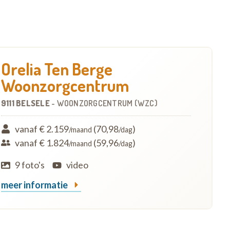
Orelia Ten Berge
Woonzorgcentrum
9111 BELSELE
-
WOONZORGCENTRUM (WZC)
vanaf € 2.159
(70,98
)
/maand
/dag
vanaf € 1.824
(59,96
)
/maand
/dag
9 foto's
video
meer informatie