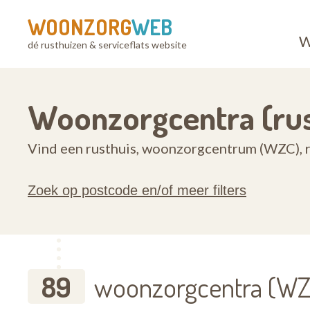
WOONZORG
WEB
W
dé rusthuizen & serviceflats website
Woonzorgcentra (ru
Vind een rusthuis, woonzorgcentrum (WZC), r
Zoek op postcode en/of meer filters
89
woonzorgcentra (WZC