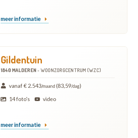
meer informatie
Gildentuin
1840 MALDEREN
-
WOONZORGCENTRUM (WZC)
vanaf € 2.543
(83,59
)
/maand
/dag
14 foto's
video
meer informatie