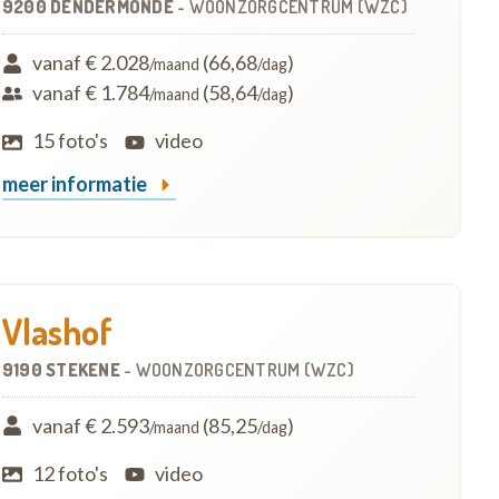
9200 DENDERMONDE
-
WOONZORGCENTRUM (WZC)
vanaf € 2.028
(66,68
)
/maand
/dag
vanaf € 1.784
(58,64
)
/maand
/dag
15 foto's
video
meer informatie
Vlashof
9190 STEKENE
-
WOONZORGCENTRUM (WZC)
vanaf € 2.593
(85,25
)
/maand
/dag
12 foto's
video