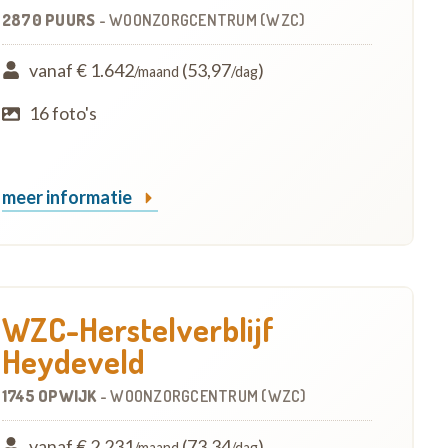
2870 PUURS
-
WOONZORGCENTRUM (WZC)
vanaf € 1.642
(53,97
)
/maand
/dag
16 foto's
meer informatie
WZC-Herstelverblijf
Heydeveld
1745 OPWIJK
-
WOONZORGCENTRUM (WZC)
vanaf € 2.231
(73,34
)
/maand
/dag