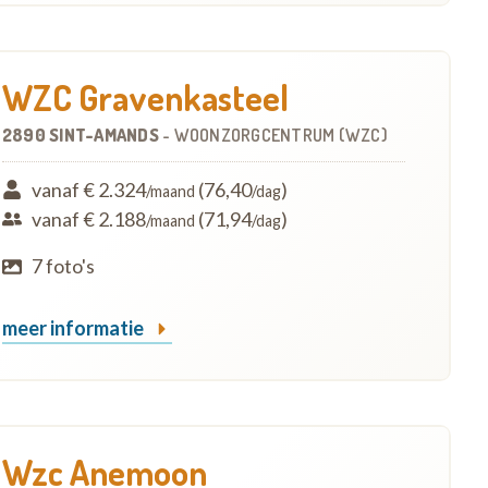
WZC Gravenkasteel
2890 SINT-AMANDS
-
WOONZORGCENTRUM (WZC)
vanaf € 2.324
(76,40
)
/maand
/dag
vanaf € 2.188
(71,94
)
/maand
/dag
7 foto's
meer informatie
Wzc Anemoon