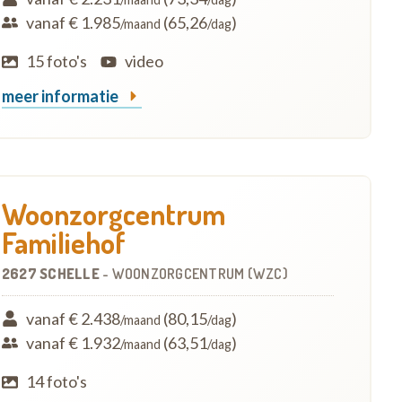
vanaf € 1.985
(65,26
)
/maand
/dag
15 foto's
video
meer informatie
Woonzorgcentrum
Familiehof
2627 SCHELLE
-
WOONZORGCENTRUM (WZC)
vanaf € 2.438
(80,15
)
/maand
/dag
vanaf € 1.932
(63,51
)
/maand
/dag
14 foto's