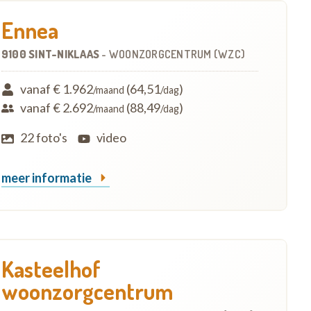
Ennea
9100 SINT-NIKLAAS
-
WOONZORGCENTRUM (WZC)
vanaf € 1.962
(64,51
)
/maand
/dag
vanaf € 2.692
(88,49
)
/maand
/dag
22 foto's
video
meer informatie
Kasteelhof
woonzorgcentrum