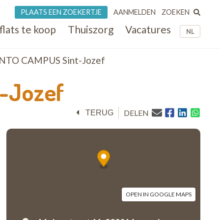
ZOEKEN
PLAATS EEN ZOEKERTJE
AANMELDEN
flats te koop
Thuiszorg
Vacatures
NL
O CAMPUS Sint-Jozef
-Jozef
DELEN
TERUG
OPEN IN GOOGLE MAPS