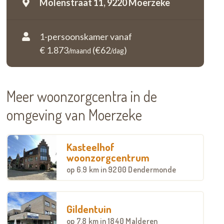
Molenstraat 11,
9220 Moerzeke
1-persoonskamer vanaf
€ 1.873
(€62
)
/maand
/dag
Meer woonzorgcentra in de
omgeving van Moerzeke
Kasteelhof
woonzorgcentrum
op
6.9 km
in 9200 Dendermonde
Gildentuin
op
7.8 km
in 1840 Malderen