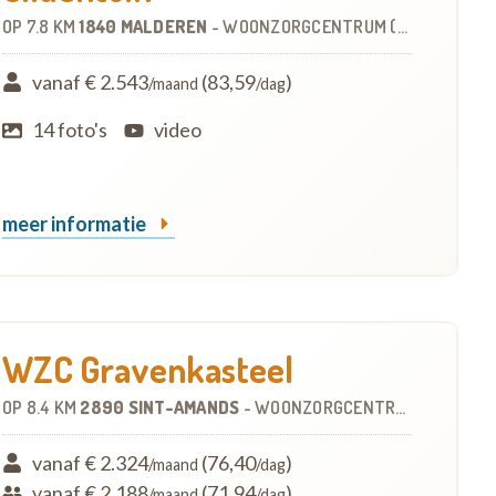
OP
7.8 KM
1840 MALDEREN
-
WOONZORGCENTRUM (WZC)
vanaf € 2.543
(83,59
)
/maand
/dag
14 foto's
video
meer informatie
WZC Gravenkasteel
OP
8.4 KM
2890 SINT-AMANDS
-
WOONZORGCENTRUM (WZC)
vanaf € 2.324
(76,40
)
/maand
/dag
vanaf € 2.188
(71,94
)
/maand
/dag