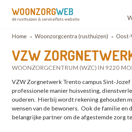
WOONZORG
WEB
W
dé rusthuizen & serviceflats website
Breadcrumb
Home
Woonzorgcentra (rusthuizen)
Oost-
VZW ZORGNETWERK 
WOONZORGCENTRUM (WZC) IN 9220 MO
VZW Zorgnetwerk Trento campus Sint-Jozef 
professionele manier huisvesting, dienstver
ouderen. Hierbij wordt rekening gehouden me
wensen van de bewoners. Ook de familie en 
belangrijke partner om de afgestemde zorg t