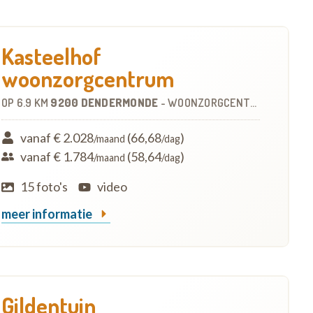
Kasteelhof
woonzorgcentrum
OP
6.9 KM
9200 DENDERMONDE
-
WOONZORGCENTRUM (WZC)
vanaf € 2.028
(66,68
)
/maand
/dag
vanaf € 1.784
(58,64
)
/maand
/dag
15 foto's
video
meer informatie
Gildentuin