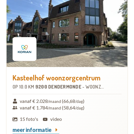
Kasteelhof woonzorgcentrum
OP
10.0 KM
9200 DENDERMONDE
-
WOONZORGCENTRUM (WZC)
vanaf € 2.028
(66,68
)
/maand
/dag
vanaf € 1.784
(58,64
)
/maand
/dag
15 foto's
video
meer informatie