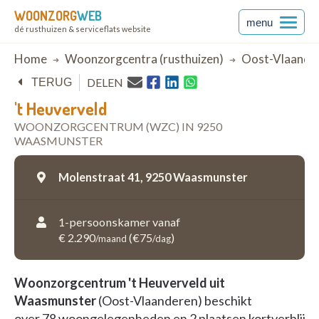
WOONZORG
WEB
menu
dé rusthuizen & serviceflats website
Breadcrumb
Home
Woonzorgcentra (rusthuizen)
Oost-Vlaande
DELEN
TERUG
't Heuverveld
WOONZORGCENTRUM (WZC) IN 9250
WAASMUNSTER
Molenstraat 41,
9250 Waasmunster
1-persoonskamer vanaf
€ 2.290
(€75
)
/maand
/dag
Woonzorgcentrum 't Heuverveld uit
Waasmunster
(Oost-Vlaanderen) beschikt
over 78 woongelegenheden en 2 plaatsen kortverblijf i