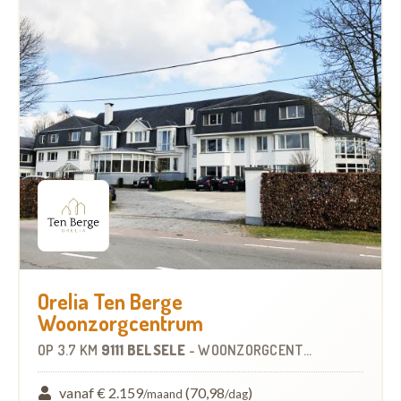
Orelia Ten Berge
Woonzorgcentrum
OP
3.7 KM
9111 BELSELE
-
WOONZORGCENTRUM (WZC)
vanaf € 2.159
(70,98
)
/maand
/dag