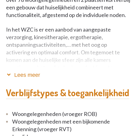
een gebouw dat huiselijkheid combineert met
functionaliteit, afgestemd op de individuele noden.
In het WZC is er een aanbod van aangepaste
verzorging, kinesitherapie, ergotherapie,
ontspanningsactiviteiten,… met het oog op
activering en optimaal comfort. Om tegemoet te
komen aan de huiselijke sfeer zijn alle kamers
voorzien van het nodige basiscomfort (aparte
sanitaire cel met toilet en lavabo, oproep- en
Lees meer
communicatiesysteem, telefoonaansluiting,
kabelaansluiting,…) en aangepast meubilair. Het is
Verblijfstypes & toegankelijkheid
tevens toegestaan om de eigen kamer aan te kleden
met persoonlijke zaken.
Woongelegenheden (vroeger ROB)
Naast een woonzorgcentrum vindt U hier ook
Woongelegenheden met een bijkomende
serviceflats , assistentiewoningen en een centrum
Erkenning (vroeger RVT)
voor kortverblijf.