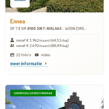
Ennea
OP
7.8 KM
9100 SINT-NIKLAAS
-
WOONZORGCENTRUM (WZC)
vanaf € 1.962
(64,51
)
/maand
/dag
vanaf € 2.692
(88,49
)
/maand
/dag
22 foto's
video
meer informatie
ONMIDDELLIJK BESCHIKBAAR