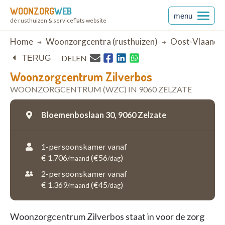
WOONZORG
WEB
menu
dé rusthuizen & serviceflats website
Breadcrumb
Home
Woonzorgcentra (rusthuizen)
Oost-Vlaande
DELEN
TERUG
Woonzorgcentrum Zilverbos
WOONZORGCENTRUM (WZC) IN 9060 ZELZATE
Bloemenboslaan 30,
9060 Zelzate
1-persoonskamer vanaf
€ 1.706
(€56
)
/maand
/dag
2-persoonskamer vanaf
€ 1.369
(€45
)
/maand
/dag
Woonzorgcentrum Zilverbos staat in voor de zorg