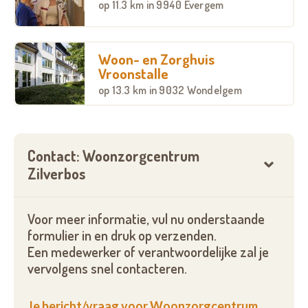
op
11.3 km
in 9940 Evergem
in de ouderenzorg.
WZC Zilverbos vzw beschikt over:
Woon- en Zorghuis
Vroonstalle
een rust-en verzorgingstehuis van 120
op
13.3 km
in 9032 Wondelgem
woongelegenheden, waaronder een beveiligde
afdeling.
4 kamers voor kortverblijf van maximum 2 maand
Contact: Woonzorgcentrum
Zilverbos
Vanaf september 2016: een centrum voor
dagverzorging, bedoeld voor thuiswonende, al of
niet zorgbehoevende senioren.
Voor meer informatie, vul nu onderstaande
formulier in en druk op verzenden.
Kom gerust een kijkje nemen,
Een medewerker of verantwoordelijke zal je
vervolgens snel contacteren.
Het Zilverbos team
Je bericht/vraag voor Woonzorgcentrum