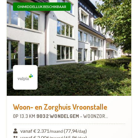
ONMIDDELLIJK BESCHIKBAAR
Woon- en Zorghuis Vroonstalle
OP
13.3 KM
9032 WONDELGEM
-
WOONZORGCENTRUM (WZC)
vanaf € 2.371
(77,94
)
/maand
/dag
vanaf € 2.006
(65,96
)