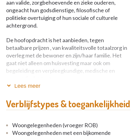
aan valide, zorgbehoevende en zieke ouderen,
ongeacht hun godsdienstige, filosofische of
politieke overtuiging of hun sociale of culturele
achtergrond.
De hoofopdracht is het aanbieden, tegen
betaalbare prijzen , van kwaliteitsvolle totaalzorg in
overleg met de bewoner en zijn/haar familie. Het
gaat niet alleen om huisvesting maar ook om
begeleiding en verpleegkundige, medische en
paramedische zorg.
Lees meer
Respect voor de eigen keuze en de privacy van de
bewoner staat vooraan.
Verblijfstypes & toegankelijkheid
De motivatie, inzet en samenwerking van de
medewerkers , bepalen in grote mate de kwaliteit
Woongelegenheden (vroeger ROB)
van de dienstverlening. Door aangepaste
Woongelegenheden met een bijkomende