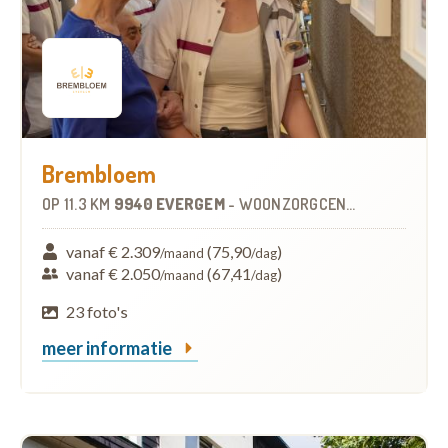
Brembloem
OP
11.3 KM
9940 EVERGEM
-
WOONZORGCENTRUM (WZC)
vanaf € 2.309
(75,90
)
/maand
/dag
vanaf € 2.050
(67,41
)
/maand
/dag
23 foto's
meer informatie