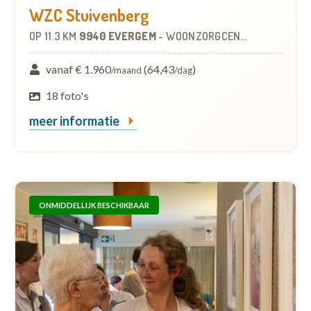
WZC Stuivenberg
OP
11.3 KM
9940 EVERGEM
-
WOONZORGCENTRUM (WZC)
vanaf € 1.960
(64,43
)
/maand
/dag
18 foto's
meer informatie
ONMIDDELLIJK BESCHIKBAAR