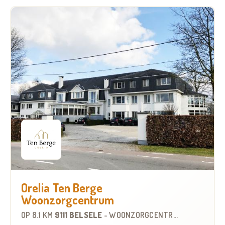
Orelia Ten Berge
Woonzorgcentrum
OP
8.1 KM
9111 BELSELE
-
WOONZORGCENTRUM (WZC)