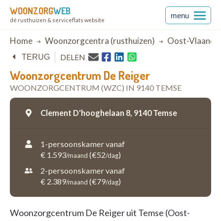
WOONZORG
WEB
menu
dé rusthuizen & serviceflats website
Breadcrumb
Home
Woonzorgcentra (rusthuizen)
Oost-Vlaande
DELEN
TERUG
Woonzorgcentrum De Reiger
WOONZORGCENTRUM (WZC) IN 9140 TEMSE
Clement D'hooghelaan 8,
9140 Temse
1-persoonskamer vanaf
€ 1.593
(€52
)
/maand
/dag
2-persoonskamer vanaf
€ 2.389
(€79
)
/maand
/dag
Woonzorgcentrum De Reiger uit Temse (Oost-