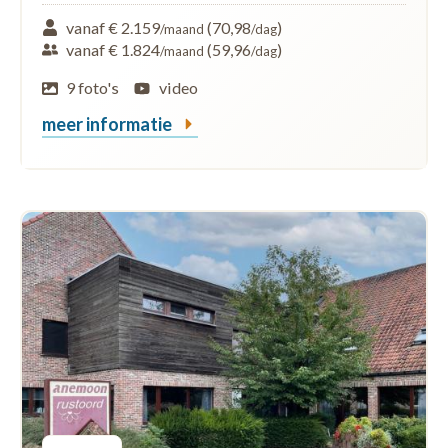
vanaf € 2.159
(70,98
)
/maand
/dag
vanaf € 1.824
(59,96
)
/maand
/dag
9 foto's
video
meer informatie