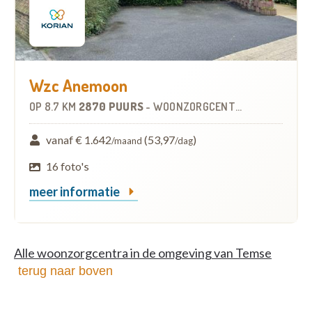
Wzc Anemoon
OP
8.7 KM
2870 PUURS
-
WOONZORGCENTRUM (WZC)
vanaf € 1.642
(53,97
)
/maand
/dag
16 foto's
meer informatie
Alle woonzorgcentra in de omgeving van Temse
terug naar boven