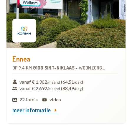
Ennea
OP
7.4 KM
9100 SINT-NIKLAAS
-
WOONZORGCENTRUM (WZC)
vanaf € 1.962
(64,51
)
/maand
/dag
vanaf € 2.692
(88,49
)
/maand
/dag
22 foto's
video
meer informatie