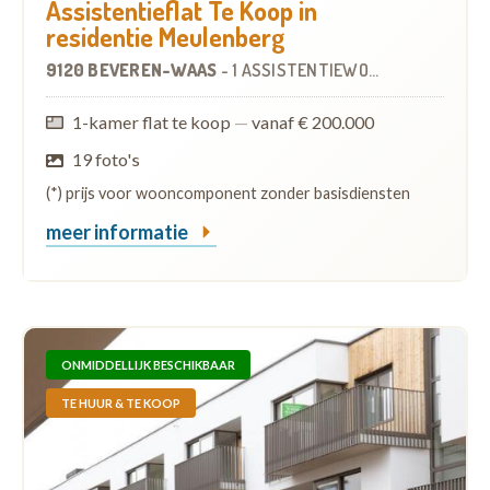
Assistentieflat Te Koop in
residentie Meulenberg
9120 BEVEREN-WAAS
-
1 ASSISTENTIEWONING
1-kamer flat te koop
—
vanaf € 200.000
19 foto's
(*) prijs voor wooncomponent zonder basisdiensten
meer informatie
ONMIDDELLIJK BESCHIKBAAR
TE HUUR & TE KOOP