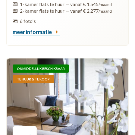
1-kamer flats te huur
—
vanaf € 1.545
/maand
2-kamer flats te huur
—
vanaf € 2.277
/maand
6 foto's
meer informatie
ONMIDDELLIJK BESCHIKBAAR
TE HUUR & TE KOOP