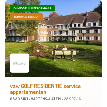
ONMIDDELLIJK BESCHIKBAAR
TE HUUR & TE KOOP
vzw GOLF RESIDENTIE service
appartementen
9830 SINT-MARTENS-LATEM
-
28 SERVICEFLATS