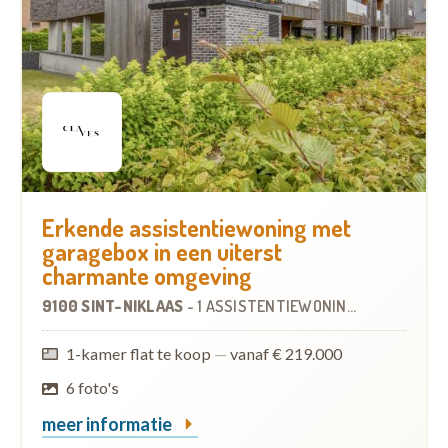
Erkende assistentiewoning met
garagebox in een uiterst
charmante omgeving
9100 SINT-NIKLAAS
-
1 ASSISTENTIEWONING
1-kamer flat te koop
—
vanaf € 219.000
6 foto's
meer informatie