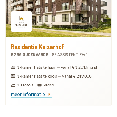
Residentie Keizerhof
9700 OUDENAARDE
-
80 ASSISTENTIEWONINGEN
1-kamer flats te huur
—
vanaf € 1.201
/maand
1-kamer flats te koop
—
vanaf € 249.000
18 foto's
video
meer informatie