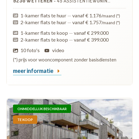
9230 WETTEREN
-
45 ASSISTENTIEWONINGEN
1-kamer flats te huur
—
vanaf € 1.176
/maand (*)
2-kamer flats te huur
—
vanaf € 1.757
/maand (*)
1-kamer flats te koop
—
vanaf € 299.000
2-kamer flats te koop
—
vanaf € 399.000
10 foto's
video
(*) prijs voor wooncomponent zonder basisdiensten
meer informatie
ONMIDDELLIJK BESCHIKBAAR
TE KOOP