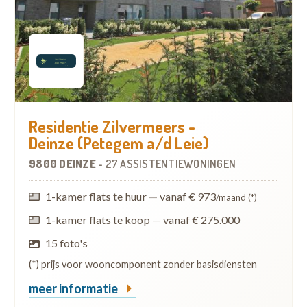
Residentie Zilvermeers -
Deinze (Petegem a/d Leie)
9800 DEINZE
-
27 ASSISTENTIEWONINGEN
1-kamer flats te huur
—
vanaf € 973
/maand (*)
1-kamer flats te koop
—
vanaf € 275.000
15 foto's
(*) prijs voor wooncomponent zonder basisdiensten
meer informatie