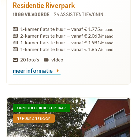
Residentie Riverpark
1800 VILVOORDE
-
74 ASSISTENTIEWONINGEN
1-kamer flats te huur
—
vanaf € 1.775
/maand
2-kamer flats te huur
—
vanaf € 2.063
/maand
1-kamer flats te huur
—
vanaf € 1.981
/maand
1-kamer flats te huur
—
vanaf € 1.857
/maand
20 foto's
video
meer informatie
ONMIDDELLIJK BESCHIKBAAR
TE HUUR & TE KOOP