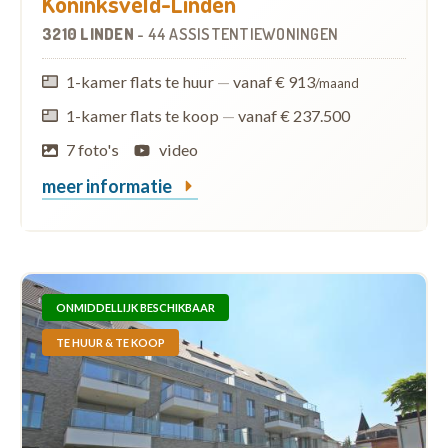
Koninksveld-Linden
3210 LINDEN
-
44 ASSISTENTIEWONINGEN
1-kamer flats te huur
—
vanaf € 913
/maand
1-kamer flats te koop
—
vanaf € 237.500
7 foto's
video
meer informatie
ONMIDDELLIJK BESCHIKBAAR
TE HUUR & TE KOOP