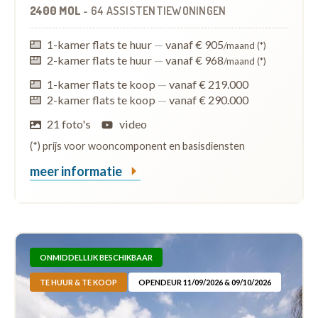
2400 MOL
-
64 ASSISTENTIEWONINGEN
1-kamer flats te huur
—
vanaf € 905
/maand (*)
2-kamer flats te huur
—
vanaf € 968
/maand (*)
1-kamer flats te koop
—
vanaf € 219.000
2-kamer flats te koop
—
vanaf € 290.000
21 foto's
video
(*) prijs voor wooncomponent en basisdiensten
meer informatie
ONMIDDELLIJK BESCHIKBAAR
TE HUUR & TE KOOP
OPENDEUR 11/09/2026 & 09/10/2026