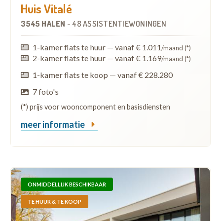
Huis Vitalé
3545 HALEN
-
48 ASSISTENTIEWONINGEN
1-kamer flats te huur
—
vanaf € 1.011
/maand (*)
2-kamer flats te huur
—
vanaf € 1.169
/maand (*)
1-kamer flats te koop
—
vanaf € 228.280
7 foto's
(*) prijs voor wooncomponent en basisdiensten
meer informatie
ONMIDDELLIJK BESCHIKBAAR
TE HUUR & TE KOOP