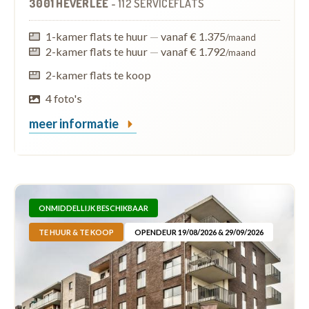
3001 HEVERLEE
-
112 SERVICEFLATS
1-kamer flats te huur
—
vanaf € 1.375
/maand
2-kamer flats te huur
—
vanaf € 1.792
/maand
2-kamer flats te koop
4 foto's
meer informatie
ONMIDDELLIJK BESCHIKBAAR
TE HUUR & TE KOOP
OPENDEUR 19/08/2026 & 29/09/2026