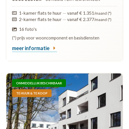
1-kamer flats te huur
—
vanaf € 1.351
/maand (*)
2-kamer flats te huur
—
vanaf € 2.377
/maand (*)
16 foto's
(*) prijs voor wooncomponent en basisdiensten
meer informatie
ONMIDDELLIJK BESCHIKBAAR
TE HUUR & TE KOOP