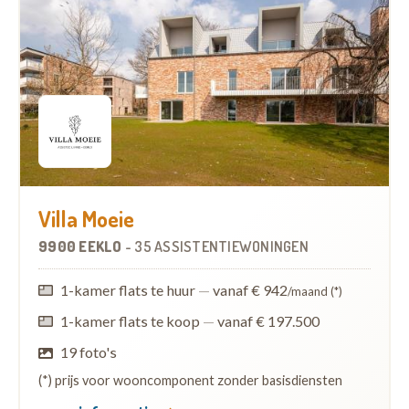
Villa Moeie
9900 EEKLO
-
35 ASSISTENTIEWONINGEN
1-kamer flats te huur
—
vanaf € 942
/maand (*)
1-kamer flats te koop
—
vanaf € 197.500
19 foto's
(*) prijs voor wooncomponent zonder basisdiensten