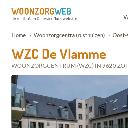
WOONZORG
WEB
W
dé rusthuizen & serviceflats website
Breadcrumb
Home
Woonzorgcentra (rusthuizen)
Oost-
WZC De Vlamme
WOONZORGCENTRUM (WZC) IN 9620 ZO