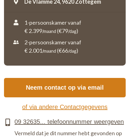
De Vlamme 24,
9620 Zottegem
1-persoonskamer vanaf
€ 2.399
(€79
)
/maand
/dag
2-persoonskamer vanaf
€ 2.001
(€66
)
/maand
/dag
Neem contact op via email
of via andere Contactgegevens
Vermeld dat je dit nummer hebt gevonden op