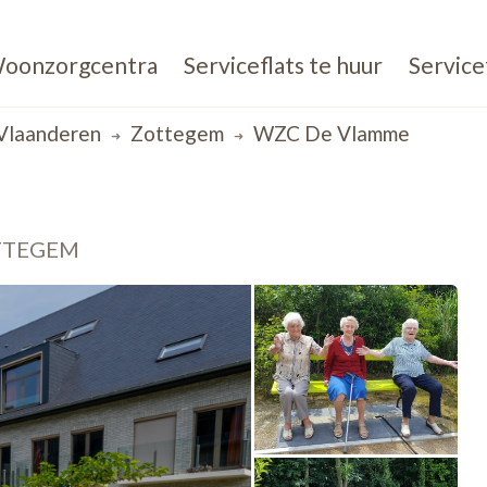
oonzorgcentra
Serviceflats te huur
Service
Vlaanderen
Zottegem
WZC De Vlamme
TTEGEM