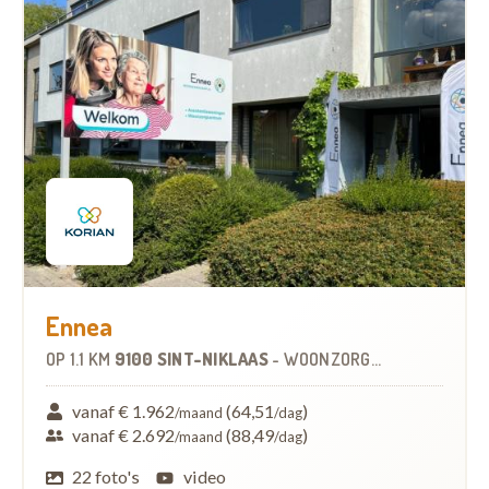
Ennea
OP
1.1 KM
9100 SINT-NIKLAAS
-
WOONZORGCENTRUM (WZC)
vanaf € 1.962
(64,51
)
/maand
/dag
vanaf € 2.692
(88,49
)
/maand
/dag
22 foto's
video