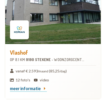
Vlashof
OP
8.1 KM
9190 STEKENE
-
WOONZORGCENTRUM (WZC)
vanaf € 2.593
(85,25
)
/maand
/dag
12 foto's
video
meer informatie