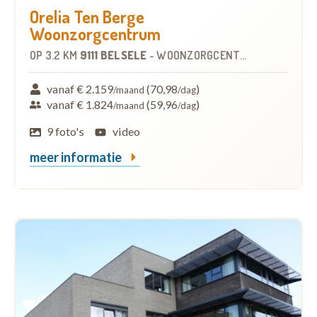
Orelia Ten Berge
Woonzorgcentrum
OP
3.2 KM
9111 BELSELE
-
WOONZORGCENTRUM (WZC)
vanaf € 2.159
(70,98
)
/maand
/dag
vanaf € 1.824
(59,96
)
/maand
/dag
9 foto's
video
meer informatie