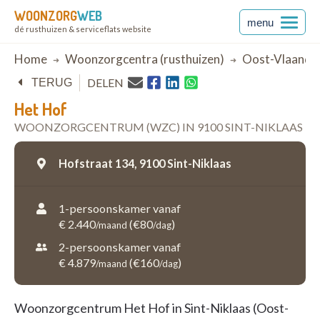
WOONZORG
WEB
menu
dé rusthuizen & serviceflats website
Breadcrumb
Home
Woonzorgcentra (rusthuizen)
Oost-Vlaande
DELEN
TERUG
Het Hof
WOONZORGCENTRUM (WZC) IN 9100 SINT-NIKLAAS
Hofstraat 134,
9100 Sint-Niklaas
1-persoonskamer vanaf
€ 2.440
(€80
)
/maand
/dag
2-persoonskamer vanaf
€ 4.879
(€160
)
/maand
/dag
Woonzorgcentrum Het Hof in Sint-Niklaas (Oost-