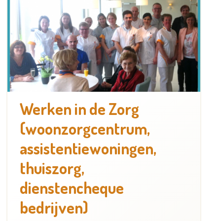
Werken in de Zorg
(woonzorgcentrum,
assistentiewoningen,
thuiszorg,
dienstencheque
bedrijven)