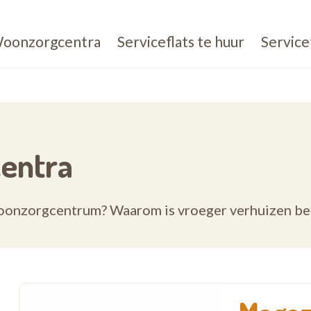
oonzorgcentra
Serviceflats te huur
Service
entra
oonzorgcentrum? Waarom is vroeger verhuizen best