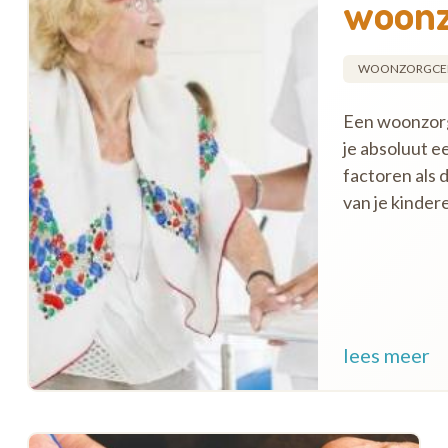
woonz
WOONZORGCE
Een woonzorgc
je absoluut ee
factoren als 
van je kinder
lees meer