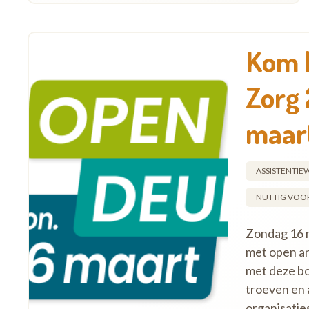
Kom l
Zorg 
maar
ASSISTENTI
NUTTIG VOOR
Zondag 16 m
met open ar
met deze bo
troeven en
organisatie