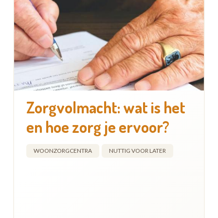
Zorgvolmacht: wat is het
en hoe zorg je ervoor?
WOONZORGCENTRA
NUTTIG VOOR LATER