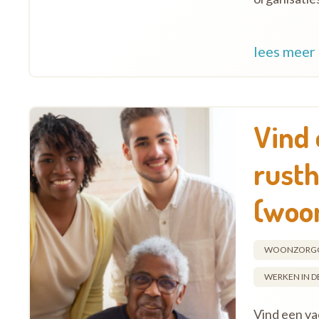
lees meer
Vind 
rusth
(woo
WOONZORG
WERKEN IN D
Vind een va