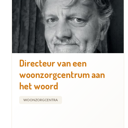
Directeur van een
woonzorgcentrum aan
het woord
WOONZORGCENTRA