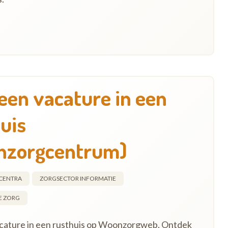
een vacature in een
uis
nzorgcentrum)
CENTRA
ZORGSECTOR INFORMATIE
E ZORG
cature in een rusthuis op Woonzorgweb. Ontdek