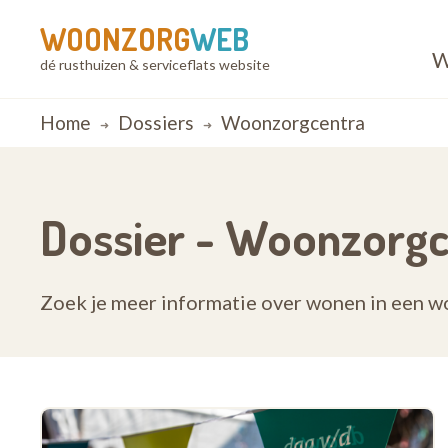
WOONZORG
WEB
W
dé rusthuizen & serviceflats website
Breadcrumb
Home
Dossiers
Woonzorgcentra
Dossier - Woonzorgc
Zoek je meer informatie over wonen in een w