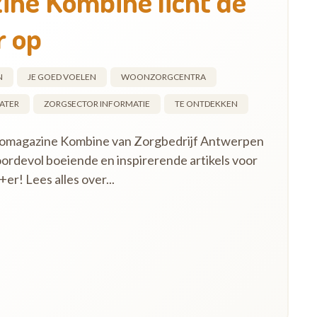
ine Kombine licht de
r op
N
JE GOED VOELEN
WOONZORGCENTRA
ATER
ZORGSECTOR INFORMATIE
TE ONTDEKKEN
nfomagazine Kombine van Zorgbedrijf Antwerpen
ordevol boeiende en inspirerende artikels voor
er! Lees alles over...