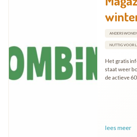
Magaz
winte
ANDERS WONE
NUTTIG VOOR L
Het gratis i
staat weer bo
de actieve 60+
lees meer