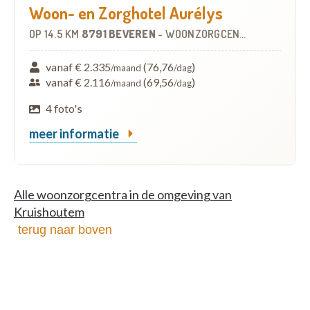
Woon- en Zorghotel Aurélys
OP
14.5 KM
8791 BEVEREN
-
WOONZORGCENTRUM (WZC)
vanaf € 2.335
(76,76
)
/maand
/dag
vanaf € 2.116
(69,56
)
/maand
/dag
4 foto's
meer informatie
Alle woonzorgcentra in de omgeving van
Kruishoutem
terug naar boven