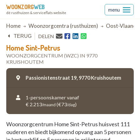
WOONZORG
WEB
menu
dé rusthuizen & serviceflats website
Breadcrumb
Home
Woonzorgcentra (rusthuizen)
Oost-Vlaande
DELEN
TERUG
Home Sint-Petrus
WOONZORGCENTRUM (WZC) IN 9770
KRUISHOUTEM
Passionistenstraat 19,
9770 Kruishoutem
1-persoonskamer vanaf
€ 2.213
(€73
)
/maand
/dag
Woonzorgcentrum Home Sint-Petrus huisvest 111
ouderen en biedt bijkomend opvang aan 5 personen
in kortverblijf en 5 personen in oriënterend