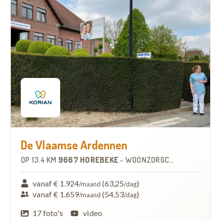
De Vlaamse Ardennen
OP
13.4 KM
9667 HOREBEKE
-
WOONZORGCENTRUM (WZC)
vanaf € 1.924
(63,25
)
/maand
/dag
vanaf € 1.659
(54,53
)
/maand
/dag
17 foto's
video