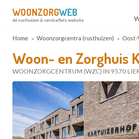
WOONZORG
WEB
W
dé rusthuizen & serviceflats website
Breadcrumb
Home
Woonzorgcentra (rusthuizen)
Oost-
Woon- en Zorghuis K
WOONZORGCENTRUM (WZC) IN 9570 LIE