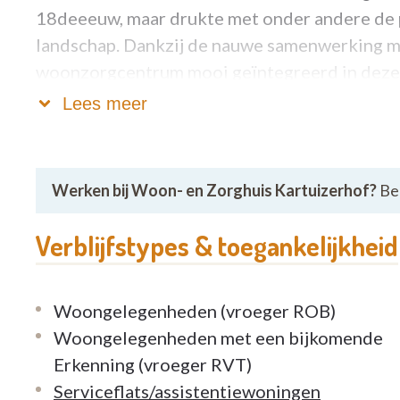
18deeeuw, maar drukte met onder andere de p
landschap. Dankzij de nauwe samenwerking me
woonzorgcentrum mooi geïntegreerd in deze i
hebben zelfs uitzicht op de Sint-Martenske
Lees meer
residentie zijn wandelpaden en groenzones a
MODERN WONEN
Werken bij Woon- en Zorghuis Kartuizerhof?
Bek
De 96 woonzorgkamers meten 30m2 en hebben
Verblijfstypes & toegankelijkheid
inloopdouche (voorzien van handleuningen en 
laagbed, kastruimte, een ijskastje en elektri
Woongelegenheden (vroeger ROB)
Naast het traditionele vast verblijf heeft Kart
Woongelegenheden met een bijkomende
kamers voor een tijdelijk verblijf na bijvoorb
Erkenning (vroeger RVT)
Serviceflats/assistentiewoningen