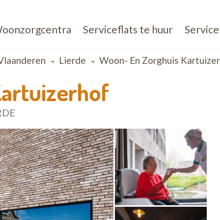
oonzorgcentra
Serviceflats te huur
Service
Vlaanderen
Lierde
Woon- En Zorghuis Kartuize
artuizerhof
RDE