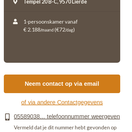
Tempel 20 B-C,
9570 Lierde
1-persoonskamer vanaf
€ 2.188
(€72
)
/maand
/dag
Neem contact op via email
of via andere Contactgegevens
Vermeld dat je dit nummer hebt gevonden op