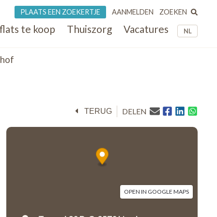
ZOEKEN
PLAATS EEN ZOEKERTJE
AANMELDEN
flats te koop
Thuiszorg
Vacatures
NL
rhof
DELEN
TERUG
OPEN IN GOOGLE MAPS