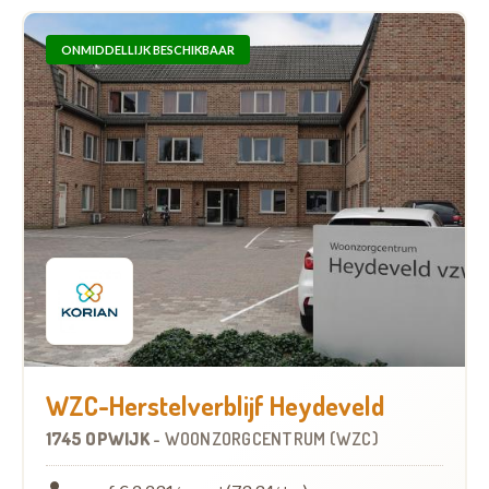
ONMIDDELLIJK BESCHIKBAAR
WZC-Herstelverblijf Heydeveld
1745 OPWIJK
-
WOONZORGCENTRUM (WZC)