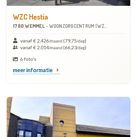
WZC Hestia
1780 WEMMEL
-
WOONZORGCENTRUM (WZC)
vanaf € 2.426
(79,75
)
/maand
/dag
vanaf € 2.014
(66,23
)
/maand
/dag
6 foto's
meer informatie