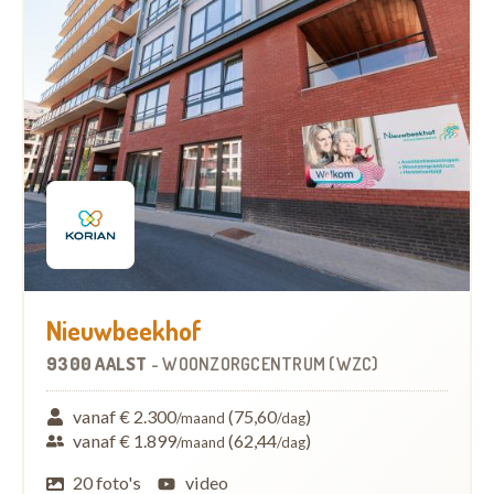
Nieuwbeekhof
9300 AALST
-
WOONZORGCENTRUM (WZC)
vanaf € 2.300
(75,60
)
/maand
/dag
vanaf € 1.899
(62,44
)
/maand
/dag
20 foto's
video