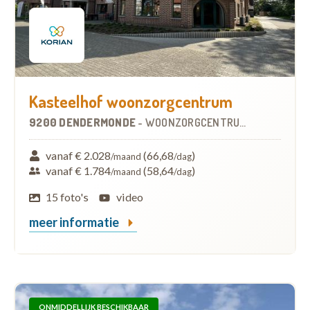
Kasteelhof woonzorgcentrum
9200 DENDERMONDE
-
WOONZORGCENTRUM (WZC)
vanaf € 2.028
(66,68
)
/maand
/dag
vanaf € 1.784
(58,64
)
/maand
/dag
15 foto's
video
meer informatie
ONMIDDELLIJK BESCHIKBAAR