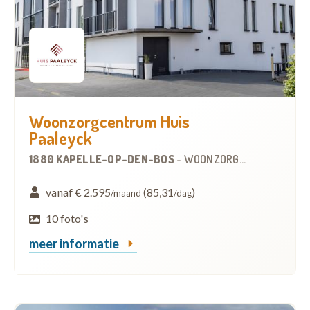
Woonzorgcentrum Huis
Paaleyck
1880 KAPELLE-OP-DEN-BOS
-
WOONZORGCENTRUM (WZC)
vanaf € 2.595
(85,31
)
/maand
/dag
10 foto's
meer informatie