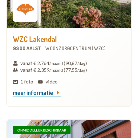
WZC Lakendal
9300 AALST
-
WOONZORGCENTRUM (WZC)
vanaf € 2.764
(90,87
)
/maand
/dag
vanaf € 2.359
(77,55
)
/maand
/dag
1 foto
video
meer informatie
ONMIDDELLIJK BESCHIKBAAR