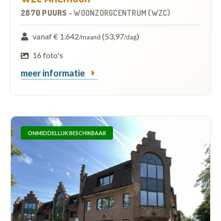
2870 PUURS
-
WOONZORGCENTRUM (WZC)
vanaf € 1.642
(53,97
)
/maand
/dag
16 foto's
meer informatie
ONMIDDELLIJK BESCHIKBAAR