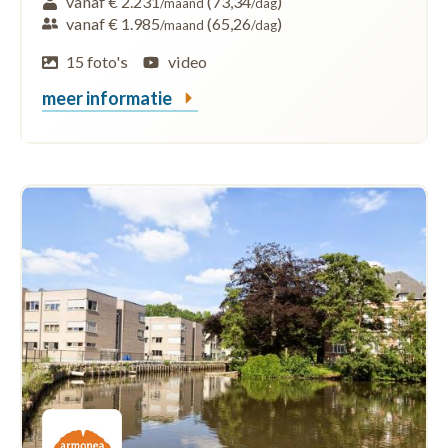
vanaf € 2.231
(73,34
)
/maand
/dag
vanaf € 1.985
(65,26
)
/maand
/dag
15 foto's
video
meer informatie