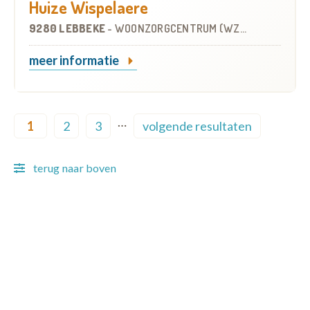
Huize Wispelaere
9280 LEBBEKE
-
WOONZORGCENTRUM (WZC)
meer informatie
Pagination
…
1
2
3
volgende resultaten
Current page
Page
Page
Next page
terug naar boven