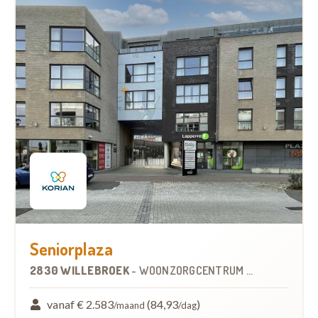
Seniorplaza
2830 WILLEBROEK
-
WOONZORGCENTRUM (WZC)
vanaf € 2.583
(84,93
)
/maand
/dag