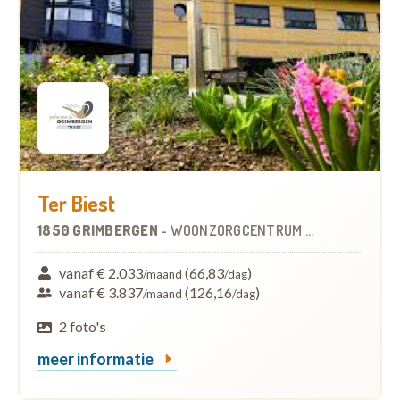
Ter Biest
1850 GRIMBERGEN
-
WOONZORGCENTRUM (WZC)
vanaf € 2.033
(66,83
)
/maand
/dag
vanaf € 3.837
(126,16
)
/maand
/dag
2 foto's
meer informatie