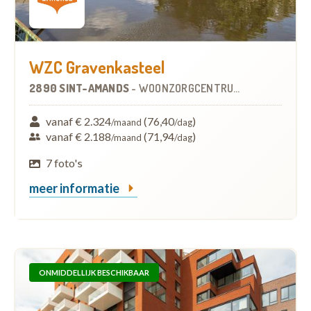
WZC Gravenkasteel
2890 SINT-AMANDS
-
WOONZORGCENTRUM (WZC)
vanaf € 2.324
(76,40
)
/maand
/dag
vanaf € 2.188
(71,94
)
/maand
/dag
7 foto's
meer informatie
ONMIDDELLIJK BESCHIKBAAR