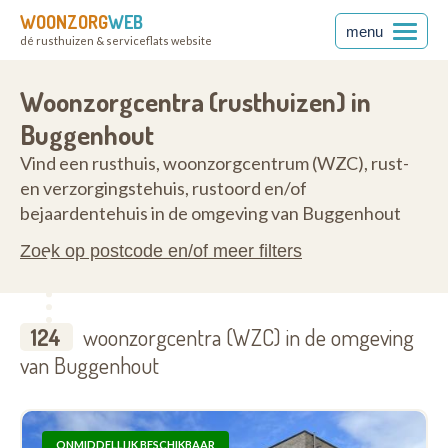
WOONZORG
WEB
menu
dé rusthuizen & serviceflats website
ren
9255
Woonzorgcentra (rusthuizen) in
Buggenhout
Vind een rusthuis, woonzorgcentrum (WZC), rust-
en verzorgingstehuis, rustoord en/of
bejaardentehuis in de omgeving van Buggenhout
Zoek op postcode en/of meer filters
124
woonzorgcentra (WZC) in de omgeving
van Buggenhout
ONMIDDELLIJK BESCHIKBAAR