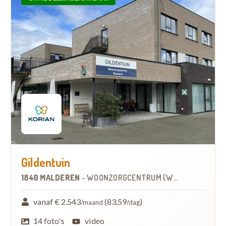
Gildentuin
1840 MALDEREN
-
WOONZORGCENTRUM (WZC)
vanaf € 2.543
(83,59
)
/maand
/dag
14 foto's
video