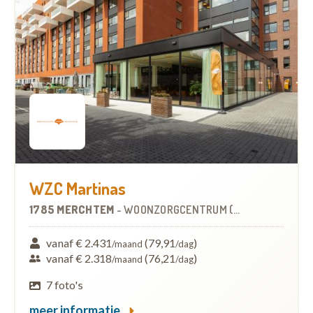
WZC Martinas
1785 MERCHTEM
-
WOONZORGCENTRUM (WZC)
vanaf € 2.431
(79,91
)
/maand
/dag
vanaf € 2.318
(76,21
)
/maand
/dag
7 foto's
meer informatie