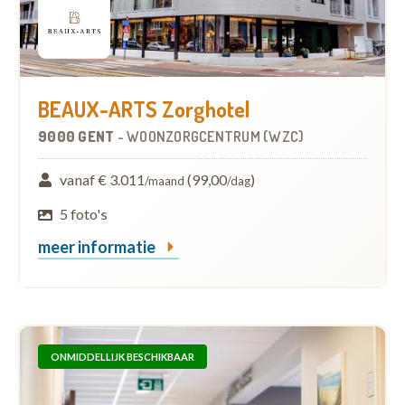
BEAUX-ARTS Zorghotel
9000 GENT
-
WOONZORGCENTRUM (WZC)
vanaf € 3.011
(99,00
)
/maand
/dag
5 foto's
meer informatie
ONMIDDELLIJK BESCHIKBAAR