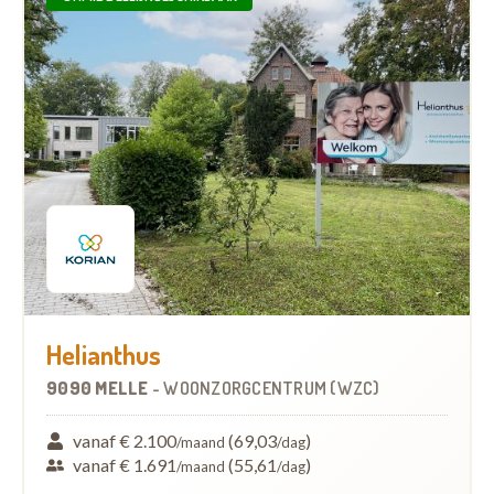
Helianthus
9090 MELLE
-
WOONZORGCENTRUM (WZC)
vanaf € 2.100
(69,03
)
/maand
/dag
vanaf € 1.691
(55,61
)
/maand
/dag