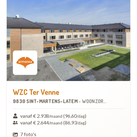
WZC Ter Venne
9830 SINT-MARTENS-LATEM
-
WOONZORGCENTRUM (WZC)
vanaf € 2.938
(96,60
)
/maand
/dag
vanaf € 2.644
(86,93
)
/maand
/dag
7 foto's