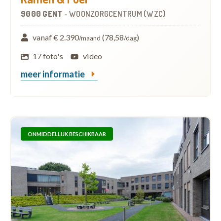
9000 GENT
-
WOONZORGCENTRUM (WZC)
vanaf € 2.390
(78,58
)
/maand
/dag
17 foto's
video
meer informatie
ONMIDDELLIJK BESCHIKBAAR