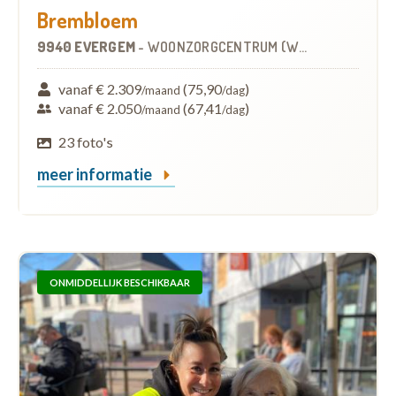
Brembloem
9940 EVERGEM
-
WOONZORGCENTRUM (WZC)
vanaf € 2.309
(75,90
)
/maand
/dag
vanaf € 2.050
(67,41
)
/maand
/dag
23 foto's
meer informatie
ONMIDDELLIJK BESCHIKBAAR