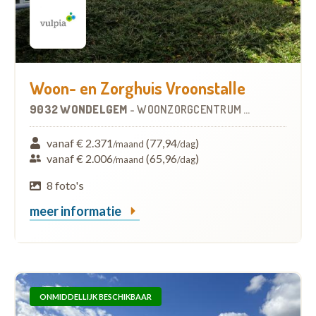
Woon- en Zorghuis Vroonstalle
9032 WONDELGEM
-
WOONZORGCENTRUM (WZC)
vanaf € 2.371
(77,94
)
/maand
/dag
vanaf € 2.006
(65,96
)
/maand
/dag
8 foto's
meer informatie
ONMIDDELLIJK BESCHIKBAAR