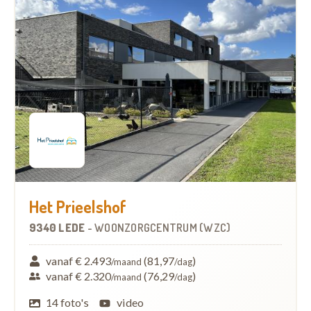
Het Prieelshof
9340 LEDE
-
WOONZORGCENTRUM (WZC)
vanaf € 2.493
(81,97
)
/maand
/dag
vanaf € 2.320
(76,29
)
/maand
/dag
14 foto's
video