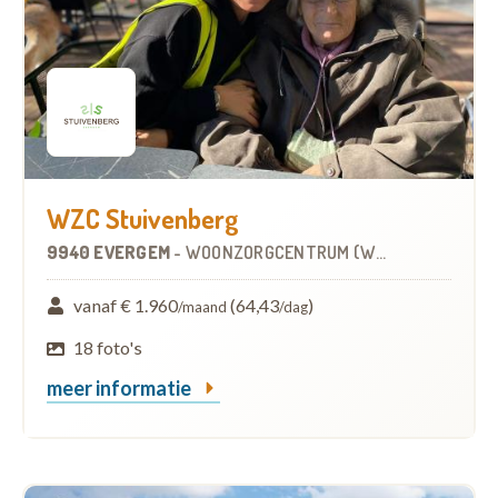
WZC Stuivenberg
9940 EVERGEM
-
WOONZORGCENTRUM (WZC)
vanaf € 1.960
(64,43
)
/maand
/dag
18 foto's
meer informatie