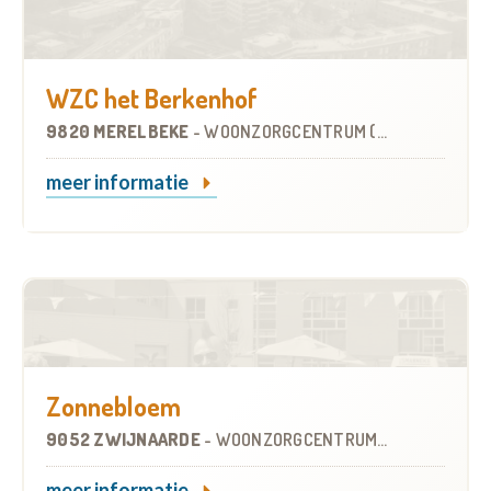
WZC het Berkenhof
9820 MERELBEKE
-
WOONZORGCENTRUM (WZC)
meer informatie
Zonnebloem
9052 ZWIJNAARDE
-
WOONZORGCENTRUM (WZC)
meer informatie