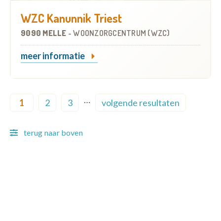
WZC Kanunnik Triest
9090 MELLE
-
WOONZORGCENTRUM (WZC)
meer informatie
Pagination
…
1
2
3
volgende resultaten
Current page
Page
Page
Next page
terug naar boven