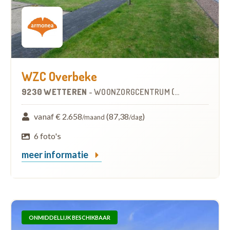
WZC Overbeke
9230 WETTEREN
-
WOONZORGCENTRUM (WZC)
vanaf € 2.658
(87,38
)
/maand
/dag
6 foto's
meer informatie
ONMIDDELLIJK BESCHIKBAAR