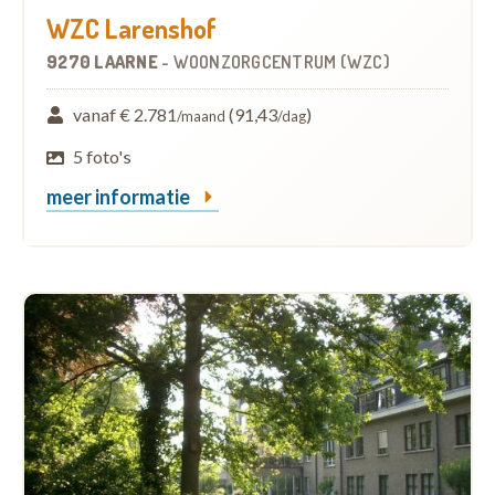
WZC Larenshof
9270 LAARNE
-
WOONZORGCENTRUM (WZC)
vanaf € 2.781
(91,43
)
/maand
/dag
5 foto's
meer informatie