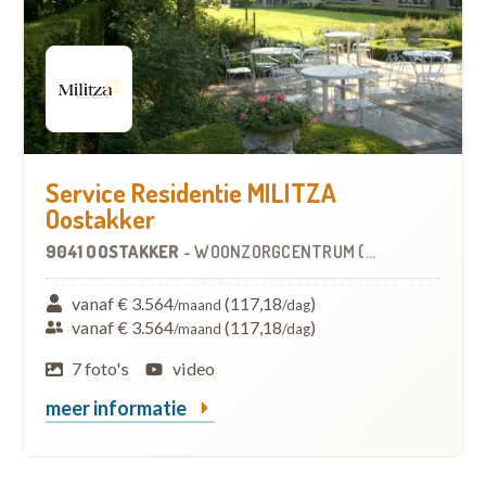
Service Residentie MILITZA
Oostakker
9041 OOSTAKKER
-
WOONZORGCENTRUM (WZC)
vanaf € 3.564
(117,18
)
/maand
/dag
vanaf € 3.564
(117,18
)
/maand
/dag
7 foto's
video
meer informatie