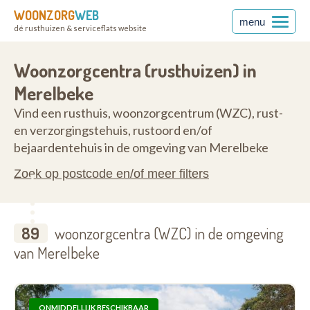
WOONZORG
WEB
menu
dé rusthuizen & serviceflats website
ren
9820
Woonzorgcentra (rusthuizen) in
Merelbeke
Vind een rusthuis, woonzorgcentrum (WZC), rust-
en verzorgingstehuis, rustoord en/of
bejaardentehuis in de omgeving van Merelbeke
Zoek op postcode en/of meer filters
89
woonzorgcentra (WZC) in de omgeving
van Merelbeke
ONMIDDELLIJK BESCHIKBAAR