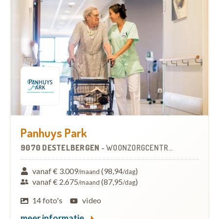
Panhuys Park
9070 DESTELBERGEN
-
WOONZORGCENTRUM (WZC)
vanaf € 3.009
(98,94
)
/maand
/dag
vanaf € 2.675
(87,95
)
/maand
/dag
14 foto's
video
meer informatie