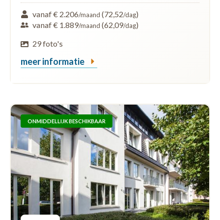
vanaf € 2.206
(72,52
)
/maand
/dag
vanaf € 1.889
(62,09
)
/maand
/dag
29 foto's
meer informatie
ONMIDDELLIJK BESCHIKBAAR