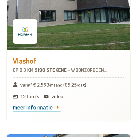
Vlashof
OP
0.3 KM
9190 STEKENE
-
WOONZORGCENTRUM (WZC)
vanaf € 2.593
(85,25
)
/maand
/dag
12 foto's
video
meer informatie