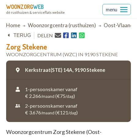
WOONZORG
WEB
menu
dé rusthuizen & serviceflats website
Breadcrumb
Home
Woonzorgcentra (rusthuizen)
Oost-Vlaande
DELEN
TERUG
Zorg Stekene
WOONZORGCENTRUM (WZC) IN 9190 STEKENE
Kerkstraat(STE) 14A,
9190 Stekene
1-persoonskamer vanaf
€ 2.266
(€75
)
/maand
/dag
2-persoonskamer vanaf
€ 3.676
(€121
)
/maand
/dag
Woonzorgcentrum Zorg Stekene (Oost-