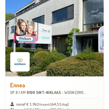
Ennea
OP
8.1 KM
9100 SINT-NIKLAAS
-
WOONZORGCENTRUM (WZC)
vanaf € 1.962
(64,51
)
/maand
/dag