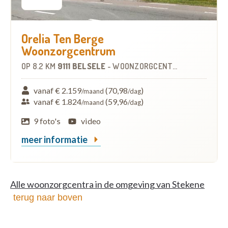
Orelia Ten Berge
Woonzorgcentrum
OP
8.2 KM
9111 BELSELE
-
WOONZORGCENTRUM (WZC)
vanaf € 2.159
(70,98
)
/maand
/dag
vanaf € 1.824
(59,96
)
/maand
/dag
9 foto's
video
meer informatie
Alle woonzorgcentra in de omgeving van Stekene
terug naar boven