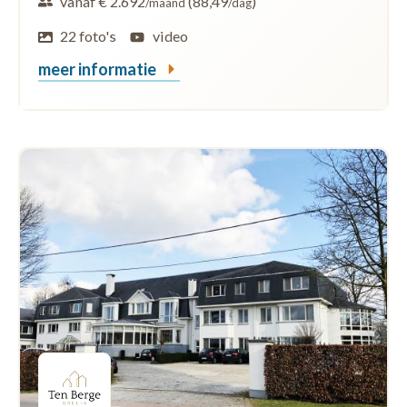
vanaf € 2.692
(88,49
)
/maand
/dag
22 foto's
video
meer informatie