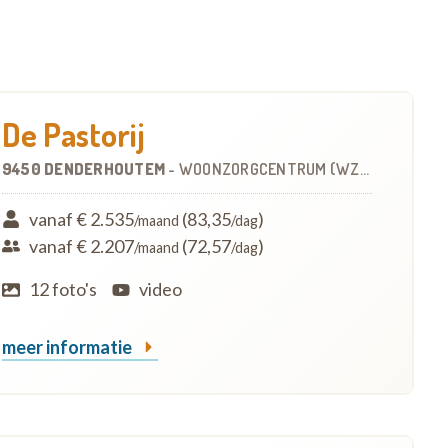
De Pastorij
9450 DENDERHOUTEM
-
WOONZORGCENTRUM (WZC)
vanaf € 2.535
(83,35
)
/maand
/dag
vanaf € 2.207
(72,57
)
/maand
/dag
12 foto's
video
meer informatie