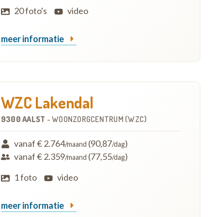
20 foto's
video
meer informatie
WZC Lakendal
9300 AALST
-
WOONZORGCENTRUM (WZC)
vanaf € 2.764
(90,87
)
/maand
/dag
vanaf € 2.359
(77,55
)
/maand
/dag
1 foto
video
meer informatie