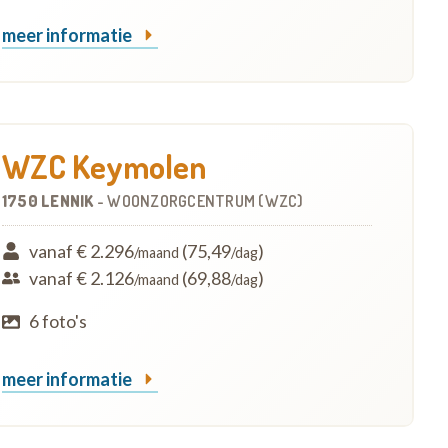
meer informatie
WZC Keymolen
1750 LENNIK
-
WOONZORGCENTRUM (WZC)
vanaf € 2.296
(75,49
)
/maand
/dag
vanaf € 2.126
(69,88
)
/maand
/dag
6 foto's
meer informatie