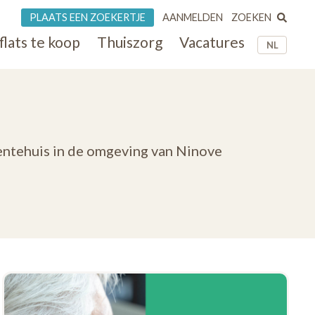
ZOEKEN
PLAATS EEN ZOEKERTJE
AANMELDEN
flats te koop
Thuiszorg
Vacatures
NL
entehuis in de omgeving van Ninove