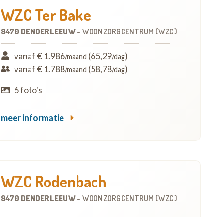
WZC Ter Bake
9470 DENDERLEEUW
-
WOONZORGCENTRUM (WZC)
vanaf € 1.986
(65,29
)
/maand
/dag
vanaf € 1.788
(58,78
)
/maand
/dag
6 foto's
meer informatie
WZC Rodenbach
9470 DENDERLEEUW
-
WOONZORGCENTRUM (WZC)