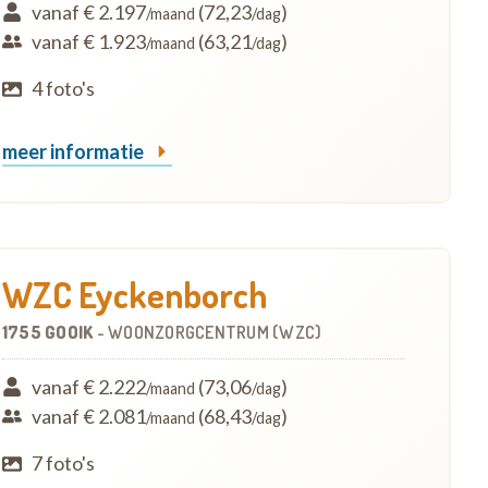
vanaf € 2.197
(72,23
)
/maand
/dag
vanaf € 1.923
(63,21
)
/maand
/dag
4 foto's
meer informatie
WZC Eyckenborch
1755 GOOIK
-
WOONZORGCENTRUM (WZC)
vanaf € 2.222
(73,06
)
/maand
/dag
vanaf € 2.081
(68,43
)
/maand
/dag
7 foto's