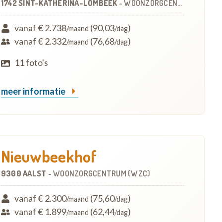
1742 SINT-KATHERINA-LOMBEEK
-
WOONZORGCENTRUM (WZC)
vanaf € 2.738
(90,03
)
/maand
/dag
vanaf € 2.332
(76,68
)
/maand
/dag
11 foto's
meer informatie
Nieuwbeekhof
9300 AALST
-
WOONZORGCENTRUM (WZC)
vanaf € 2.300
(75,60
)
/maand
/dag
vanaf € 1.899
(62,44
)
/maand
/dag