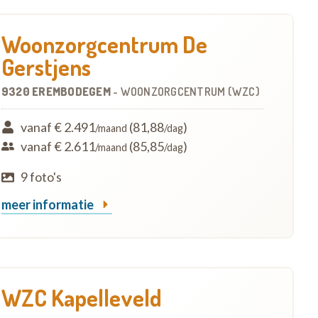
Woonzorgcentrum De
Gerstjens
9320 EREMBODEGEM
-
WOONZORGCENTRUM (WZC)
vanaf € 2.491
(81,88
)
/maand
/dag
vanaf € 2.611
(85,85
)
/maand
/dag
9 foto's
meer informatie
WZC Kapelleveld