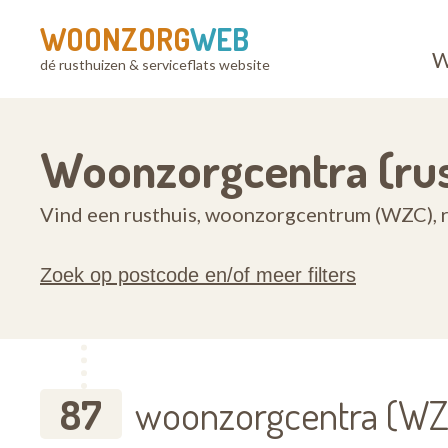
WOONZORG
WEB
W
dé rusthuizen & serviceflats website
Woonzorgcentra (rus
Vind een rusthuis, woonzorgcentrum (WZC), r
Zoek op postcode en/of meer filters
87
woonzorgcentra (WZC