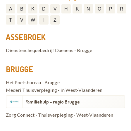
A
B
K
D
V
H
K
N
O
P
R
T
V
W
I
Z
ASSEBROEK
Dienstenchequebedrijf Daenens - Brugge
BRUGGE
Het Poetsbureau - Brugge
Mederi Thuisverpleging - in West-Vlaanderen
Familiehulp - regio Brugge
Zorg Connect - Thuisverpleging - West-Vlaanderen