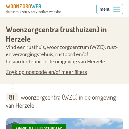
WOONZORG
WEB
menu
dé rusthuizen & serviceflats website
ren
9550
Woonzorgcentra (rusthuizen) in
Herzele
Vind een rusthuis, woonzorgcentrum (WZC), rust-
en verzorgingstehuis, rustoord en/of
bejaardentehuis in de omgeving van Herzele
Zoek op postcode en/of meer filters
81
woonzorgcentra (WZC) in de omgeving
van Herzele
ONMIDDELLIJK BESCHIKBAAR