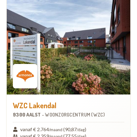
WZC Lakendal
9300 AALST
-
WOONZORGCENTRUM (WZC)
vanaf € 2.764
(90,87
)
/maand
/dag
vanaf € 2.359
(77,55
)
/maand
/dag