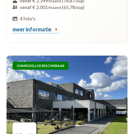
vanaf € 2.399
(78,87
)
/maand
/dag
vanaf € 2.001
(65,78
)
/maand
/dag
4 foto's
meer informatie
ONMIDDELLIJK BESCHIKBAAR