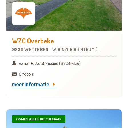
WZC Overbeke
9230 WETTEREN
-
WOONZORGCENTRUM (WZC)
vanaf € 2.658
(87,38
)
/maand
/dag
6 foto's
meer informatie
ONMIDDELLIJK BESCHIKBAAR