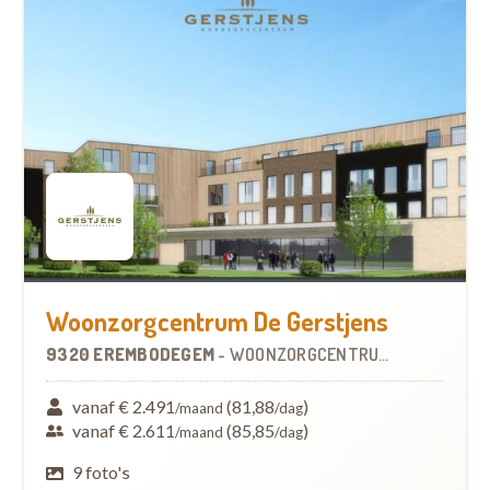
Woonzorgcentrum De Gerstjens
9320 EREMBODEGEM
-
WOONZORGCENTRUM (WZC)
vanaf € 2.491
(81,88
)
/maand
/dag
vanaf € 2.611
(85,85
)
/maand
/dag
9 foto's