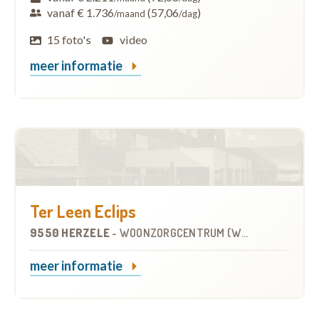
vanaf € 1.736
(57,06
)
/maand
/dag
15 foto's
video
meer informatie
Ter Leen Eclips
9550 HERZELE
-
WOONZORGCENTRUM (WZC)
meer informatie