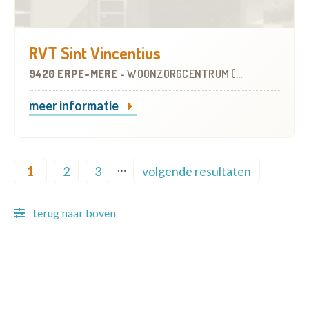
RVT Sint Vincentius
9420 ERPE-MERE
-
WOONZORGCENTRUM (WZC)
meer informatie
Pagination
…
1
2
3
volgende resultaten
Current page
Page
Page
Next page
terug naar boven