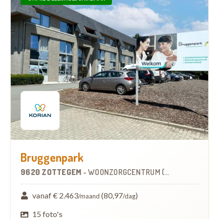
Bruggenpark
9620 ZOTTEGEM
-
WOONZORGCENTRUM (WZC)
vanaf € 2.463
(80,97
)
/maand
/dag
15 foto's