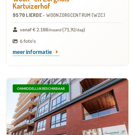
Kartuizerhof
9570 LIERDE
-
WOONZORGCENTRUM (WZC)
vanaf € 2.188
(71,92
)
/maand
/dag
6 foto's
meer informatie
ONMIDDELLIJK BESCHIKBAAR