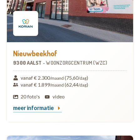
Nieuwbeekhof
9300 AALST
-
WOONZORGCENTRUM (WZC)
vanaf € 2.300
(75,60
)
/maand
/dag
vanaf € 1.899
(62,44
)
/maand
/dag
20 foto's
video
meer informatie