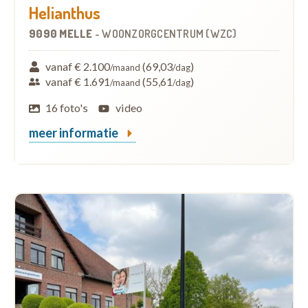
Helianthus
9090 MELLE
-
WOONZORGCENTRUM (WZC)
vanaf € 2.100
(69,03
)
/maand
/dag
vanaf € 1.691
(55,61
)
/maand
/dag
16 foto's
video
meer informatie