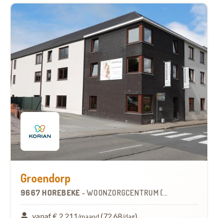
Groendorp
9667 HOREBEKE
-
WOONZORGCENTRUM (WZC)
vanaf € 2.211
(72,68
)
/maand
/dag