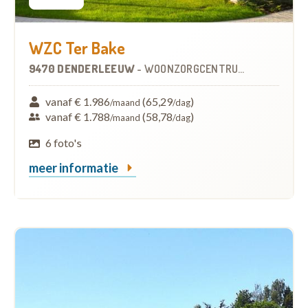
WZC Ter Bake
9470 DENDERLEEUW
-
WOONZORGCENTRUM (WZC)
vanaf € 1.986
(65,29
)
/maand
/dag
vanaf € 1.788
(58,78
)
/maand
/dag
6 foto's
meer informatie