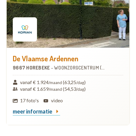
De Vlaamse Ardennen
9667 HOREBEKE
-
WOONZORGCENTRUM (WZC)
vanaf € 1.924
(63,25
)
/maand
/dag
vanaf € 1.659
(54,53
)
/maand
/dag
17 foto's
video
meer informatie