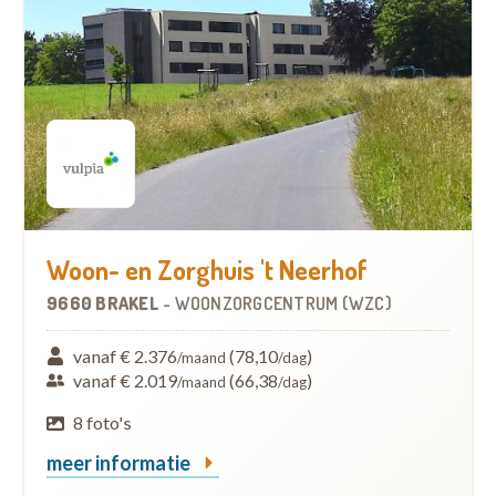
Woon- en Zorghuis 't Neerhof
9660 BRAKEL
-
WOONZORGCENTRUM (WZC)
vanaf € 2.376
(78,10
)
/maand
/dag
vanaf € 2.019
(66,38
)
/maand
/dag
8 foto's
meer informatie