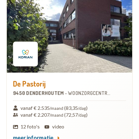
De Pastorij
9450 DENDERHOUTEM
-
WOONZORGCENTRUM (WZC)
vanaf € 2.535
(83,35
)
/maand
/dag
vanaf € 2.207
(72,57
)
/maand
/dag
12 foto's
video
meer informatie