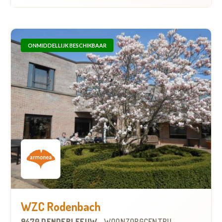
ONMIDDELLIJK BESCHIKBAAR
WZC Rodenbach
9470 DENDERLEEUW
-
WOONZORGCENTRUM (WZC)