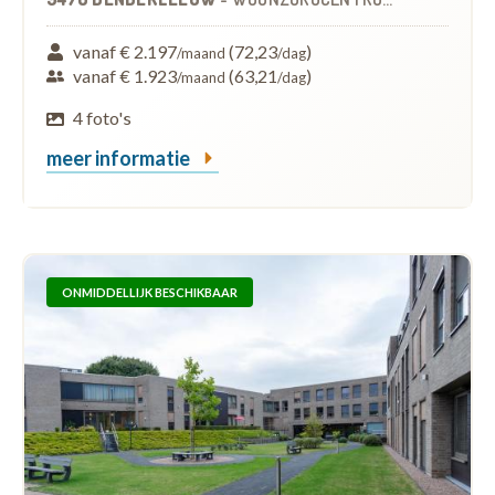
vanaf € 2.197
(72,23
)
/maand
/dag
vanaf € 1.923
(63,21
)
/maand
/dag
4 foto's
meer informatie
ONMIDDELLIJK BESCHIKBAAR