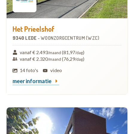
Het Prieelshof
9340 LEDE
-
WOONZORGCENTRUM (WZC)
vanaf € 2.493
(81,97
)
/maand
/dag
vanaf € 2.320
(76,29
)
/maand
/dag
14 foto's
video
meer informatie