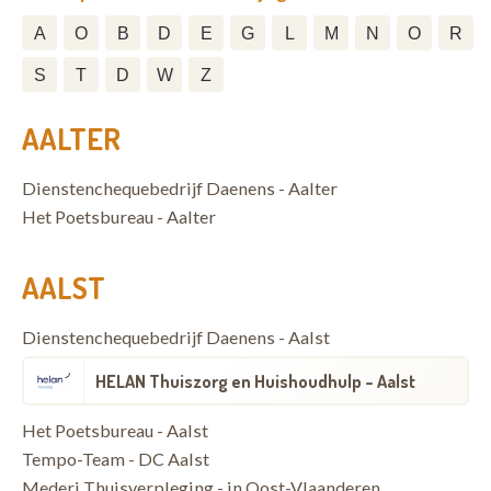
A
O
B
D
E
G
L
M
N
O
R
S
T
D
W
Z
AALTER
Dienstenchequebedrijf Daenens - Aalter
Het Poetsbureau - Aalter
AALST
Dienstenchequebedrijf Daenens - Aalst
HELAN Thuiszorg en Huishoudhulp - Aalst
Het Poetsbureau - Aalst
Tempo-Team - DC Aalst
Mederi Thuisverpleging - in Oost-Vlaanderen