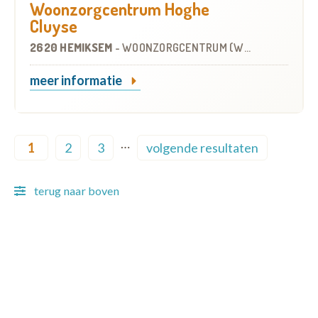
Woonzorgcentrum Hoghe
Cluyse
2620 HEMIKSEM
-
WOONZORGCENTRUM (WZC)
meer informatie
Pagination
…
1
2
3
volgende resultaten
Current page
Page
Page
Next page
terug naar boven