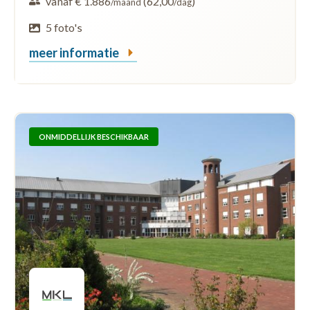
vanaf € 1.886
(62,00
)
/maand
/dag
5 foto's
meer informatie
ONMIDDELLIJK BESCHIKBAAR