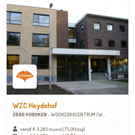
WZC Heydehof
2660 HOBOKEN
-
WOONZORGCENTRUM (WZC)
vanaf € 2.281
(75,00
)
/maand
/dag