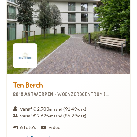
Ten Berch
2018 ANTWERPEN
-
WOONZORGCENTRUM (WZC)
vanaf € 2.783
(91,49
)
/maand
/dag
vanaf € 2.625
(86,29
)
/maand
/dag
6 foto's
video