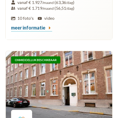
vanaf € 1.927
(63,36
)
/maand
/dag
vanaf € 1.719
(56,51
)
/maand
/dag
10 foto's
video
meer informatie
ONMIDDELLIJK BESCHIKBAAR