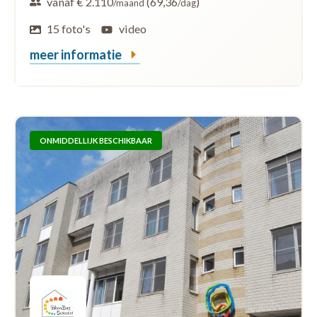
vanaf € 2.110
(69,36
)
/maand
/dag
15 foto's
video
meer informatie
ONMIDDELLIJK BESCHIKBAAR