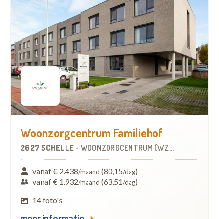
Woonzorgcentrum Familiehof
2627 SCHELLE
-
WOONZORGCENTRUM (WZC)
vanaf € 2.438
(80,15
)
/maand
/dag
vanaf € 1.932
(63,51
)
/maand
/dag
14 foto's
meer informatie