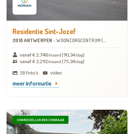
Residentie Sint-Jozef
2018 ANTWERPEN
-
WOONZORGCENTRUM (WZC)
vanaf € 2.748
(90,34
)
/maand
/dag
vanaf € 2.292
(75,34
)
/maand
/dag
18 foto's
video
meer informatie
ONMIDDELLIJK BESCHIKBAAR