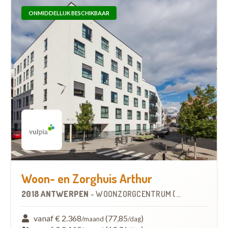
ONMIDDELLIJK BESCHIKBAAR
Woon- en Zorghuis Arthur
2018 ANTWERPEN
-
WOONZORGCENTRUM (WZC)
vanaf € 2.368
(77,85
)
/maand
/dag