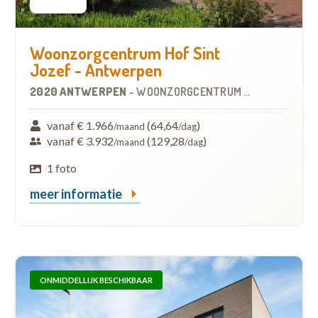
Woonzorgcentrum Hof Sint
Jozef - Antwerpen
2020 ANTWERPEN
-
WOONZORGCENTRUM (WZC)
vanaf € 1.966
(64,64
)
/maand
/dag
vanaf € 3.932
(129,28
)
/maand
/dag
1 foto
meer informatie
ONMIDDELLIJK BESCHIKBAAR