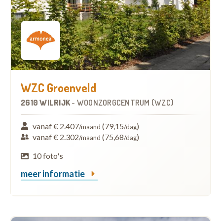
WZC Groenveld
2610 WILRIJK
-
WOONZORGCENTRUM (WZC)
vanaf € 2.407
(79,15
)
/maand
/dag
vanaf € 2.302
(75,68
)
/maand
/dag
10 foto's
meer informatie