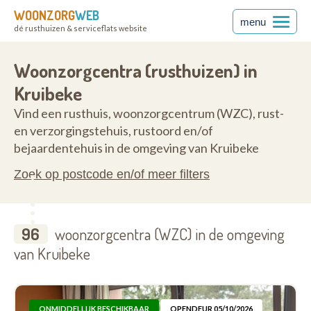
WOONZORG
WEB
menu
dé rusthuizen & serviceflats website
ren
9150
Woonzorgcentra (rusthuizen) in
Kruibeke
Vind een rusthuis, woonzorgcentrum (WZC), rust-
en verzorgingstehuis, rustoord en/of
bejaardentehuis in de omgeving van Kruibeke
Zoek op postcode en/of meer filters
96
woonzorgcentra (WZC) in de omgeving
van Kruibeke
ONMIDDELLIJK BESCHIKBAAR
OPENDEUR 05/10/2026