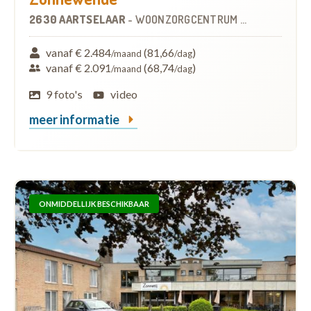
2630 AARTSELAAR
-
WOONZORGCENTRUM (WZC)
vanaf € 2.484
(81,66
)
/maand
/dag
vanaf € 2.091
(68,74
)
/maand
/dag
9 foto's
video
meer informatie
ONMIDDELLIJK BESCHIKBAAR