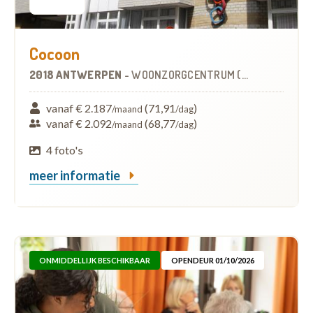
Cocoon
2018 ANTWERPEN
-
WOONZORGCENTRUM (WZC)
vanaf € 2.187
(71,91
)
/maand
/dag
vanaf € 2.092
(68,77
)
/maand
/dag
4 foto's
meer informatie
ONMIDDELLIJK BESCHIKBAAR
OPENDEUR 01/10/2026