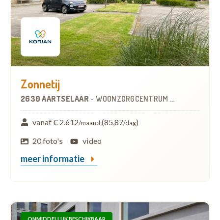
Zonnetij
2630 AARTSELAAR
-
WOONZORGCENTRUM (WZC)
vanaf € 2.612
(85,87
)
/maand
/dag
20 foto's
video
meer informatie
ONMIDDELLIJK BESCHIKBAAR