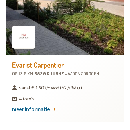
Evarist Carpentier
OP
13.0 KM
8520 KUURNE
-
WOONZORGCENTRUM (WZC)
vanaf € 1.907
(62,69
)
/maand
/dag
4 foto's
meer informatie