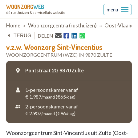
WOONZORG
WEB
menu
dé rusthuizen & serviceflats website
Breadcrumb
Home
Woonzorgcentra (rusthuizen)
Oost-Vlaande
DELEN
TERUG
v.z.w. Woonzorg Sint-Vincentius
WOONZORGCENTRUM (WZC) IN 9870 ZULTE
Pontstraat 20,
9870 Zulte
1-persoonskamer vanaf
€ 1.987
(€65
)
/maand
/dag
2-persoonskamer vanaf
€ 2.907
(€96
)
/maand
/dag
Woonzorgcentrum Sint-Vincentius uit Zulte (Oost-