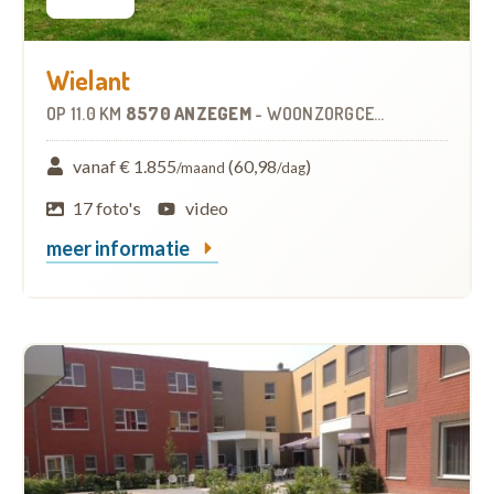
Wielant
OP
11.0 KM
8570 ANZEGEM
-
WOONZORGCENTRUM (WZC)
vanaf € 1.855
(60,98
)
/maand
/dag
17 foto's
video
meer informatie