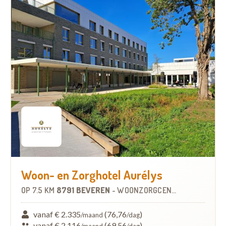
Woon- en Zorghotel Aurélys
OP
7.5 KM
8791 BEVEREN
-
WOONZORGCENTRUM (WZC)
vanaf € 2.335
(76,76
)
/maand
/dag
vanaf € 2.116
(69,56
)