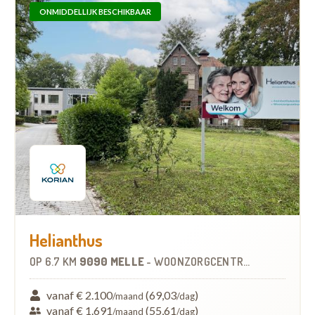
ONMIDDELLIJK BESCHIKBAAR
Helianthus
OP
6.7 KM
9090 MELLE
-
WOONZORGCENTRUM (WZC)
vanaf € 2.100
(69,03
)
/maand
/dag
vanaf € 1.691
(55,61
)
/maand
/dag