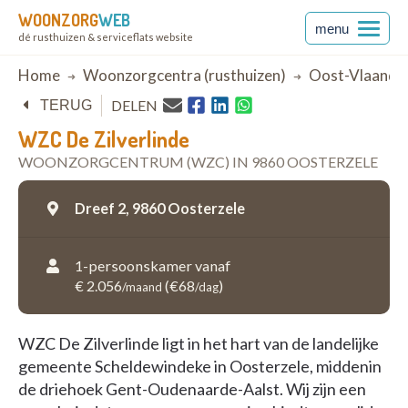
WOONZORG
WEB
menu
dé rusthuizen & serviceflats website
Breadcrumb
Home
Woonzorgcentra (rusthuizen)
Oost-Vlaande
DELEN
TERUG
WZC De Zilverlinde
WOONZORGCENTRUM (WZC) IN 9860 OOSTERZELE
Dreef 2,
9860 Oosterzele
1-persoonskamer vanaf
€ 2.056
(€68
)
/maand
/dag
WZC De Zilverlinde ligt in het hart van de landelijke
gemeente Scheldewindeke in Oosterzele, middenin
de driehoek Gent-Oudenaarde-Aalst. Wij zijn een