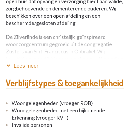
open huis dat opvang en verzorging biedt aan valide,
zorgbehoevende en dementerende ouderen. Wij
beschikken over een open afdeling en een
beschermde/gesloten afdeling.
De Zilverlinde is een christelijk geïnspireerd
woonzorgcentrum gegroeid uit de congregatie
Zusters van Sint-Franciscus in Opbrakel. Wij
beschikken over 62 éénpersoonskamers. Bovendien
stellen wij alles in het werk om mensen die palliatief
Lees meer
of dementerend zijn de noodzakelijke laatste zorgen
te bieden.
Verblijfstypes & toegankelijkheid
Wij streven naar een open woon- en leefklimaat
voor onze bewoners. Het spreekt voor zich dat onze
Woongelegenheden (vroeger ROB)
zorg vertrekt vanuit hun persoonlijke behoeften en
Woongelegenheden met een bijkomende
voorkeuren. Privacy, autonomie, veiligheid en
Erkenning (vroeger RVT)
geborgenheid zijn sleutelbegrippen in onze
Invalide personen