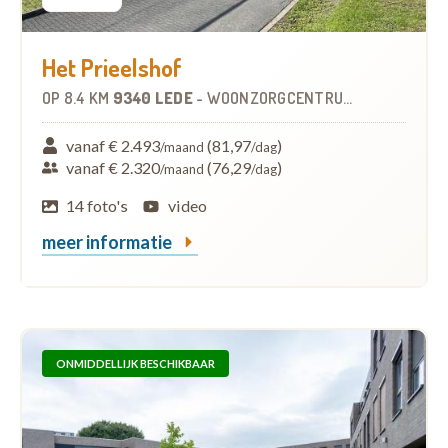
Het Prieelshof
OP
8.4 KM
9340 LEDE
-
WOONZORGCENTRUM (WZC)
vanaf € 2.493
(81,97
)
/maand
/dag
vanaf € 2.320
(76,29
)
/maand
/dag
14 foto's
video
meer informatie
ONMIDDELLIJK BESCHIKBAAR