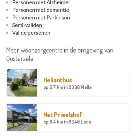
dienstverlening. Ons doel is kwalitatieve
Personen met Alzheimer
opvangmogelijkheden te voorzien voor iedereen,
Personen met dementie
ongeacht de leeftijd en behoeften.
Personen met Parkinson
Semi-validen
Valide personen
Meer woonzorgcentra in de omgeving van
Oosterzele
Helianthus
op
6.7 km
in 9090 Melle
Het Prieelshof
op
8.4 km
in 9340 Lede