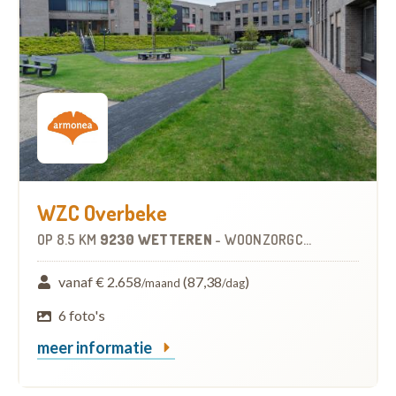
WZC Overbeke
OP
8.5 KM
9230 WETTEREN
-
WOONZORGCENTRUM (WZC)
vanaf € 2.658
(87,38
)
/maand
/dag
6 foto's
meer informatie