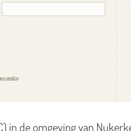
acy policy
.
) in de omgeving van Nukerk