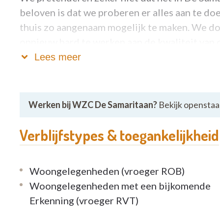
beloven is dat we proberen er alles aan te d
thuis zo aangenaam mogelijk te maken. We doe
opnieuw hard te werken aan de kwaliteit van 
bewoner te luisteren, door rekening te houde
Lees meer
graag heeft, door hem/haar te betrekken in a
door ruimte te maken voor een lach en een t
hart toe te dragen. Vriendelijkheid, behulpza
Werken bij WZC De Samaritaan?
Bekijk openstaa
essentieel. Graag doen onze medewerkers net
glimlach.
Verblijfstypes & toegankelijkheid
Woongelegenheden (vroeger ROB)
Woongelegenheden met een bijkomende
Erkenning (vroeger RVT)