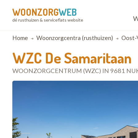
WOONZORG
WEB
W
dé rusthuizen & serviceflats website
Breadcrumb
Home
Woonzorgcentra (rusthuizen)
Oost-
WZC De Samaritaan
WOONZORGCENTRUM (WZC) IN 9681 NU