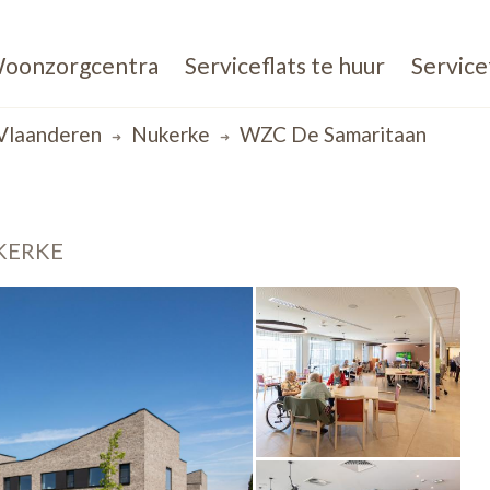
oonzorgcentra
Serviceflats te huur
Service
Vlaanderen
Nukerke
WZC De Samaritaan
KERKE