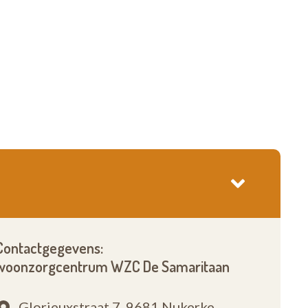
Contactgegevens:
woonzorgcentrum WZC De Samaritaan
Glorieuxstraat 7,
9681 Nukerke