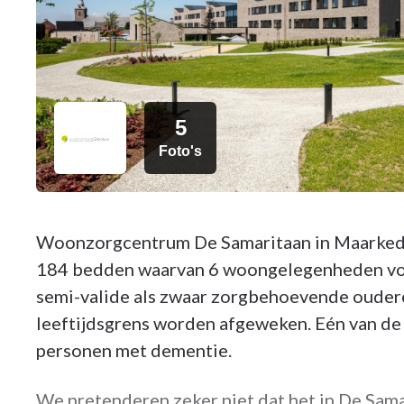
5
Foto's
Woonzorgcentrum De Samaritaan in Maarkedal
184 bedden waarvan 6 woongelegenheden voor
semi-valide als zwaar zorgbehoevende ouderen
leeftijdsgrens worden afgeweken. Eén van de 
personen met dementie.
We pretenderen zeker niet dat het in De Samar