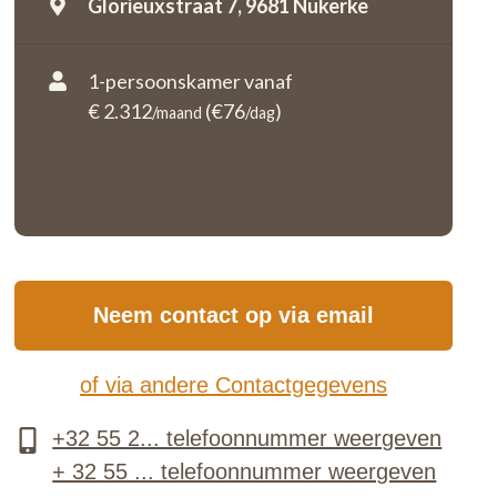
Glorieuxstraat 7,
9681 Nukerke
1-persoonskamer vanaf
€ 2.312
(€76
)
/maand
/dag
Neem contact op via email
of via andere Contactgegevens