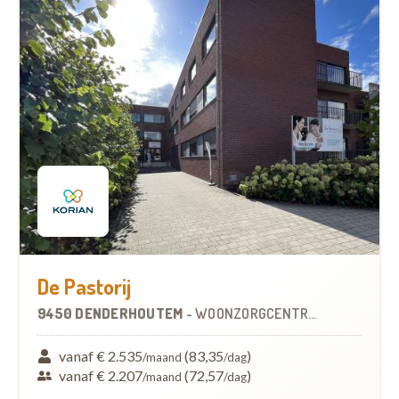
De Pastorij
9450 DENDERHOUTEM
-
WOONZORGCENTRUM (WZC)
vanaf € 2.535
(83,35
)
/maand
/dag
vanaf € 2.207
(72,57
)
/maand
/dag