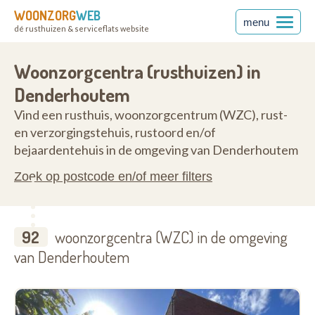
WOONZORG
WEB
menu
dé rusthuizen & serviceflats website
ren
9450
Woonzorgcentra (rusthuizen) in
Denderhoutem
Vind een rusthuis, woonzorgcentrum (WZC), rust-
en verzorgingstehuis, rustoord en/of
bejaardentehuis in de omgeving van Denderhoutem
Zoek op postcode en/of meer filters
92
woonzorgcentra (WZC) in de omgeving
van Denderhoutem