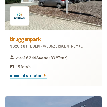
Bruggenpark
9620 ZOTTEGEM
-
WOONZORGCENTRUM (WZC)
vanaf € 2.463
(80,97
)
/maand
/dag
15 foto's
meer informatie