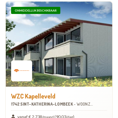
ONMIDDELLIJK BESCHIKBAAR
WZC Kapelleveld
1742 SINT-KATHERINA-LOMBEEK
-
WOONZORGCENTRUM (WZC)
vanaf € 2.738
(90,03
)
/maand
/dag