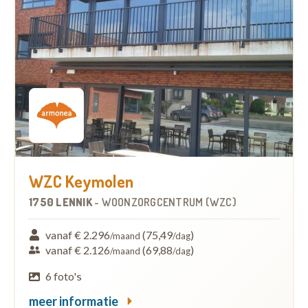
WZC Keymolen
1750 LENNIK
-
WOONZORGCENTRUM (WZC)
vanaf € 2.296
(75,49
)
/maand
/dag
vanaf € 2.126
(69,88
)
/maand
/dag
6 foto's
meer informatie