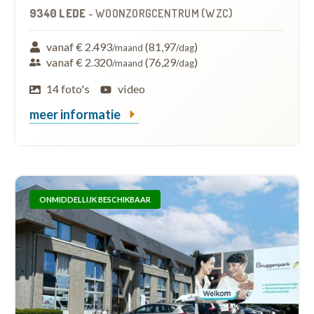
9340 LEDE
-
WOONZORGCENTRUM (WZC)
vanaf € 2.493
(81,97
)
/maand
/dag
vanaf € 2.320
(76,29
)
/maand
/dag
14 foto's
video
meer informatie
ONMIDDELLIJK BESCHIKBAAR