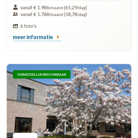
vanaf € 1.986
(65,29
)
/maand
/dag
vanaf € 1.788
(58,78
)
/maand
/dag
6 foto's
meer informatie
ONMIDDELLIJK BESCHIKBAAR