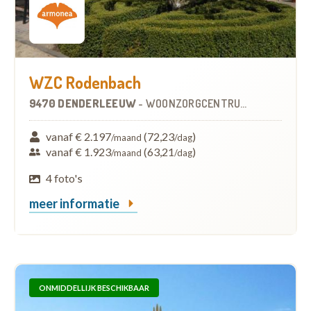
WZC Rodenbach
9470 DENDERLEEUW
-
WOONZORGCENTRUM (WZC)
vanaf € 2.197
(72,23
)
/maand
/dag
vanaf € 1.923
(63,21
)
/maand
/dag
4 foto's
meer informatie
ONMIDDELLIJK BESCHIKBAAR