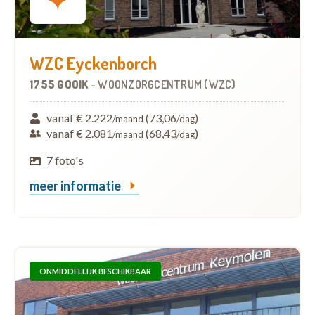
WZC Eyckenborch
1755 GOOIK
-
WOONZORGCENTRUM (WZC)
vanaf € 2.222
(73,06
)
/maand
/dag
vanaf € 2.081
(68,43
)
/maand
/dag
7 foto's
meer informatie
ONMIDDELLIJK BESCHIKBAAR