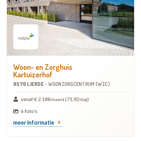
Woon- en Zorghuis
Kartuizerhof
9570 LIERDE
-
WOONZORGCENTRUM (WZC)
vanaf € 2.188
(71,92
)
/maand
/dag
6 foto's
meer informatie