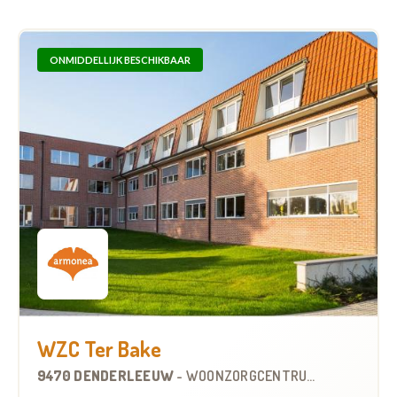
ONMIDDELLIJK BESCHIKBAAR
WZC Ter Bake
9470 DENDERLEEUW
-
WOONZORGCENTRUM (WZC)