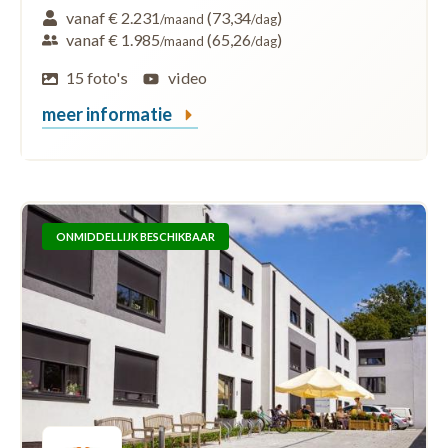
vanaf € 2.231
(73,34
)
/maand
/dag
vanaf € 1.985
(65,26
)
/maand
/dag
15 foto's
video
meer informatie
ONMIDDELLIJK BESCHIKBAAR