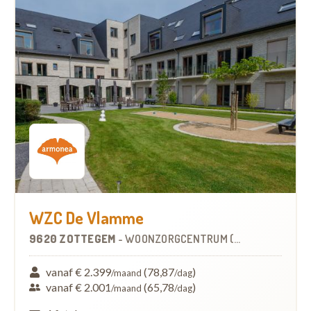
WZC De Vlamme
9620 ZOTTEGEM
-
WOONZORGCENTRUM (WZC)
vanaf € 2.399
(78,87
)
/maand
/dag
vanaf € 2.001
(65,78
)
/maand
/dag