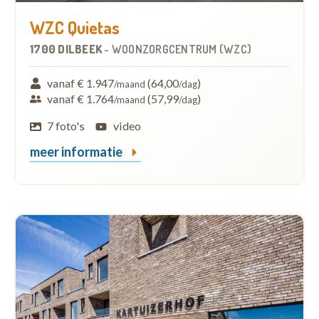
WZC Quietas
1700 DILBEEK
-
WOONZORGCENTRUM (WZC)
vanaf € 1.947
(64,00
)
/maand
/dag
vanaf € 1.764
(57,99
)
/maand
/dag
7 foto's
video
meer informatie