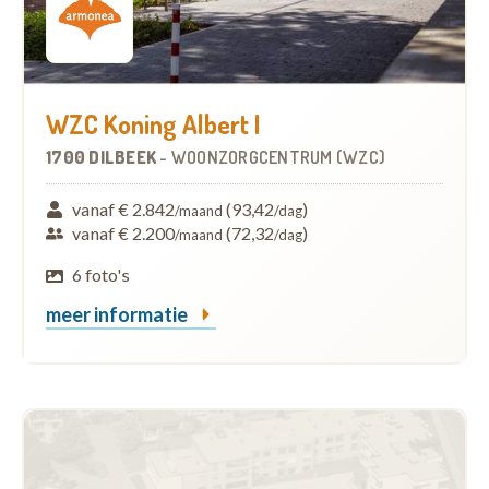
WZC Koning Albert I
1700 DILBEEK
-
WOONZORGCENTRUM (WZC)
vanaf € 2.842
(93,42
)
/maand
/dag
vanaf € 2.200
(72,32
)
/maand
/dag
6 foto's
meer informatie