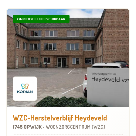
ONMIDDELLIJK BESCHIKBAAR
WZC-Herstelverblijf Heydeveld
1745 OPWIJK
-
WOONZORGCENTRUM (WZC)