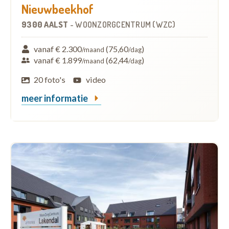
Nieuwbeekhof
9300 AALST
-
WOONZORGCENTRUM (WZC)
vanaf € 2.300
(75,60
)
/maand
/dag
vanaf € 1.899
(62,44
)
/maand
/dag
20 foto's
video
meer informatie