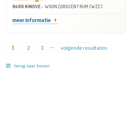
9400 NINOVE
-
WOONZORGCENTRUM (WZC)
meer informatie
Pagination
…
1
2
3
volgende resultaten
Current page
Page
Page
Next page
terug naar boven