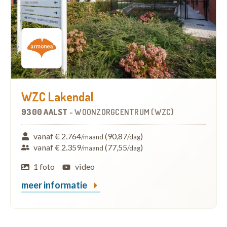
WZC Lakendal
9300 AALST
-
WOONZORGCENTRUM (WZC)
vanaf € 2.764
(90,87
)
/maand
/dag
vanaf € 2.359
(77,55
)
/maand
/dag
1 foto
video
meer informatie