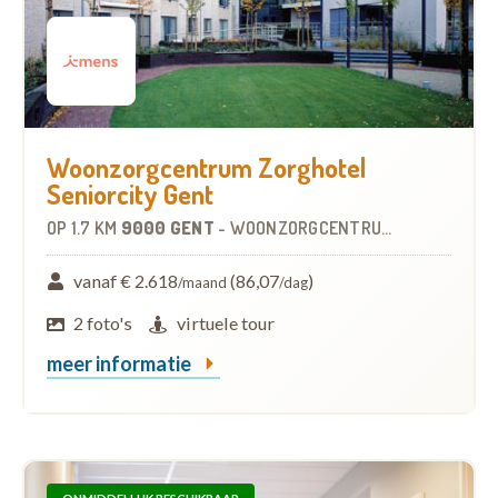
Woonzorgcentrum Zorghotel
Seniorcity Gent
OP
1.7 KM
9000 GENT
-
WOONZORGCENTRUM (WZC)
vanaf € 2.618
(86,07
)
/maand
/dag
2 foto's
virtuele tour
meer informatie