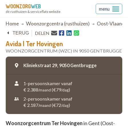
WOONZORG
WEB
menu
dé rusthuizen & serviceflats website
Breadcrumb
Home
Woonzorgcentra (rusthuizen)
Oost-Vlaande
DELEN
TERUG
Avida | Ter Hovingen
WOONZORGCENTRUM (WZC) IN 9050 GENTBRUGGE
Kliniekstraat 29,
9050 Gentbrugge
1-persoonskamer vanaf
€ 2.388
(€79
)
/maand
/dag
2-persoonskamer vanaf
€ 2.187
(€72
)
/maand
/dag
Woonzorgcentrum Ter Hovingen
in Gent (Oost-