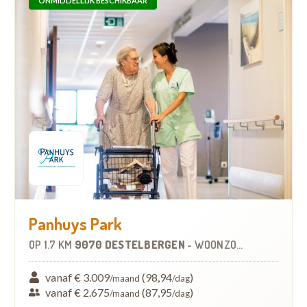
ONMIDDELLIJK BESCHIKBAAR
Panhuys Park
OP
1.7 KM
9070 DESTELBERGEN
-
WOONZORGCENTRUM (WZC)
vanaf € 3.009
(98,94
)
/maand
/dag
vanaf € 2.675
(87,95
)
/maand
/dag