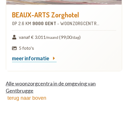
BEAUX-ARTS Zorghotel
OP
2.6 KM
9000 GENT
-
WOONZORGCENTRUM (WZC)
vanaf € 3.011
(99,00
)
/maand
/dag
5 foto's
meer informatie
Alle woonzorgcentra in de omgeving van
Gentbrugge
terug naar boven