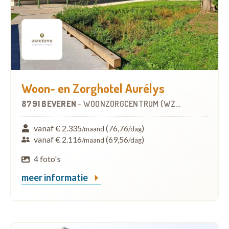
Woon- en Zorghotel Aurélys
8791 BEVEREN
-
WOONZORGCENTRUM (WZC)
vanaf € 2.335
(76,76
)
/maand
/dag
vanaf € 2.116
(69,56
)
/maand
/dag
4 foto's
meer informatie