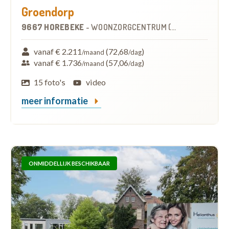
Groendorp
9667 HOREBEKE
-
WOONZORGCENTRUM (WZC)
vanaf € 2.211
(72,68
)
/maand
/dag
vanaf € 1.736
(57,06
)
/maand
/dag
15 foto's
video
meer informatie
ONMIDDELLIJK BESCHIKBAAR