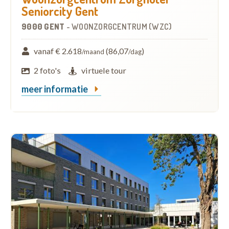
Seniorcity Gent
9000 GENT
-
WOONZORGCENTRUM (WZC)
vanaf € 2.618
(86,07
)
/maand
/dag
2 foto's
virtuele tour
meer informatie