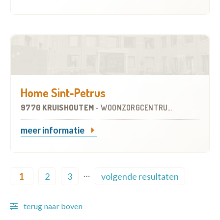
Home Sint-Petrus
9770 KRUISHOUTEM
-
WOONZORGCENTRUM (WZC)
meer informatie
Pagination
…
1
2
3
volgende resultaten
Current page
Page
Page
Next page
terug naar boven