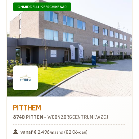
ONMIDDELLIJK BESCHIKBAAR
PITTHEM
8740 PITTEM
-
WOONZORGCENTRUM (WZC)
vanaf € 2.496
(82,06
)
/maand
/dag