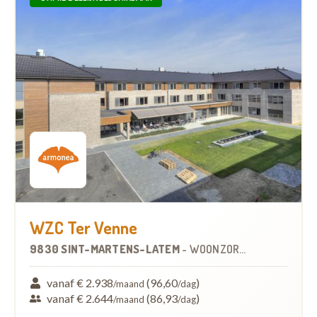
WZC Ter Venne
9830 SINT-MARTENS-LATEM
-
WOONZORGCENTRUM (WZC)
vanaf € 2.938
(96,60
)
/maand
/dag
vanaf € 2.644
(86,93
)
/maand
/dag