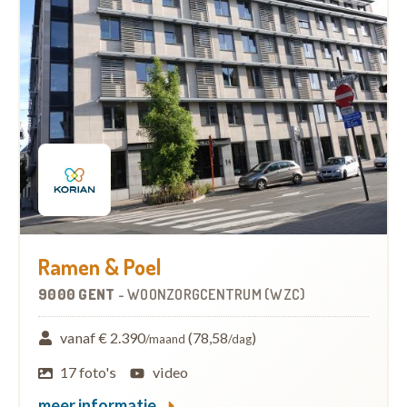
Ramen & Poel
9000 GENT
-
WOONZORGCENTRUM (WZC)
vanaf € 2.390
(78,58
)
/maand
/dag
17 foto's
video
meer informatie