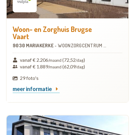
Woon- en Zorghuis Brugse
Vaart
9030 MARIAKERKE
-
WOONZORGCENTRUM (WZC)
vanaf € 2.206
(72,52
)
/maand
/dag
vanaf € 1.889
(62,09
)
/maand
/dag
29 foto's
meer informatie