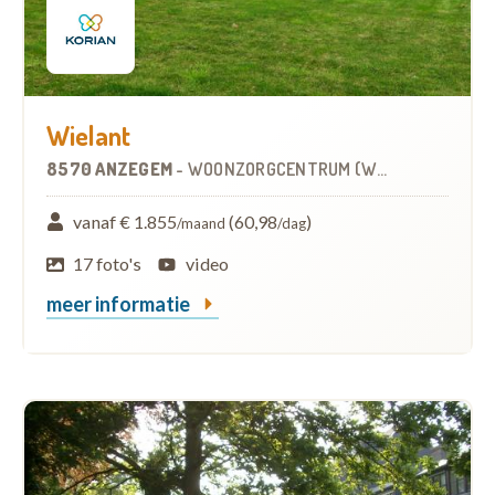
Wielant
8570 ANZEGEM
-
WOONZORGCENTRUM (WZC)
vanaf € 1.855
(60,98
)
/maand
/dag
17 foto's
video
meer informatie