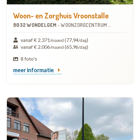
Woon- en Zorghuis Vroonstalle
9032 WONDELGEM
-
WOONZORGCENTRUM (WZC)
vanaf € 2.371
(77,94
)
/maand
/dag
vanaf € 2.006
(65,96
)
/maand
/dag
8 foto's
meer informatie