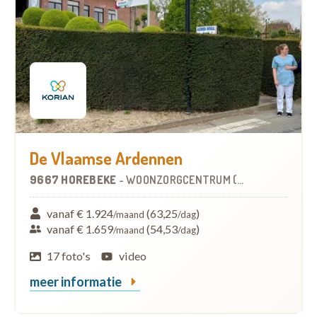
De Vlaamse Ardennen
9667 HOREBEKE
-
WOONZORGCENTRUM (WZC)
vanaf € 1.924
(63,25
)
/maand
/dag
vanaf € 1.659
(54,53
)
/maand
/dag
17 foto's
video
meer informatie