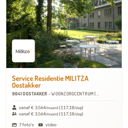
Service Residentie MILITZA
Oostakker
9041 OOSTAKKER
-
WOONZORGCENTRUM (WZC)
vanaf € 3.564
(117,18
)
/maand
/dag
vanaf € 3.564
(117,18
)
/maand
/dag
7 foto's
video