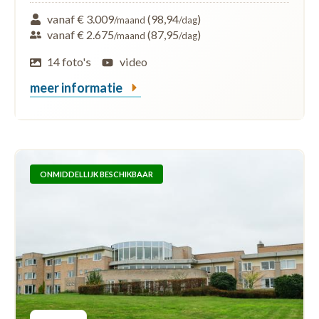
vanaf € 3.009
(98,94
)
/maand
/dag
vanaf € 2.675
(87,95
)
/maand
/dag
14 foto's
video
meer informatie
ONMIDDELLIJK BESCHIKBAAR