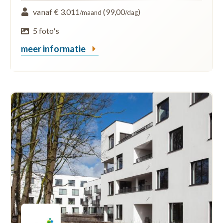
vanaf € 3.011
(99,00
)
/maand
/dag
5 foto's
meer informatie