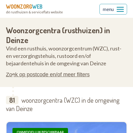
WOONZORG
WEB
menu
dé rusthuizen & serviceflats website
ren
9800
Woonzorgcentra (rusthuizen) in
Deinze
Vind een rusthuis, woonzorgcentrum (WZC), rust-
en verzorgingstehuis, rustoord en/of
bejaardentehuis in de omgeving van Deinze
Zoek op postcode en/of meer filters
81
woonzorgcentra (WZC) in de omgeving
van Deinze
ONMIDDELLIJK BESCHIKBAAR