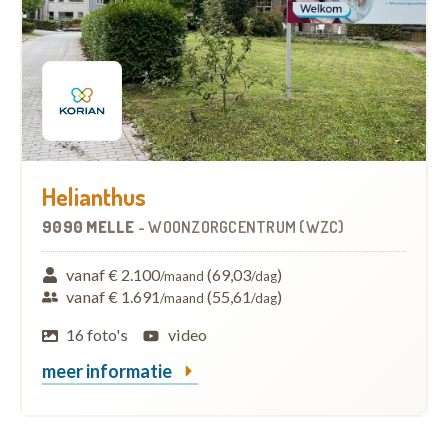
Helianthus
9090 MELLE
-
WOONZORGCENTRUM (WZC)
vanaf € 2.100
(69,03
)
/maand
/dag
vanaf € 1.691
(55,61
)
/maand
/dag
16 foto's
video
meer informatie