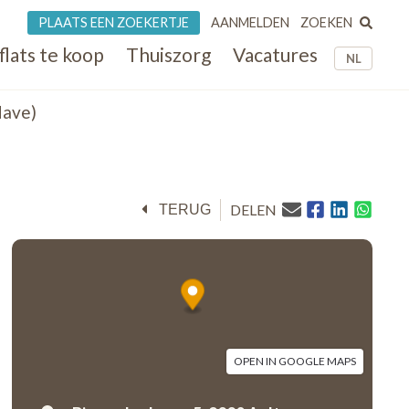
ZOEKEN
PLAATS EEN ZOEKERTJE
AANMELDEN
flats te koop
Thuiszorg
Vacatures
NL
Have)
DELEN
TERUG
OPEN IN GOOGLE MAPS