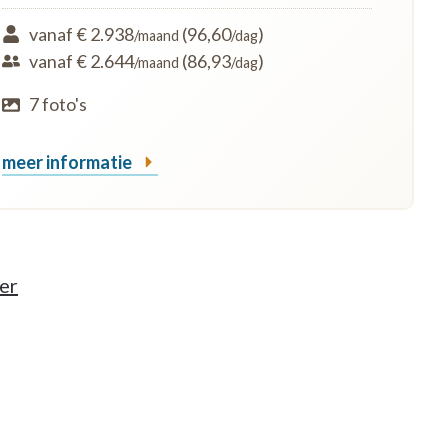
vanaf € 2.938
(96,60
)
/maand
/dag
vanaf € 2.644
(86,93
)
/maand
/dag
7 foto's
meer informatie
er