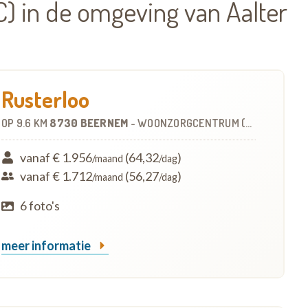
 in de omgeving van Aalter
Rusterloo
OP
9.6 KM
8730 BEERNEM
-
WOONZORGCENTRUM (WZC)
vanaf € 1.956
(64,32
)
/maand
/dag
vanaf € 1.712
(56,27
)
/maand
/dag
6 foto's
meer informatie