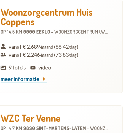
Woonzorgcentrum Huis
Coppens
OP
14.5 KM
9900 EEKLO
-
WOONZORGCENTRUM (WZC)
vanaf € 2.689
(88,42
)
/maand
/dag
vanaf € 2.246
(73,83
)
/maand
/dag
9 foto's
video
meer informatie
WZC Ter Venne
OP
14.7 KM
9830 SINT-MARTENS-LATEM
-
WOONZORGCENTRUM (WZC)