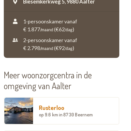
Biesemkerkweg 5,
9880 Aalter
1-persoonskamer vanaf
€ 1.877
(€62
)
/maand
/dag
2-persoonskamer vanaf
€ 2.798
(€92
)
/maand
/dag
Meer woonzorgcentra in de
omgeving van Aalter
Rusterloo
op
9.6 km
in 8730 Beernem