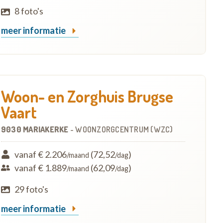
8 foto's
meer informatie
Woon- en Zorghuis Brugse
Vaart
9030 MARIAKERKE
-
WOONZORGCENTRUM (WZC)
vanaf € 2.206
(72,52
)
/maand
/dag
vanaf € 1.889
(62,09
)
/maand
/dag
29 foto's
meer informatie