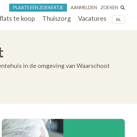
ZOEKEN
PLAATS EEN ZOEKERTJE
AANMELDEN
flats te koop
Thuiszorg
Vacatures
NL
t
dentehuis in de omgeving van Waarschoot