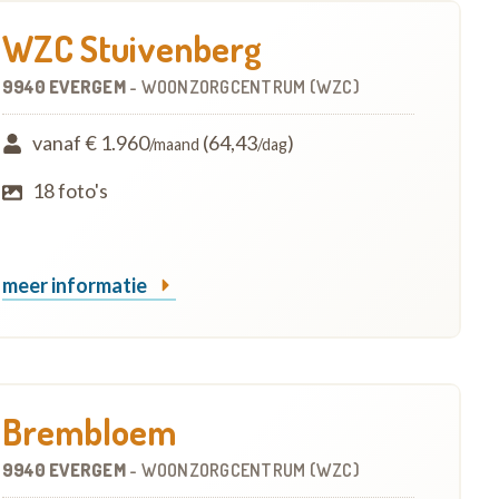
WZC Stuivenberg
9940 EVERGEM
-
WOONZORGCENTRUM (WZC)
vanaf € 1.960
(64,43
)
/maand
/dag
18 foto's
meer informatie
Brembloem
9940 EVERGEM
-
WOONZORGCENTRUM (WZC)