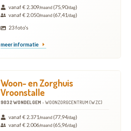
vanaf € 2.309
(75,90
)
/maand
/dag
vanaf € 2.050
(67,41
)
/maand
/dag
23 foto's
meer informatie
Woon- en Zorghuis
Vroonstalle
9032 WONDELGEM
-
WOONZORGCENTRUM (WZC)
vanaf € 2.371
(77,94
)
/maand
/dag
vanaf € 2.006
(65,96
)
/maand
/dag