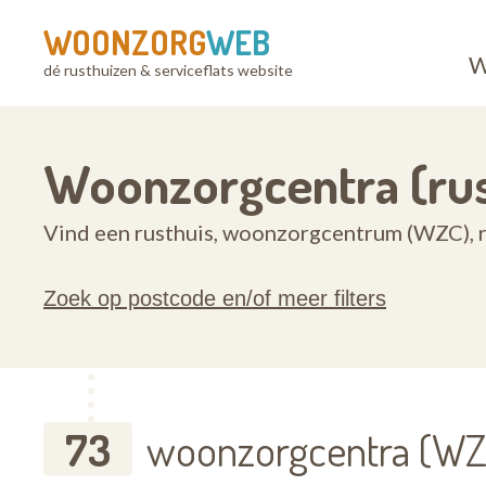
WOONZORG
WEB
W
dé rusthuizen & serviceflats website
Woonzorgcentra (rus
Vind een rusthuis, woonzorgcentrum (WZC), r
Zoek op postcode en/of meer filters
73
woonzorgcentra (WZC