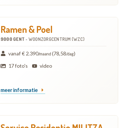
Ramen & Poel
9000 GENT
-
WOONZORGCENTRUM (WZC)
vanaf € 2.390
(78,58
)
/maand
/dag
17 foto's
video
meer informatie
Service Residentie MILITZA