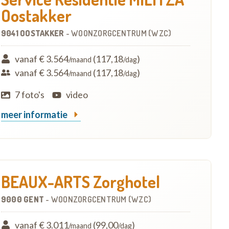
Oostakker
9041 OOSTAKKER
-
WOONZORGCENTRUM (WZC)
vanaf € 3.564
(117,18
)
/maand
/dag
vanaf € 3.564
(117,18
)
/maand
/dag
7 foto's
video
meer informatie
BEAUX-ARTS Zorghotel
9000 GENT
-
WOONZORGCENTRUM (WZC)
vanaf € 3.011
(99,00
)
/maand
/dag