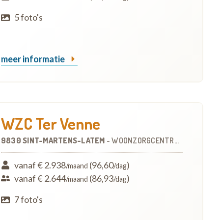
5 foto's
meer informatie
WZC Ter Venne
9830 SINT-MARTENS-LATEM
-
WOONZORGCENTRUM (WZC)
vanaf € 2.938
(96,60
)
/maand
/dag
vanaf € 2.644
(86,93
)
/maand
/dag
7 foto's