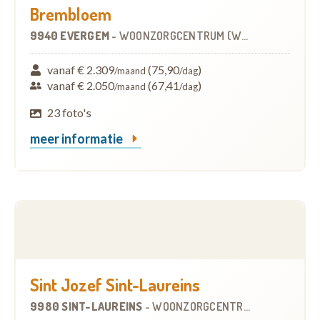
Brembloem
9940 EVERGEM
-
WOONZORGCENTRUM (WZC)
vanaf € 2.309
(75,90
)
/maand
/dag
vanaf € 2.050
(67,41
)
/maand
/dag
23 foto's
meer informatie
Sint Jozef Sint-Laureins
9980 SINT-LAUREINS
-
WOONZORGCENTRUM (WZC)