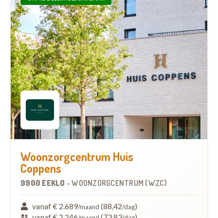
Woonzorgcentrum Huis
Coppens
9900 EEKLO
-
WOONZORGCENTRUM (WZC)
vanaf € 2.689
(88,42
)
/maand
/dag
vanaf € 2.246
(73,83
)
/maand
/dag