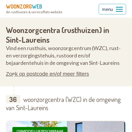
WOONZORG
WEB
menu
dé rusthuizen & serviceflats website
ren
9980
Woonzorgcentra (rusthuizen) in
Sint-Laureins
Vind een rusthuis, woonzorgcentrum (WZC), rust-
en verzorgingstehuis, rustoord en/of
bejaardentehuis in de omgeving van Sint-Laureins
Zoek op postcode en/of meer filters
36
woonzorgcentra (WZC) in de omgeving
van Sint-Laureins
ONMIDDELLIJK BESCHIKBAAR