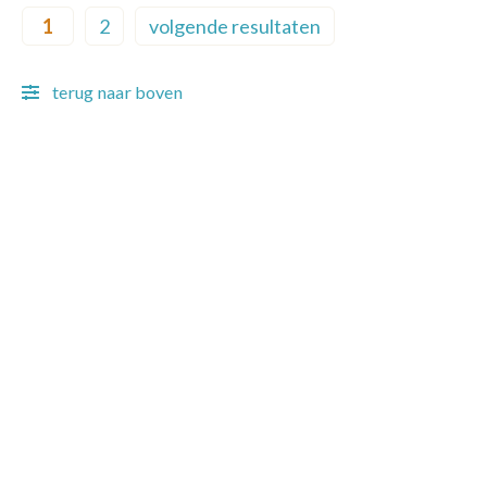
Pagination
1
2
volgende resultaten
Current page
Page
Next page
terug naar boven