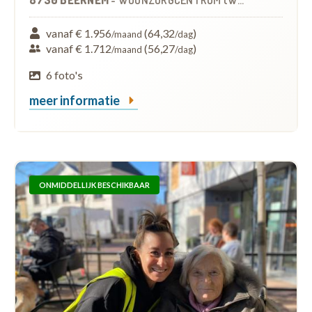
vanaf € 1.956
(64,32
)
/maand
/dag
vanaf € 1.712
(56,27
)
/maand
/dag
6 foto's
meer informatie
ONMIDDELLIJK BESCHIKBAAR