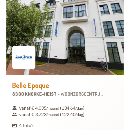
Belle Epoque
8300 KNOKKE-HEIST
-
WOONZORGCENTRUM (WZC)
vanaf € 4.095
(134,64
)
/maand
/dag
vanaf € 3.723
(122,40
)
/maand
/dag
4 foto's