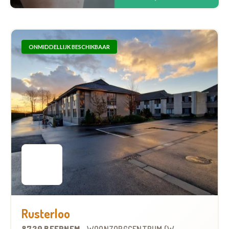
ONMIDDELLIJK BESCHIKBAAR
Rusterloo
8730 BEERNEM
-
WOONZORGCENTRUM (WZC)