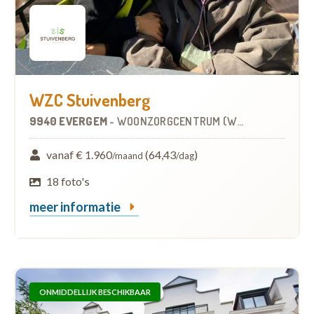
WZC Stuivenberg
9940 EVERGEM
-
WOONZORGCENTRUM (WZC)
vanaf € 1.960
(64,43
)
/maand
/dag
18 foto's
meer informatie
ONMIDDELLIJK BESCHIKBAAR