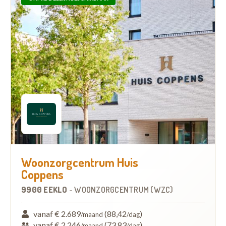
Woonzorgcentrum Huis
Coppens
9900 EEKLO
-
WOONZORGCENTRUM (WZC)
vanaf € 2.689
(88,42
)
/maand
/dag
vanaf € 2.246
(73,83
)
/maand
/dag