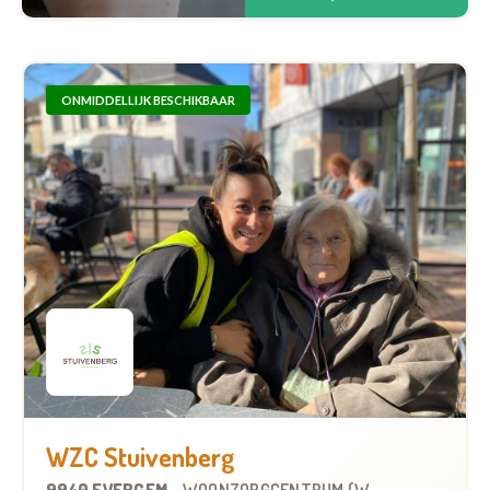
ONMIDDELLIJK BESCHIKBAAR
WZC Stuivenberg
9940 EVERGEM
-
WOONZORGCENTRUM (WZC)