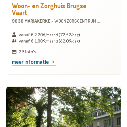
Woon- en Zorghuis Brugse
Vaart
9030 MARIAKERKE
-
WOONZORGCENTRUM (WZC)
vanaf € 2.206
(72,52
)
/maand
/dag
vanaf € 1.889
(62,09
)
/maand
/dag
29 foto's
meer informatie