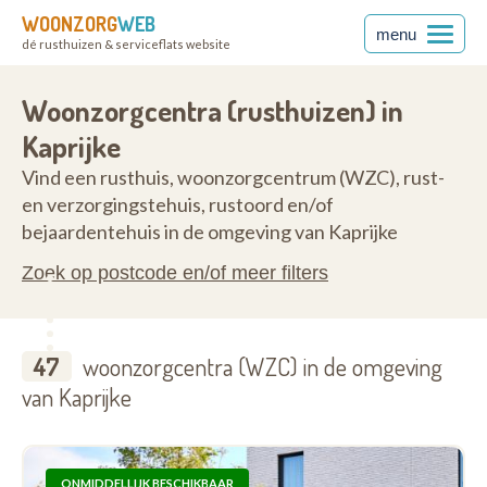
WOONZORG
WEB
menu
dé rusthuizen & serviceflats website
ren
9970
Woonzorgcentra (rusthuizen) in
Kaprijke
Vind een rusthuis, woonzorgcentrum (WZC), rust-
en verzorgingstehuis, rustoord en/of
bejaardentehuis in de omgeving van Kaprijke
Zoek op postcode en/of meer filters
47
woonzorgcentra (WZC) in de omgeving
van Kaprijke
ONMIDDELLIJK BESCHIKBAAR