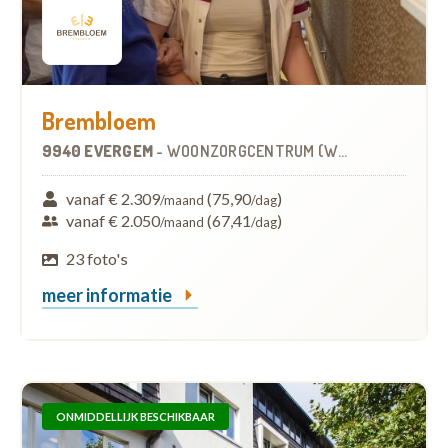
Brembloem
9940 EVERGEM
-
WOONZORGCENTRUM (WZC)
vanaf € 2.309
(75,90
)
/maand
/dag
vanaf € 2.050
(67,41
)
/maand
/dag
23 foto's
meer informatie
ONMIDDELLIJK BESCHIKBAAR