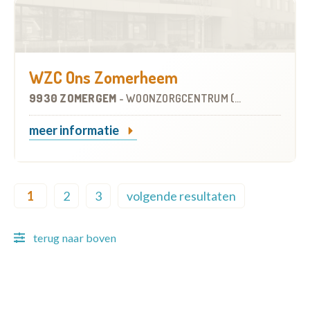
WZC Ons Zomerheem
9930 ZOMERGEM
-
WOONZORGCENTRUM (WZC)
meer informatie
Pagination
1
2
3
volgende resultaten
Current page
Page
Page
Next page
terug naar boven