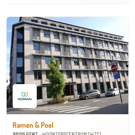
Ramen & Poel
9000 GENT
-
WOONZORGCENTRUM (WZC)