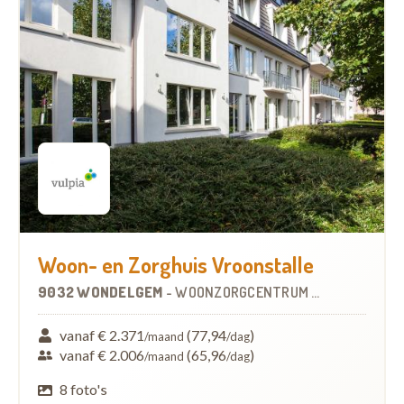
Woon- en Zorghuis Vroonstalle
9032 WONDELGEM
-
WOONZORGCENTRUM (WZC)
vanaf € 2.371
(77,94
)
/maand
/dag
vanaf € 2.006
(65,96
)
/maand
/dag
8 foto's