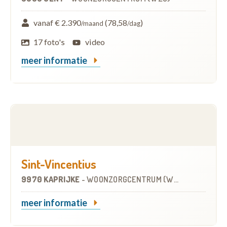
vanaf € 2.390
(78,58
)
/maand
/dag
17 foto's
video
meer informatie
Sint-Vincentius
9970 KAPRIJKE
-
WOONZORGCENTRUM (WZC)
meer informatie