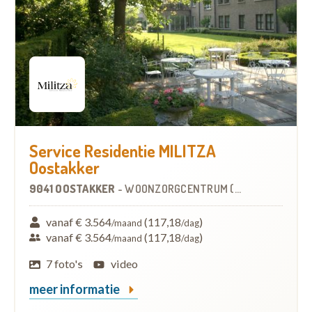
Service Residentie MILITZA
Oostakker
9041 OOSTAKKER
-
WOONZORGCENTRUM (WZC)
vanaf € 3.564
(117,18
)
/maand
/dag
vanaf € 3.564
(117,18
)
/maand
/dag
7 foto's
video
meer informatie