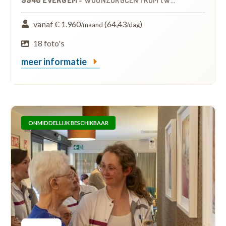
vanaf € 1.960
(64,43
)
/maand
/dag
18 foto's
meer informatie
ONMIDDELLIJK BESCHIKBAAR