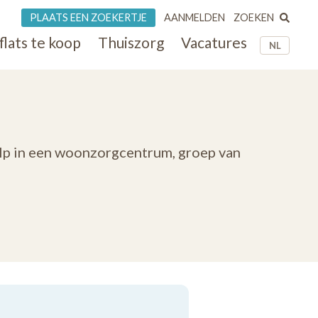
ZOEKEN
PLAATS EEN ZOEKERTJE
AANMELDEN
flats te koop
Thuiszorg
Vacatures
NL
lp in een woonzorgcentrum, groep van