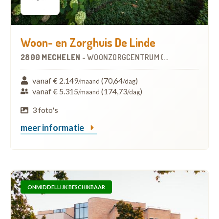
Woon- en Zorghuis De Linde
2800 MECHELEN
-
WOONZORGCENTRUM (WZC)
vanaf € 2.149
(70,64
)
/maand
/dag
vanaf € 5.315
(174,73
)
/maand
/dag
3 foto's
meer informatie
ONMIDDELLIJK BESCHIKBAAR