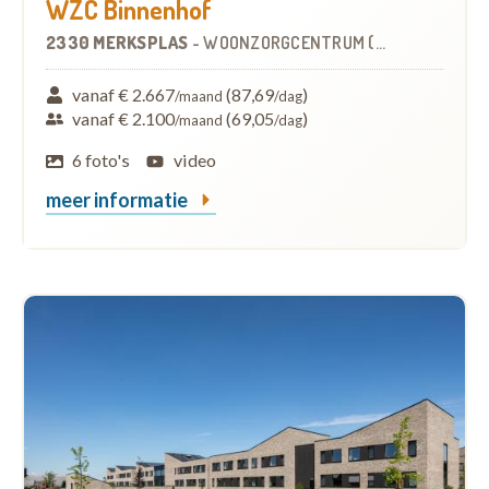
WZC Binnenhof
2330 MERKSPLAS
-
WOONZORGCENTRUM (WZC)
vanaf € 2.667
(87,69
)
/maand
/dag
vanaf € 2.100
(69,05
)
/maand
/dag
6 foto's
video
meer informatie