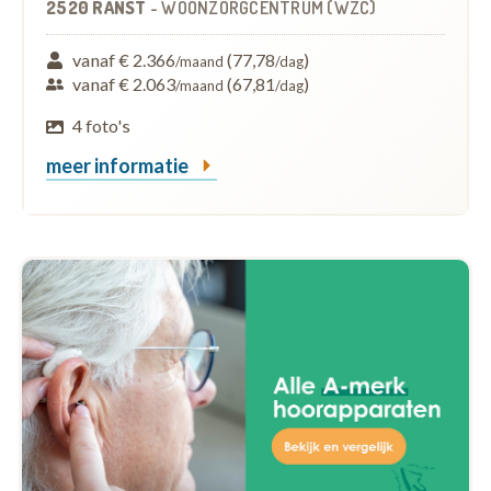
2520 RANST
-
WOONZORGCENTRUM (WZC)
vanaf € 2.366
(77,78
)
/maand
/dag
vanaf € 2.063
(67,81
)
/maand
/dag
4 foto's
meer informatie