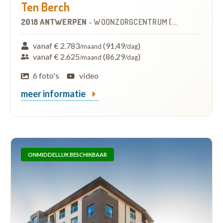
Ten Berch
2018 ANTWERPEN
-
WOONZORGCENTRUM (WZC)
vanaf € 2.783
(91,49
)
/maand
/dag
vanaf € 2.625
(86,29
)
/maand
/dag
6 foto's
video
meer informatie
ONMIDDELLIJK BESCHIKBAAR