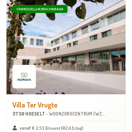
ONMIDDELLIJK BESCHIKBAAR
Villa Ter Vrugte
3730 HOESELT
-
WOONZORGCENTRUM (WZC)
vanaf € 2.513
(82,61
)
/maand
/dag