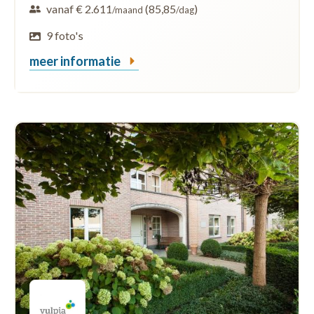
vanaf € 2.611
(85,85
)
/maand
/dag
9 foto's
meer informatie