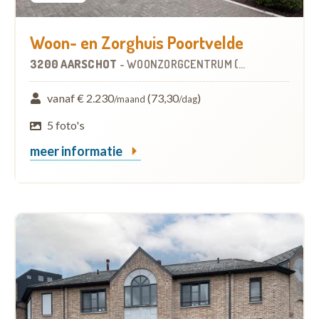
Woon- en Zorghuis Poortvelde
3200 AARSCHOT
-
WOONZORGCENTRUM (WZC)
vanaf € 2.230
(73,30
)
/maand
/dag
5 foto's
meer informatie