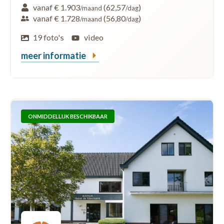
vanaf € 1.903
(62,57
)
/maand
/dag
vanaf € 1.728
(56,80
)
/maand
/dag
19 foto's
video
meer informatie
ONMIDDELLIJK BESCHIKBAAR