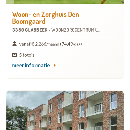
Woon- en Zorghuis Den
Boomgaard
3380 GLABBEEK
-
WOONZORGCENTRUM (WZC)
vanaf € 2.266
(74,49
)
/maand
/dag
5 foto's
meer informatie