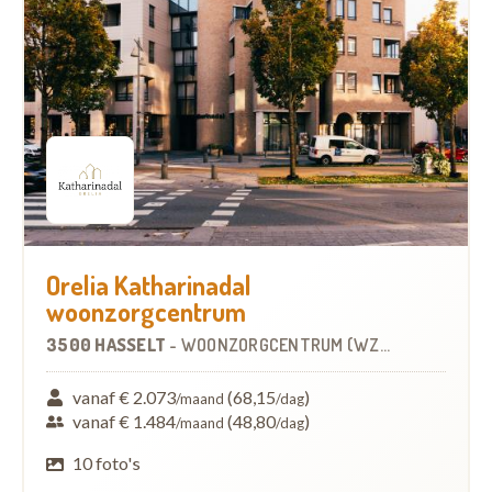
Orelia Katharinadal
woonzorgcentrum
3500 HASSELT
-
WOONZORGCENTRUM (WZC)
vanaf € 2.073
(68,15
)
/maand
/dag
vanaf € 1.484
(48,80
)
/maand
/dag
10 foto's