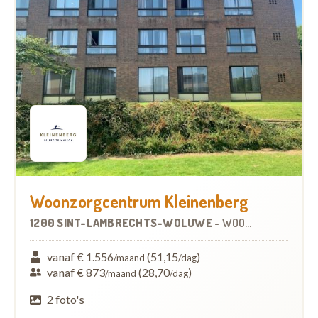
Woonzorgcentrum Kleinenberg
1200 SINT-LAMBRECHTS-WOLUWE
-
WOONZORGCENTRUM (WZC)
vanaf € 1.556
(51,15
)
/maand
/dag
vanaf € 873
(28,70
)
/maand
/dag
2 foto's