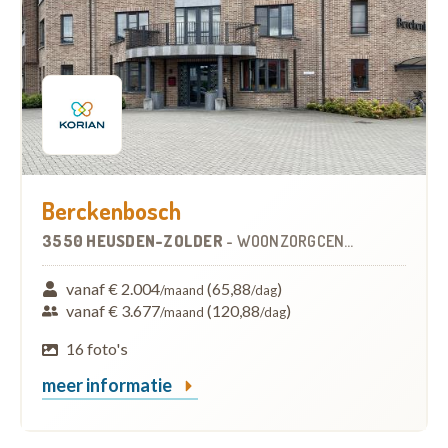
Berckenbosch
3550 HEUSDEN-ZOLDER
-
WOONZORGCENTRUM (WZC)
vanaf € 2.004
(65,88
)
/maand
/dag
vanaf € 3.677
(120,88
)
/maand
/dag
16 foto's
meer informatie