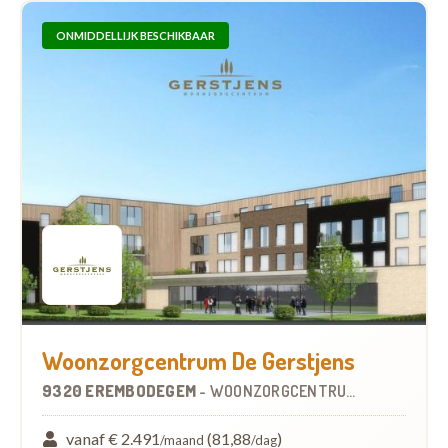
ONMIDDELLIJK BESCHIKBAAR
Woonzorgcentrum De Gerstjens
9320 EREMBODEGEM
-
WOONZORGCENTRUM (WZC)
vanaf € 2.491
(81,88
)
/maand
/dag