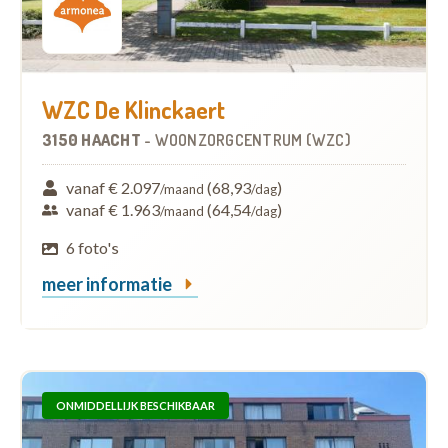
WZC De Klinckaert
3150 HAACHT
-
WOONZORGCENTRUM (WZC)
vanaf € 2.097
(68,93
)
/maand
/dag
vanaf € 1.963
(64,54
)
/maand
/dag
6 foto's
meer informatie
ONMIDDELLIJK BESCHIKBAAR