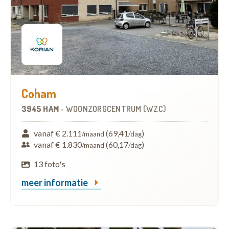
Coham
3945 HAM
-
WOONZORGCENTRUM (WZC)
vanaf € 2.111
(69,41
)
/maand
/dag
vanaf € 1.830
(60,17
)
/maand
/dag
13 foto's
meer informatie