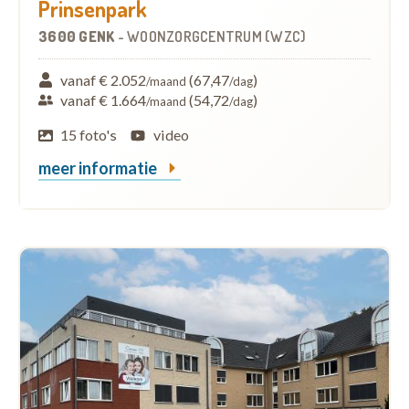
Prinsenpark
3600 GENK
-
WOONZORGCENTRUM (WZC)
vanaf € 2.052
(67,47
)
/maand
/dag
vanaf € 1.664
(54,72
)
/maand
/dag
15 foto's
video
meer informatie