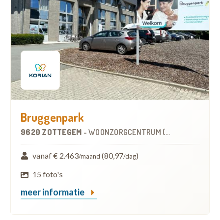
Bruggenpark
9620 ZOTTEGEM
-
WOONZORGCENTRUM (WZC)
vanaf € 2.463
(80,97
)
/maand
/dag
15 foto's
meer informatie