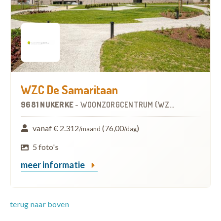
WZC De Samaritaan
9681 NUKERKE
-
WOONZORGCENTRUM (WZC)
vanaf € 2.312
(76,00
)
/maand
/dag
5 foto's
meer informatie
terug naar boven