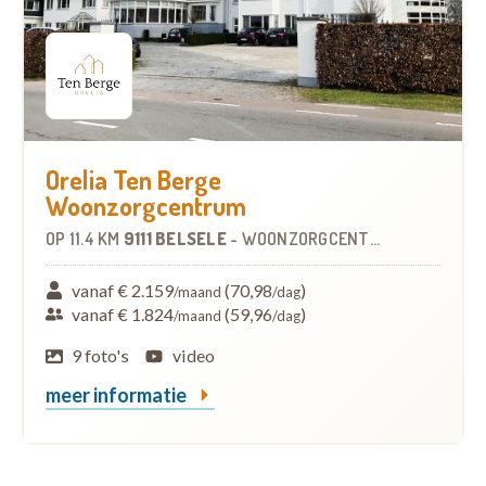
Orelia Ten Berge
Woonzorgcentrum
OP
11.4 KM
9111 BELSELE
-
WOONZORGCENTRUM (WZC)
vanaf € 2.159
(70,98
)
/maand
/dag
vanaf € 1.824
(59,96
)
/maand
/dag
9 foto's
video
meer informatie