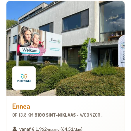
Ennea
OP
13.8 KM
9100 SINT-NIKLAAS
-
WOONZORGCENTRUM (WZC)
vanaf € 1.962
(64,51
)
/maand
/dag