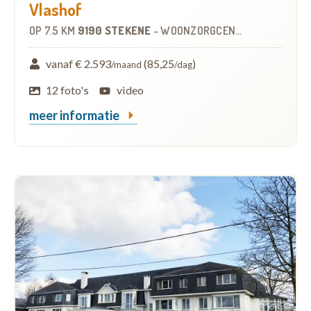
Vlashof
OP
7.5 KM
9190 STEKENE
-
WOONZORGCENTRUM (WZC)
vanaf € 2.593
(85,25
)
/maand
/dag
12 foto's
video
meer informatie