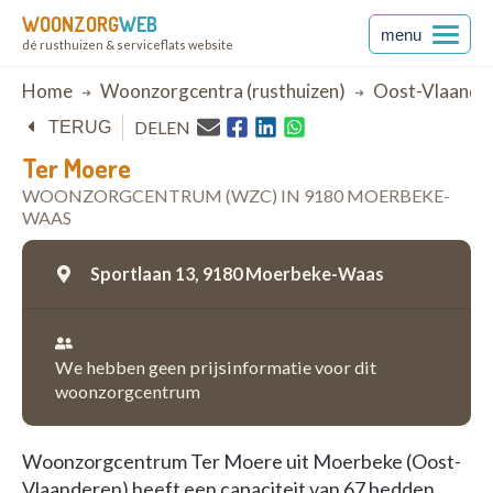
WOONZORG
WEB
menu
dé rusthuizen & serviceflats website
Breadcrumb
Home
Woonzorgcentra (rusthuizen)
Oost-Vlaande
DELEN
TERUG
Ter Moere
WOONZORGCENTRUM (WZC) IN 9180 MOERBEKE-
WAAS
Sportlaan 13,
9180 Moerbeke-Waas
We hebben geen prijsinformatie voor dit
woonzorgcentrum
Woonzorgcentrum Ter Moere uit Moerbeke (Oost-
Vlaanderen) heeft een capaciteit van 67 bedden.