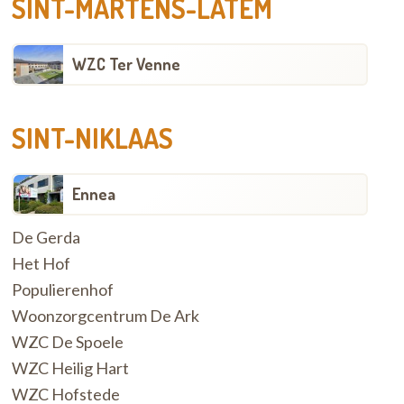
SINT-MARTENS-LATEM
WZC Ter Venne
SINT-NIKLAAS
Ennea
De Gerda
Het Hof
Populierenhof
Woonzorgcentrum De Ark
WZC De Spoele
WZC Heilig Hart
WZC Hofstede