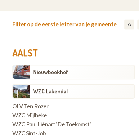
Filter op de eerste letter van je gemeente
A
AALST
Nieuwbeekhof
WZC Lakendal
OLV Ten Rozen
WZC Mijlbeke
WZC Paul Liénart 'De Toekomst'
WZC Sint-Job