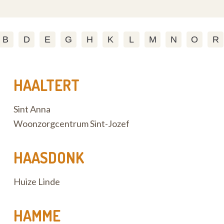
B
D
E
G
H
K
L
M
N
O
R
HAALTERT
Sint Anna
Woonzorgcentrum Sint-Jozef
HAASDONK
Huize Linde
HAMME