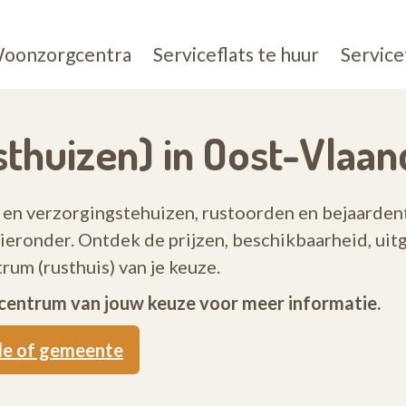
oonzorgcentra
Serviceflats te huur
Service
thuizen) in Oost-Vlaa
 en verzorgingstehuizen, rustoorden en bejaarden
 hieronder. Ontdek de prijzen, beschikbaarheid, ui
um (rusthuis) van je keuze.
centrum van jouw keuze voor meer informatie.
de of gemeente