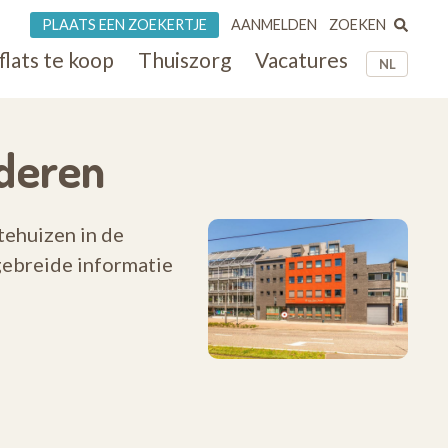
ZOEKEN
PLAATS EEN ZOEKERTJE
AANMELDEN
flats te koop
Thuiszorg
Vacatures
NL
nderen
tehuizen in de
tgebreide informatie