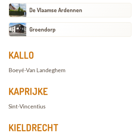
De Vlaamse Ardennen
Groendorp
KALLO
Boeyé-Van Landeghem
KAPRIJKE
Sint-Vincentius
KIELDRECHT