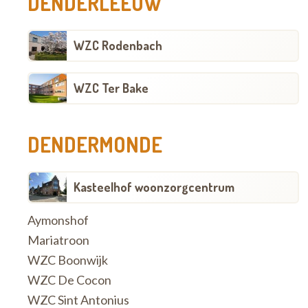
DENDERLEEUW
WZC Rodenbach
WZC Ter Bake
DENDERMONDE
Kasteelhof woonzorgcentrum
Aymonshof
Mariatroon
WZC Boonwijk
WZC De Cocon
WZC Sint Antonius