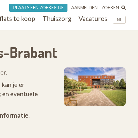
ZOEKEN
PLAATS EEN ZOEKERTJE
AANMELDEN
flats te koop
Thuiszorg
Vacatures
NL
ms-Brabant
er.
 kan je er
g en eventuele
informatie.