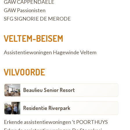
GAW CAPPENDAELE
GAW Passionisten
SFG SIGNORIE DE MERODE
VELTEM-BEISEM
Assistentiewoningen Hagewinde Veltem
VILVOORDE
Beaulieu Senior Resort
Residentie Riverpark
Erkende assistentiewoningen 't POORTHUYS