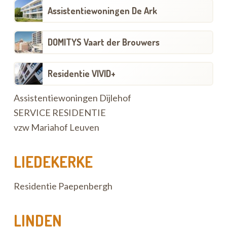
Assistentiewoningen De Ark
DOMITYS Vaart der Brouwers
Residentie VIVID+
Assistentiewoningen Dijlehof
SERVICE RESIDENTIE
vzw Mariahof Leuven
LIEDEKERKE
Residentie Paepenbergh
LINDEN