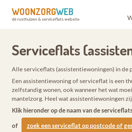
WOONZORG
WEB
W
dé rusthuizen & serviceflats website
Serviceflats (assist
Alle serviceflats (assistentiewoningen) in de 
Een assistentiewoning of serviceflat is een th
zelfstandig wonen, ook wanneer het wat moeil
mantelzorg. Heel wat assistentiewoningen z
Klik hieronder op de naam van de servicefla
of
zoek een serviceflat op postcode of g