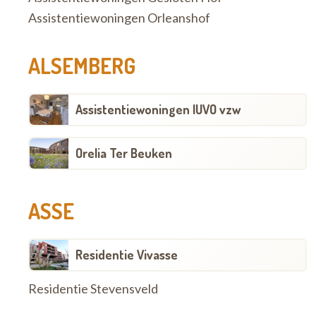
Assistentiewoningen Orleanshof
ALSEMBERG
Assistentiewoningen IUVO vzw
Orelia Ter Beuken
ASSE
Residentie Vivasse
Residentie Stevensveld