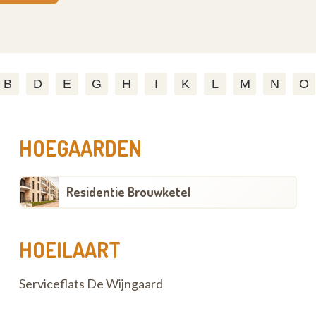
B
D
E
G
H
I
K
L
M
N
O
HOEGAARDEN
Residentie Brouwketel
HOEILAART
Serviceflats De Wijngaard