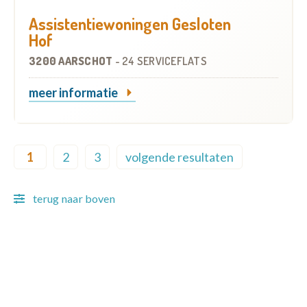
Assistentiewoningen Gesloten
Hof
3200 AARSCHOT
-
24 SERVICEFLATS
meer informatie
Pagination
1
2
3
volgende resultaten
Current page
Page
Page
Next page
terug naar boven