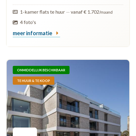
1-kamer flats te huur
—
vanaf € 1.702
/maand
4 foto's
meer informatie
ONMIDDELLIJK BESCHIKBAAR
TE HUUR & TE KOOP