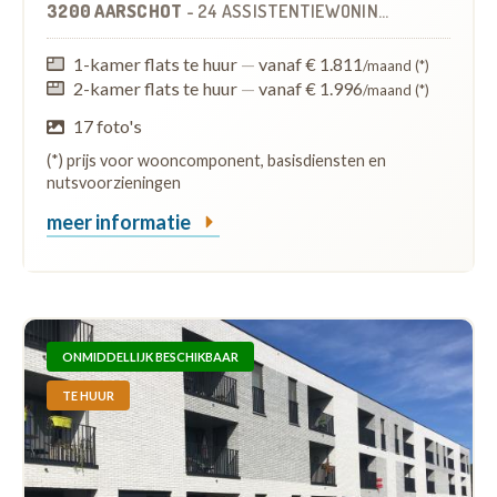
3200 AARSCHOT
-
24 ASSISTENTIEWONINGEN
1-kamer flats te huur
—
vanaf € 1.811
/maand (*)
2-kamer flats te huur
—
vanaf € 1.996
/maand (*)
17 foto's
(*) prijs voor wooncomponent, basisdiensten en
nutsvoorzieningen
meer informatie
ONMIDDELLIJK BESCHIKBAAR
TE HUUR