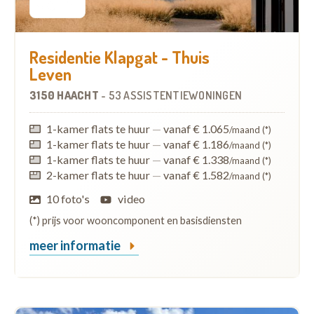
Residentie Klapgat - Thuis
Leven
3150 HAACHT
-
53 ASSISTENTIEWONINGEN
1-kamer flats te huur
—
vanaf € 1.065
/maand (*)
1-kamer flats te huur
—
vanaf € 1.186
/maand (*)
1-kamer flats te huur
—
vanaf € 1.338
/maand (*)
2-kamer flats te huur
—
vanaf € 1.582
/maand (*)
10 foto's
video
(*) prijs voor wooncomponent en basisdiensten
meer informatie