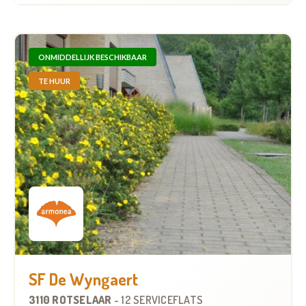
ONMIDDELLIJK BESCHIKBAAR
TE HUUR
SF De Wyngaert
3110 ROTSELAAR
-
12 SERVICEFLATS