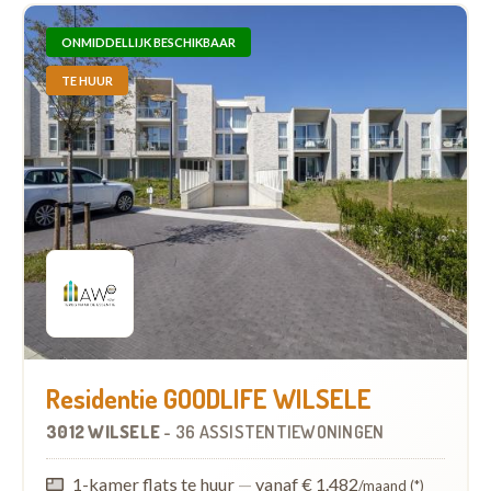
ONMIDDELLIJK BESCHIKBAAR
TE HUUR
Residentie GOODLIFE WILSELE
3012 WILSELE
-
36 ASSISTENTIEWONINGEN
1-kamer flats te huur
—
vanaf € 1.482
/maand (*)