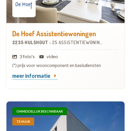
De Hoef Assistentiewoningen
2235 HULSHOUT
-
25 ASSISTENTIEWONINGEN
3 foto's
video
(*) prijs voor wooncomponent en basisdiensten
meer informatie
ONMIDDELLIJK BESCHIKBAAR
TE HUUR