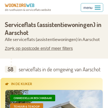
WOONZORG
WEB
menu
dé rusthuizen & serviceflats website
rabant
3200
Serviceflats (assistentiewoningen) in
Aarschot
Alle serviceflats (assistentiewoningen) in Aarschot
Zoek op postcode en/of meer filters
58
serviceflats in de omgeving van Aarschot
IN DE KIJKER
ONMIDDELLIJK BESCHIKBAAR
TE HUUR & TE KOOP