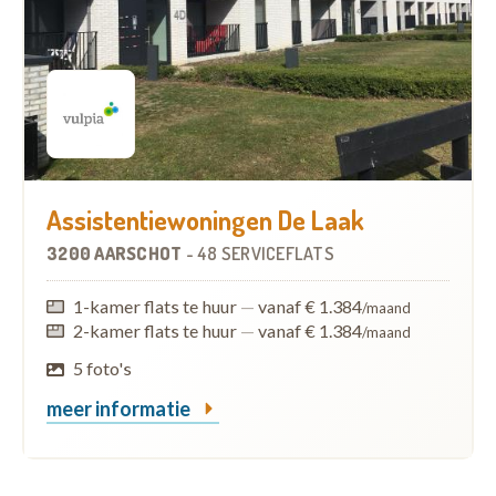
Assistentiewoningen De Laak
3200 AARSCHOT
-
48 SERVICEFLATS
1-kamer flats te huur
—
vanaf € 1.384
/maand
2-kamer flats te huur
—
vanaf € 1.384
/maand
5 foto's
meer informatie