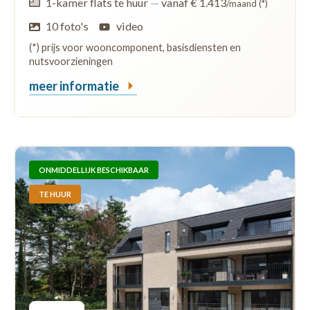
1-kamer flats te huur
—
vanaf € 1.413
/maand (*)
10 foto's
video
(*) prijs voor wooncomponent, basisdiensten en
nutsvoorzieningen
meer informatie
ONMIDDELLIJK BESCHIKBAAR
TE HUUR