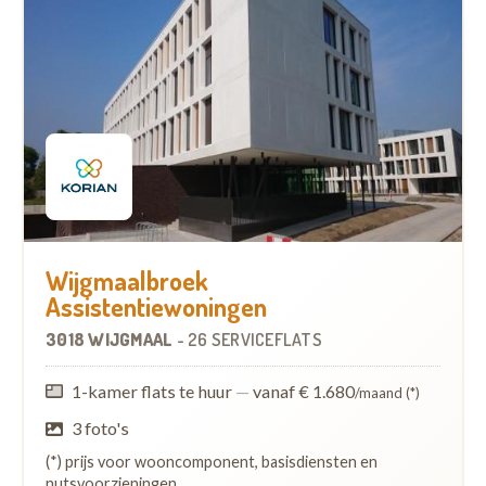
Wijgmaalbroek
Assistentiewoningen
3018 WIJGMAAL
-
26 SERVICEFLATS
1-kamer flats te huur
—
vanaf € 1.680
/maand (*)
3 foto's
(*) prijs voor wooncomponent, basisdiensten en
nutsvoorzieningen