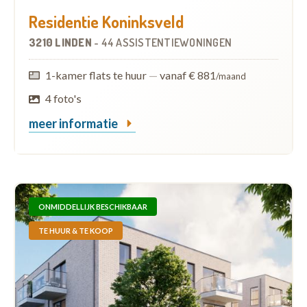
Residentie Koninksveld
3210 LINDEN
-
44 ASSISTENTIEWONINGEN
1-kamer flats te huur
—
vanaf € 881
/maand
4 foto's
meer informatie
ONMIDDELLIJK BESCHIKBAAR
TE HUUR & TE KOOP