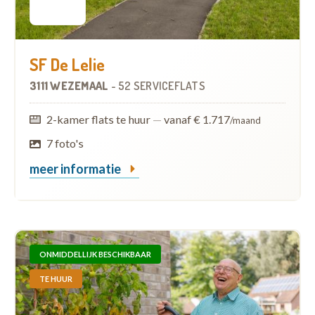
SF De Lelie
3111 WEZEMAAL
-
52 SERVICEFLATS
2-kamer flats te huur
—
vanaf € 1.717
/maand
7 foto's
meer informatie
ONMIDDELLIJK BESCHIKBAAR
TE HUUR