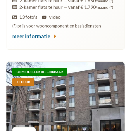
2-kamer flats te huur
—
vanaf € 1.850
/maand (*)
2-kamer flats te huur
—
vanaf € 1.790
/maand (*)
13 foto's
video
(*) prijs voor wooncomponent en basisdiensten
meer informatie
ONMIDDELLIJK BESCHIKBAAR
TE HUUR