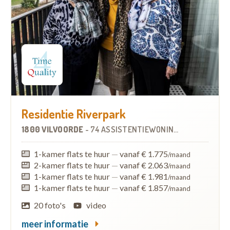
Residentie Riverpark
1800 VILVOORDE
-
74 ASSISTENTIEWONINGEN
1-kamer flats te huur
—
vanaf € 1.775
/maand
2-kamer flats te huur
—
vanaf € 2.063
/maand
1-kamer flats te huur
—
vanaf € 1.981
/maand
1-kamer flats te huur
—
vanaf € 1.857
/maand
20 foto's
video
meer informatie