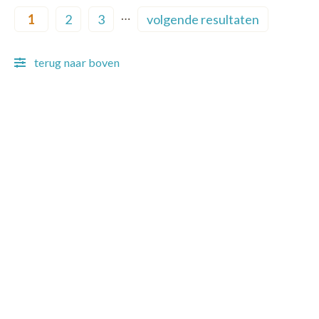
Pagination
…
1
2
3
volgende resultaten
Current page
Page
Page
Next page
terug naar boven