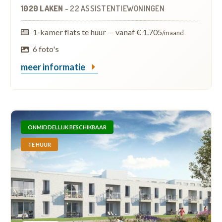
1020 LAKEN
-
22 ASSISTENTIEWONINGEN
1-kamer flats te huur
—
vanaf € 1.705
/maand
6 foto's
meer informatie
ONMIDDELLIJK BESCHIKBAAR
TE HUUR