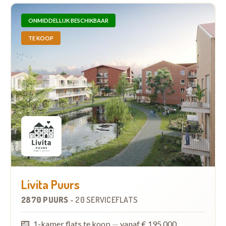
ONMIDDELLIJK BESCHIKBAAR
TE KOOP
Livita Puurs
2870 PUURS
-
20 SERVICEFLATS
1-kamer flats te koop
—
vanaf € 195.000