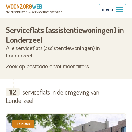
WOONZORG
WEB
menu
dé rusthuizen & serviceflats website
rabant
1840
Serviceflats (assistentiewoningen) in
Londerzeel
Alle serviceflats (assistentiewoningen) in
Londerzeel
Zoek op postcode en/of meer filters
112
serviceflats in de omgeving van
Londerzeel
TE HUUR