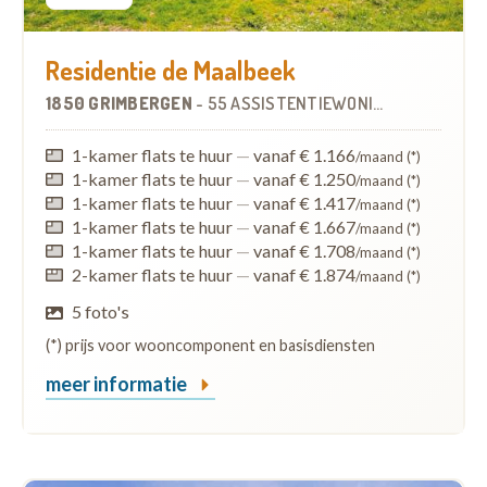
Residentie de Maalbeek
1850 GRIMBERGEN
-
55 ASSISTENTIEWONINGEN
1-kamer flats te huur
—
vanaf € 1.166
/maand (*)
1-kamer flats te huur
—
vanaf € 1.250
/maand (*)
1-kamer flats te huur
—
vanaf € 1.417
/maand (*)
1-kamer flats te huur
—
vanaf € 1.667
/maand (*)
1-kamer flats te huur
—
vanaf € 1.708
/maand (*)
2-kamer flats te huur
—
vanaf € 1.874
/maand (*)
5 foto's
(*) prijs voor wooncomponent en basisdiensten
meer informatie