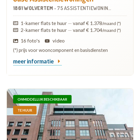
1861 WOLVERTEM
-
75 ASSISTENTIEWONINGEN
1-kamer flats te huur
—
vanaf € 1.378
/maand (*)
2-kamer flats te huur
—
vanaf € 1.704
/maand (*)
16 foto's
video
(*) prijs voor wooncomponent en basisdiensten
meer informatie
ONMIDDELLIJK BESCHIKBAAR
TE HUUR