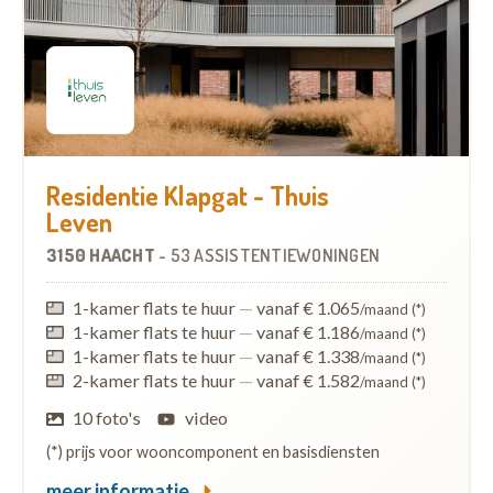
Residentie Klapgat - Thuis
Leven
3150 HAACHT
-
53 ASSISTENTIEWONINGEN
1-kamer flats te huur
—
vanaf € 1.065
/maand (*)
1-kamer flats te huur
—
vanaf € 1.186
/maand (*)
1-kamer flats te huur
—
vanaf € 1.338
/maand (*)
2-kamer flats te huur
—
vanaf € 1.582
/maand (*)
10 foto's
video
(*) prijs voor wooncomponent en basisdiensten
meer informatie