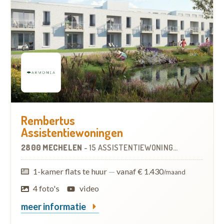
Rembertus
Assistentiewoningen
2800 MECHELEN
-
15 ASSISTENTIEWONINGEN
1-kamer flats te huur
—
vanaf € 1.430
/maand
4 foto's
video
meer informatie