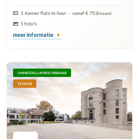
1-kamer flats te huur
—
vanaf € 753
/maand
5 foto's
meer informatie
ONMIDDELLIJK BESCHIKBAAR
TE HUUR