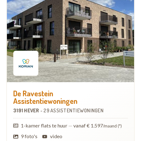
De Ravestein
Assistentiewoningen
3191 HEVER
-
29 ASSISTENTIEWONINGEN
1-kamer flats te huur
—
vanaf € 1.597
/maand (*)
9 foto's
video