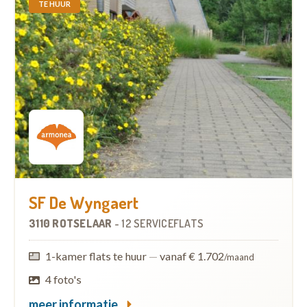
TE HUUR
SF De Wyngaert
3110 ROTSELAAR
-
12 SERVICEFLATS
1-kamer flats te huur
—
vanaf € 1.702
/maand
4 foto's
meer informatie