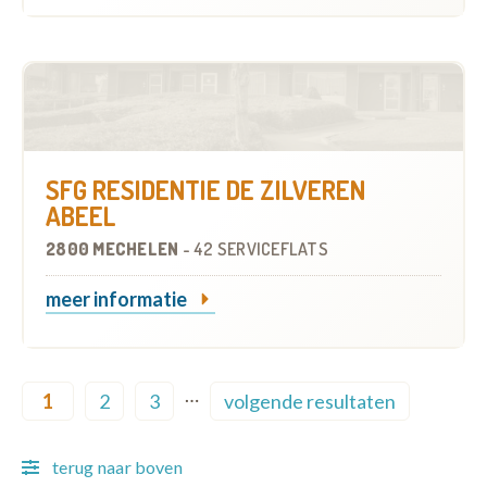
SFG RESIDENTIE DE ZILVEREN
ABEEL
2800 MECHELEN
-
42 SERVICEFLATS
meer informatie
Pagination
…
1
2
3
volgende resultaten
Current page
Page
Page
Next page
terug naar boven