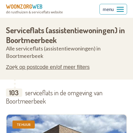
WOONZORG
WEB
menu
dé rusthuizen & serviceflats website
rabant
3190
Serviceflats (assistentiewoningen) in
Boortmeerbeek
Alle serviceflats (assistentiewoningen) in
Boortmeerbeek
Zoek op postcode en/of meer filters
103
serviceflats in de omgeving van
Boortmeerbeek
TE HUUR