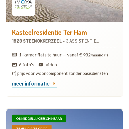
Kasteelresidentie Ter Ham
1820 STEENOKKERZEEL
-
3 ASSISTENTIEWONINGEN
1-kamer flats te huur
—
vanaf € 982
/maand (*)
6 foto's
video
(*) prijs voor wooncomponent zonder basisdiensten
meer informatie
ONMIDDELLIJK BESCHIKBAAR
TE HUUR & TE KOOP