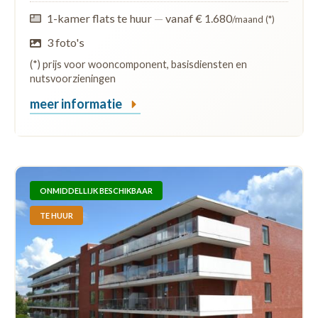
1-kamer flats te huur
—
vanaf € 1.680
/maand (*)
3 foto's
(*) prijs voor wooncomponent, basisdiensten en
nutsvoorzieningen
meer informatie
ONMIDDELLIJK BESCHIKBAAR
TE HUUR