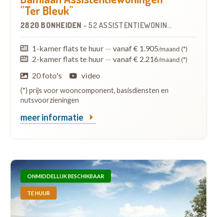
"Ter Bleuk"
2820 BONHEIDEN
-
52 ASSISTENTIEWONINGEN
1-kamer flats te huur
—
vanaf € 1.905
/maand (*)
2-kamer flats te huur
—
vanaf € 2.216
/maand (*)
20 foto's
video
(*) prijs voor wooncomponent, basisdiensten en
nutsvoorzieningen
meer informatie
ONMIDDELLIJK BESCHIKBAAR
TE HUUR