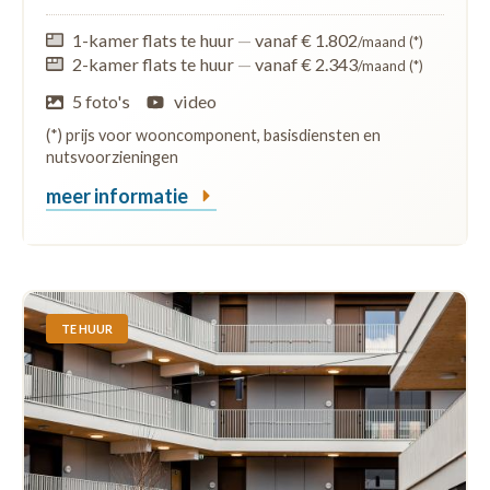
1-kamer flats te huur
—
vanaf € 1.802
/maand (*)
2-kamer flats te huur
—
vanaf € 2.343
/maand (*)
5 foto's
video
(*) prijs voor wooncomponent, basisdiensten en
nutsvoorzieningen
meer informatie
TE HUUR