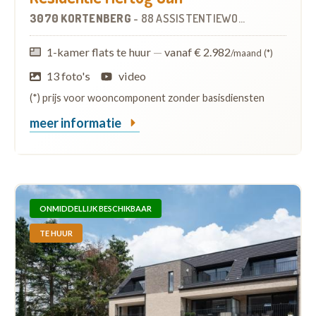
3070 KORTENBERG
-
88 ASSISTENTIEWONINGEN
1-kamer flats te huur
—
vanaf € 2.982
/maand (*)
13 foto's
video
(*) prijs voor wooncomponent zonder basisdiensten
meer informatie
ONMIDDELLIJK BESCHIKBAAR
TE HUUR