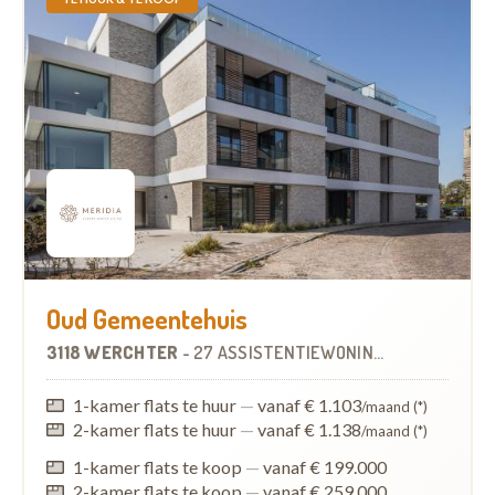
Oud Gemeentehuis
3118 WERCHTER
-
27 ASSISTENTIEWONINGEN
1-kamer flats te huur
—
vanaf € 1.103
/maand (*)
2-kamer flats te huur
—
vanaf € 1.138
/maand (*)
1-kamer flats te koop
—
vanaf € 199.000
2-kamer flats te koop
—
vanaf € 259.000