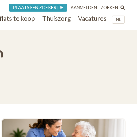
ZOEKEN
PLAATS EEN ZOEKERTJE
AANMELDEN
flats te koop
Thuiszorg
Vacatures
NL
n