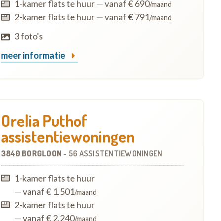
1-kamer flats te huur
—
vanaf € 690
/maand
2-kamer flats te huur
—
vanaf € 791
/maand
3 foto's
meer informatie
Orelia Puthof
assistentiewoningen
3840 BORGLOON
-
56 ASSISTENTIEWONINGEN
1-kamer flats te huur
—
vanaf € 1.501
/maand
2-kamer flats te huur
—
vanaf € 2.240
/maand