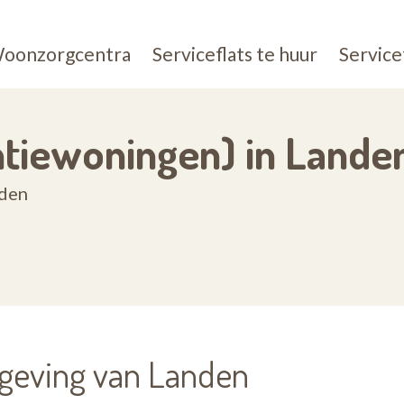
oonzorgcentra
Serviceflats te huur
Service
entiewoningen) in Lande
nden
mgeving van Landen