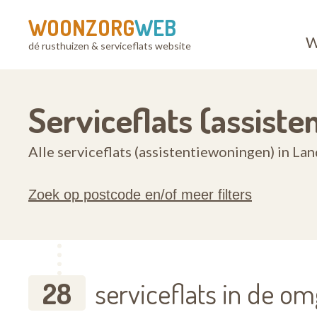
WOONZORG
WEB
W
dé rusthuizen & serviceflats website
Serviceflats (assist
Alle serviceflats (assistentiewoningen) in La
Zoek op postcode en/of meer filters
28
serviceflats in de o