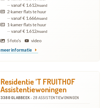
—
vanaf € 1.612
/maand
2-kamer flats te huur
—
vanaf € 1.666
/maand
1-kamer flats te huur
—
vanaf € 1.612
/maand
5 foto's
video
meer informatie
Residentie ’T FRUITHOF
Assistentiewoningen
3380 GLABBEEK
-
28 ASSISTENTIEWONINGEN