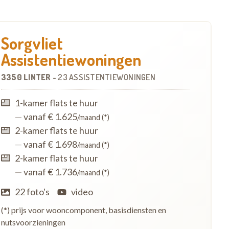
Sorgvliet
Assistentiewoningen
3350 LINTER
-
23 ASSISTENTIEWONINGEN
1-kamer flats te huur
—
vanaf € 1.625
/maand (*)
2-kamer flats te huur
—
vanaf € 1.698
/maand (*)
2-kamer flats te huur
—
vanaf € 1.736
/maand (*)
22 foto's
video
(*) prijs voor wooncomponent, basisdiensten en
nutsvoorzieningen