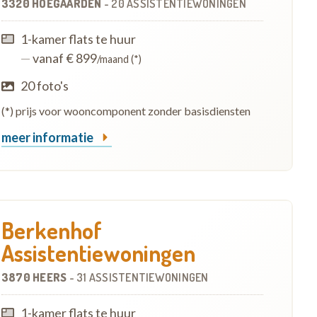
3320 HOEGAARDEN
-
20 ASSISTENTIEWONINGEN
1-kamer flats te huur
—
vanaf € 899
/maand (*)
20 foto's
(*) prijs voor wooncomponent zonder basisdiensten
meer informatie
Berkenhof
Assistentiewoningen
3870 HEERS
-
31 ASSISTENTIEWONINGEN
1-kamer flats te huur