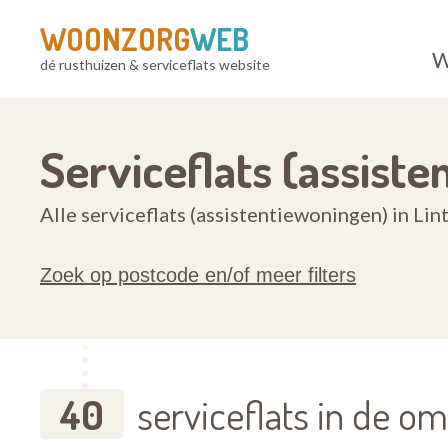
WOONZORG
WEB
W
dé rusthuizen & serviceflats website
Serviceflats (assiste
Alle serviceflats (assistentiewoningen) in Lin
Zoek op postcode en/of meer filters
40
serviceflats in de om