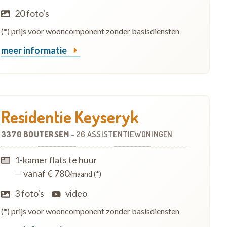
20 foto's
(*) prijs voor wooncomponent zonder basisdiensten
meer informatie
Residentie Keyseryk
3370 BOUTERSEM
-
26 ASSISTENTIEWONINGEN
1-kamer flats te huur
—
vanaf € 780
/maand (*)
3 foto's
video
(*) prijs voor wooncomponent zonder basisdiensten