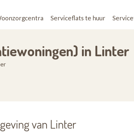
oonzorgcentra
Serviceflats te huur
Service
ntiewoningen) in Linter
ter
geving van Linter