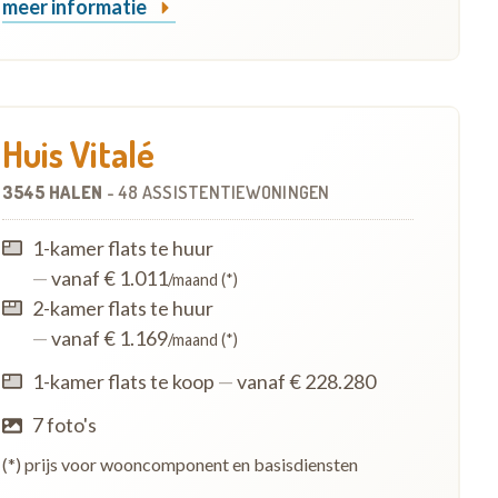
meer informatie
Huis Vitalé
3545 HALEN
-
48 ASSISTENTIEWONINGEN
1-kamer flats te huur
—
vanaf € 1.011
/maand (*)
2-kamer flats te huur
—
vanaf € 1.169
/maand (*)
1-kamer flats te koop
—
vanaf € 228.280
7 foto's
(*) prijs voor wooncomponent en basisdiensten