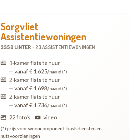
Sorgvliet
Assistentiewoningen
3350 LINTER
-
23 ASSISTENTIEWONINGEN
1-kamer flats te huur
—
vanaf € 1.625
/maand (*)
2-kamer flats te huur
—
vanaf € 1.698
/maand (*)
2-kamer flats te huur
—
vanaf € 1.736
/maand (*)
22 foto's
video
(*) prijs voor wooncomponent, basisdiensten en
nutsvoorzieningen