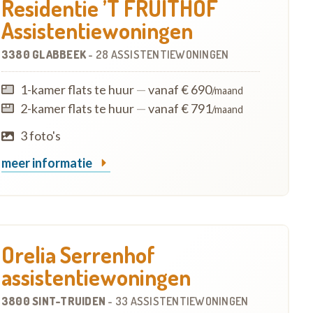
Residentie ’T FRUITHOF
Assistentiewoningen
3380 GLABBEEK
-
28 ASSISTENTIEWONINGEN
1-kamer flats te huur
—
vanaf € 690
/maand
2-kamer flats te huur
—
vanaf € 791
/maand
3 foto's
meer informatie
Orelia Serrenhof
assistentiewoningen
3800 SINT-TRUIDEN
-
33 ASSISTENTIEWONINGEN